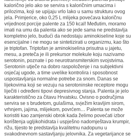
kalorično jelo ako se servira s kaloričnim umacima i
prilozima, koji se upijaju vrlo lako u samu strukturu ovog
jela. Primjerice, oko 0,25 L mlijeka povećava kaloričnu
vrijednost porcije palente za 150 kcal! Međutim, moramo
imati na umu da palenta ako se jede sama ne predstavlja
kompletno jelo, budući da nedostaju aminokiseline koje su
esencijalne i ne mogu se sintetizirati u organizmu, kao što
je triptofan. Triptofan je aminokiselina prisutna u jajetu,
mesu, a preteča je ili prekursor molekule koju nazivamo
serotonin, poznate i po neurotransmiterskim svojstvima.
Serotonin utječe na dobro raspoloženje i na subjektivni
osjećaj ugode, a time uvelike kontrolira i sposobnost
uspostavljanja normalne potrebe za snom. Danas se
lijekovima koji se vezuju na serotoninske receptore mogu
liječiti i određeni tipovi depresivnog stanja. Palenta je jelo
karakteristično za čitavu Hrvatsku. Ovisno o područjima
servira se s brudetom, gulašima, svježim kravljim sirom,
vrhnjem, jajima, mlijekom, povrćem… Palenta se može
koristiti kao zamjenski obrok kada želimo povećati izbor
korištenja ugljikohidrata i uspješno nadomještava krumpir,
rižu, tijesto te predstavlja kvalitetnu nadopunu u
svakodnevnom sastavljanju jelovnika. Za vegetarijance se