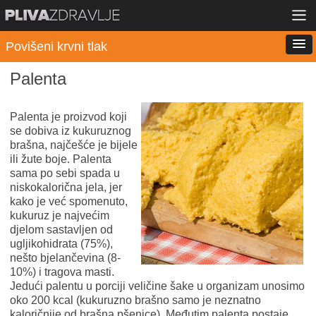
Povišeni krvni tlak
Palenta
Palenta je proizvod koji
se dobiva iz kukuruznog
brašna, najčešće je bijele
ili žute boje. Palenta
sama po sebi spada u
niskokalorična jela, jer
kako je već spomenuto,
kukuruz je najvećim
djelom sastavljen od
ugljikohidrata (75%),
nešto bjelančevina (8-
10%) i tragova masti.
Jedući palentu u porciji veličine šake u organizam unosimo
oko 200 kcal (kukuruzno brašno samo je neznatno
kaloričnije od brašna pšenice). Međutim palenta postaje