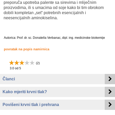
preporuča upotreba palente sa sirevima i mliječnim
proizvodima, ili s umacima od soje kako bi tim obrokom
dobili kompletan „set“ potrebnih esencijalnih i
neesencijalnih aminokiselina.
Autorica: Prof. dr. sc. Donatella Verbanac, dipl. ing. medicinske biokemije
povratak na popis namirnica
(
2
)
3.0
od 5
Članci
Kako mjeriti krvni tlak?
Povišeni krvni tlak i prehrana