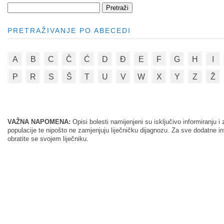
PRETRAŽIVANJE PO ABECEDI
A
B
C
Č
Ć
D
Đ
E
F
G
H
I
P
R
S
Š
T
U
V
W
X
Y
Z
Ž
VAŽNA NAPOMENA:
Opisi bolesti namijenjeni su isključivo informiranju
populacije te nipošto ne zamjenjuju liječničku dijagnozu. Za sve dodatne i
obratite se svojem liječniku.