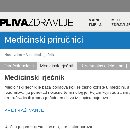
MAPA
MOJE
TIJELA
ZDRAVLJ
Medicinski priručnici
Naslovnica
>
Medicinski rječnik
Priručnik bolesti
Medicinski rječnik
Reumatološki leksikon
Medicinski rječnik
Medicinski rječnik je baza pojmova koji se često koriste u medicini, a
razumijevanja ponekad nejasne terminologije. Pojam koji vas zani
pretraživača ili prema početnom slovu iz popisa pojmova.
PRETRAŽIVANJE
Upišite pojam koji Vas zanima, npr. osteoporoza