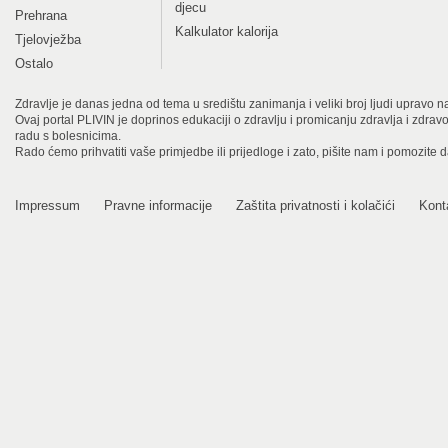
djecu
Prehrana
Kalkulator kalorija
Tjelovježba
Ostalo
Zdravlje je danas jedna od tema u središtu zanimanja i veliki broj ljudi upravo na
Ovaj portal PLIVIN je doprinos edukaciji o zdravlju i promicanju zdravlja i zdra
radu s bolesnicima.
Rado ćemo prihvatiti vaše primjedbe ili prijedloge i zato, pišite nam i pomozite 
Impressum
Pravne informacije
Zaštita privatnosti i kolačići
Kont