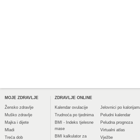
MOJE ZDRAVLJE
ZDRAVLJE ONLINE
Žensko zdravlje
Kalendar ovulacije
Jelovnici po kalorijam
Muško zdravlje
Trudnoća po tjednima
Peludni kalendar
Majka i dijete
BMI - Indeks tjelesne
Peludna prognoza
mase
Mladi
Virtualni atlas
BMI kalkulator za
Treća dob
Vježbe