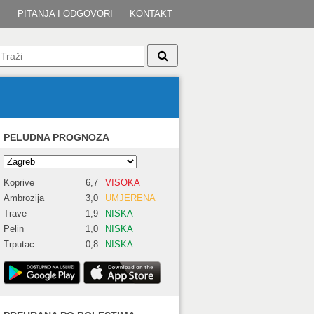
I
PITANJA I ODGOVORI
KONTAKT
PELUDNA PROGNOZA
Koprive
6,7
VISOKA
Ambrozija
3,0
UMJERENA
Trave
1,9
NISKA
Pelin
1,0
NISKA
Trputac
0,8
NISKA