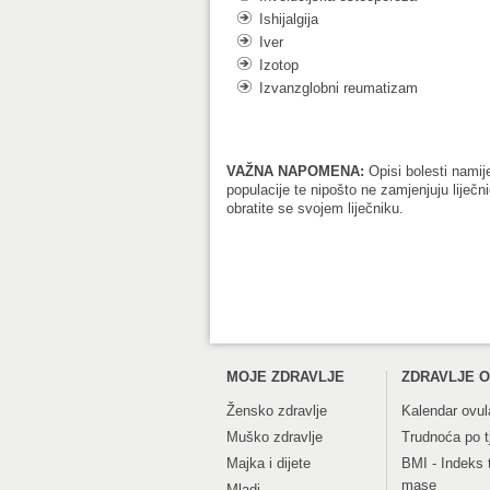
Ishijalgija
Iver
Izotop
Izvanzglobni reumatizam
VAŽNA NAPOMENA:
Opisi bolesti namij
populacije te nipošto ne zamjenjuju liječ
obratite se svojem liječniku.
MOJE ZDRAVLJE
ZDRAVLJE O
Žensko zdravlje
Kalendar ovul
Muško zdravlje
Trudnoća po 
Majka i dijete
BMI - Indeks 
mase
Mladi