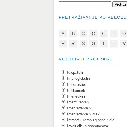
PRETRAŽIVANJE PO ABECED
A
B
C
Č
Ć
D
Đ
P
R
S
Š
T
U
V
REZULTATI PRETRAGE
Idiopatski
Imunoglobulini
Inflamacija
Infliksimab
Interleukini
Intermitentan
Intervertebralni
Intervertebralni disk
Intraartikularno zglobno tijelo
Involucijska osteoporoza