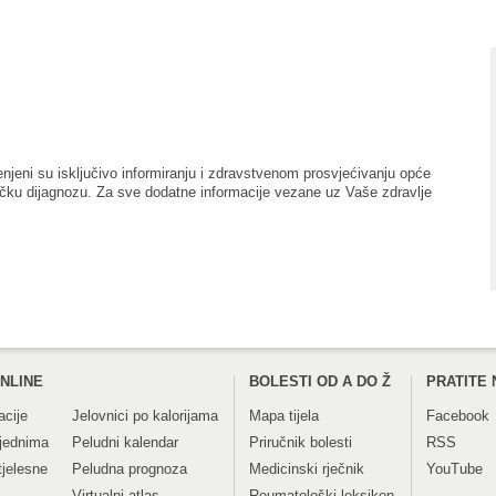
enjeni su isključivo informiranju i zdravstvenom prosvjećivanju opće
ničku dijagnozu. Za sve dodatne informacije vezane uz Vaše zdravlje
NLINE
BOLESTI OD A DO Ž
PRATITE 
acije
Jelovnici po kalorijama
Mapa tijela
Facebook
tjednima
Peludni kalendar
Priručnik bolesti
RSS
tjelesne
Peludna prognoza
Medicinski rječnik
YouTube
Virtualni atlas
Reumatološki leksikon