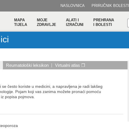
NASLOVNICA
PRIRUČNIK BOLEST
MAPA
MOJE
ALATI I
PREHRANA
TIJELA
ZDRAVLJE
IZRAČUNI
I BOLESTI
ici
Reumatološki leksikon
Virtualni atlas ❒
 se često koriste u medicini, a napravljena je radi lakšeg
nologije. Pojam koji vas zanima možete pronaći pomoću
 iz popisa pojmova.
steoporoza