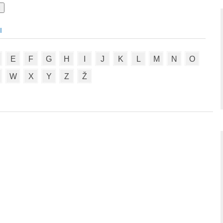
I
E
F
G
H
I
J
K
L
M
N
O
W
X
Y
Z
Ž