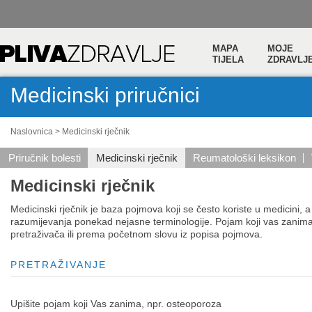
MAPA
MOJE
TIJELA
ZDRAVLJ
Medicinski priručnici
Naslovnica
>
Medicinski rječnik
Priručnik bolesti
Medicinski rječnik
Reumatološki leksikon
Medicinski rječnik
Medicinski rječnik je baza pojmova koji se često koriste u medicini, a
razumijevanja ponekad nejasne terminologije. Pojam koji vas zani
pretraživača ili prema početnom slovu iz popisa pojmova.
PRETRAŽIVANJE
Upišite pojam koji Vas zanima, npr. osteoporoza