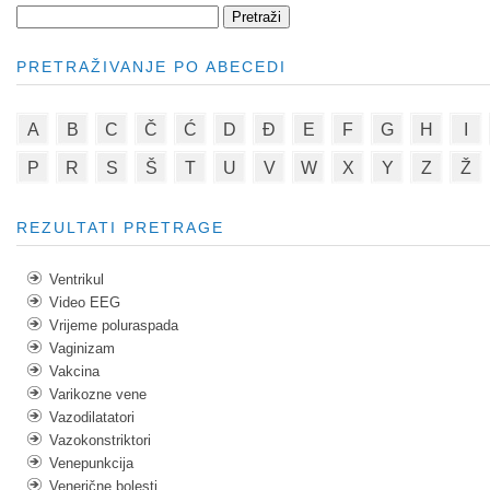
PRETRAŽIVANJE PO ABECEDI
A
B
C
Č
Ć
D
Đ
E
F
G
H
I
P
R
S
Š
T
U
V
W
X
Y
Z
Ž
REZULTATI PRETRAGE
Ventrikul
Video EEG
Vrijeme poluraspada
Vaginizam
Vakcina
Varikozne vene
Vazodilatatori
Vazokonstriktori
Venepunkcija
Venerične bolesti