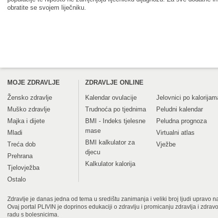
obratite se svojem liječniku.
MOJE ZDRAVLJE
ZDRAVLJE ONLINE
Žensko zdravlje
Kalendar ovulacije
Jelovnici po kalorijam
Muško zdravlje
Trudnoća po tjednima
Peludni kalendar
Majka i dijete
BMI - Indeks tjelesne
Peludna prognoza
mase
Mladi
Virtualni atlas
BMI kalkulator za
Treća dob
Vježbe
djecu
Prehrana
Kalkulator kalorija
Tjelovježba
Ostalo
Zdravlje je danas jedna od tema u središtu zanimanja i veliki broj ljudi upravo na
Ovaj portal PLIVIN je doprinos edukaciji o zdravlju i promicanju zdravlja i zdra
radu s bolesnicima.