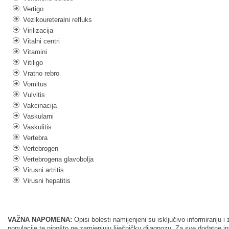
Vertigo
Vezikoureteralni refluks
Virilizacija
Vitalni centri
Vitamini
Vitiligo
Vratno rebro
Vomitus
Vulvitis
Vakcinacija
Vaskularni
Vaskulitis
Vertebra
Vertebrogen
Vertebrogena glavobolja
Virusni artritis
Virusni hepatitis
VAŽNA NAPOMENA:
Opisi bolesti namijenjeni su isključivo informiranju
populacije te nipošto ne zamjenjuju liječničku dijagnozu. Za sve dodatne i