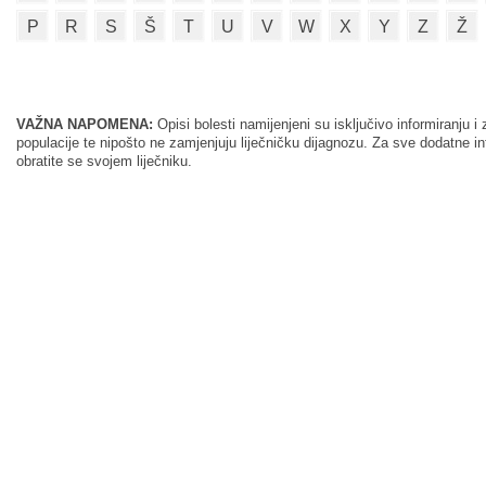
P
R
S
Š
T
U
V
W
X
Y
Z
Ž
VAŽNA NAPOMENA:
Opisi bolesti namijenjeni su isključivo informiranju
populacije te nipošto ne zamjenjuju liječničku dijagnozu. Za sve dodatne i
obratite se svojem liječniku.