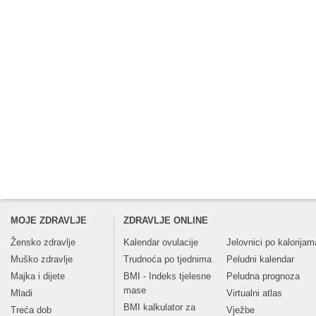
MOJE ZDRAVLJE
ZDRAVLJE ONLINE
Žensko zdravlje
Kalendar ovulacije
Jelovnici po kalorijam
Muško zdravlje
Trudnoća po tjednima
Peludni kalendar
Majka i dijete
BMI - Indeks tjelesne
Peludna prognoza
mase
Mladi
Virtualni atlas
BMI kalkulator za
Treća dob
Vježbe