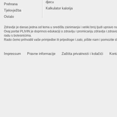
djecu
Prehrana
Kalkulator kalorija
Tjelovježba
Ostalo
Zdravlje je danas jedna od tema u središtu zanimanja i veliki broj ljudi upravo na
Ovaj portal PLIVIN je doprinos edukaciji o zdravlju i promicanju zdravlja i zdra
radu s bolesnicima.
Rado ćemo prihvatiti vaše primjedbe ili prijedloge i zato, pišite nam i pomozite 
Impressum
Pravne informacije
Zaštita privatnosti i kolačići
Kont