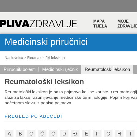
MAPA
MOJE
TIJELA
ZDRAVLJ
Medicinski priručnici
Naslovnica
>
Reumatološki leksikon
Priručnik bolesti
Medicinski rječnik
Reumatološki leksikon
Reumatološki leksikon
Reumatološki leksikon je baza pojmova koji se koriste u reumatologiji, f
služi za lakše razumijevanje medicinske terminologije. Pojam koji 
početnom slovu iz popisa pojmova.
PREGLED PO ABECEDI
A
B
C
Č
Ć
D
Đ
E
F
G
H
I