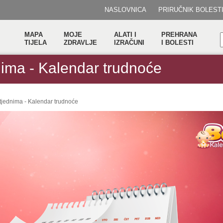
NASLOVNICA
PRIRUČNIK BOLEST
MAPA
MOJE
ALATI I
PREHRANA
TIJELA
ZDRAVLJE
IZRAČUNI
I BOLESTI
ima - Kalendar trudnoće
tjednima - Kalendar trudnoće