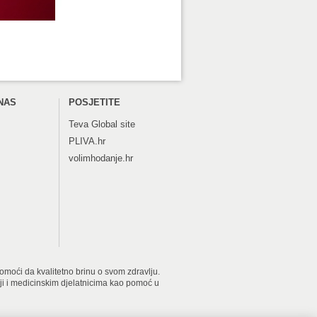
NAS
POSJETITE
Teva
Global site
PLIVA.hr
volimhodanje.hr
 pomoći da kvalitetno brinu o svom zdravlju.
iji i medicinskim djelatnicima kao pomoć u