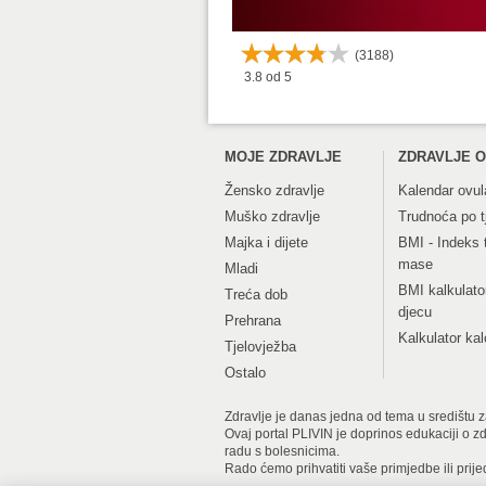
11. tjedan
(
3188
)
3.8
od 5
12. tjedan
13. tjedan
MOJE ZDRAVLJE
ZDRAVLJE O
14. tjedan
Žensko zdravlje
Kalendar ovul
Muško zdravlje
Trudnoća po 
15. tjedan
Majka i dijete
BMI - Indeks 
16. tjedan
mase
Mladi
BMI kalkulato
Treća dob
17. tjedan
djecu
Prehrana
Kalkulator kal
Tjelovježba
18. tjedan
Ostalo
19. tjedan
Zdravlje je danas jedna od tema u središtu zan
Ovaj portal PLIVIN je doprinos edukaciji o z
20. tjedan
radu s bolesnicima.
Rado ćemo prihvatiti vaše primjedbe ili prije