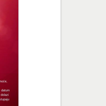
dnoće,
ni datum
 dolazi
stupaju