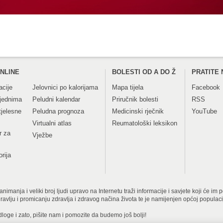
NLINE
BOLESTI OD A DO Ž
PRATITE 
acije
Jelovnici po kalorijama
Mapa tijela
Facebook
tjednima
Peludni kalendar
Priručnik bolesti
RSS
tjelesne
Peludna prognoza
Medicinski rječnik
YouTube
Virtualni atlas
Reumatološki leksikon
r za
Vježbe
orija
imanja i veliki broj ljudi upravo na Internetu traži informacije i savjete koji će im
dravlju i promicanju zdravlja i zdravog načina života te je namijenjen općoj populac
dloge i zato, pišite nam i pomozite da budemo još bolji!