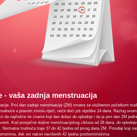
e - vaša zadnja menstruacija
acije. Prvi dan zadnje menstruacije (ZM) smatra se službenim početkom tru
rudnoće u pravom smislu riječi, neće doći još otprilike 14 dana. Razlog ovom
ici da najčešće ne znamo koji dan dolazi do oplodnje i da je prvi dan ZM jedi
esti. Kod prosječne duljine menstruacijskog ciklusa od 28 dana, do oplodnje
Normalna trudnoća traje 37 do 42 tjedna od prvog dana ZM. Porođaji koji na
evremenima, dok oni nakon navršenih 42 tjedna postterminskima.