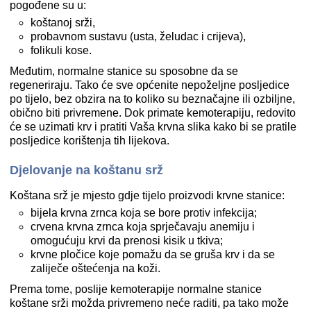
pogođene su u:
koštanoj srži,
probavnom sustavu (usta, želudac i crijeva),
folikuli kose.
Međutim, normalne stanice su sposobne da se
regeneriraju. Tako će sve općenite nepoželjne posljedice
po tijelo, bez obzira na to koliko su beznačajne ili ozbiljne,
obično biti privremene. Dok primate kemoterapiju, redovito
će se uzimati krv i pratiti Vaša krvna slika kako bi se pratile
posljedice korištenja tih lijekova.
Djelovanje na koštanu srž
Koštana srž je mjesto gdje tijelo proizvodi krvne stanice:
bijela krvna zrnca koja se bore protiv infekcija;
crvena krvna zrnca koja sprječavaju anemiju i
omogućuju krvi da prenosi kisik u tkiva;
krvne pločice koje pomažu da se gruša krv i da se
zaliječe oštećenja na koži.
Prema tome, poslije kemoterapije normalne stanice
koštane srži možda privremeno neće raditi, pa tako može