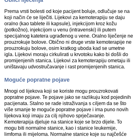
Oblici liječenja
Prema vrsti bolesti od koje pacijent boluje, odlučuje se na
koji način će se liječiti. Lijekovi za kemoterapiju se daju
oralno (kao tablete ili kapsule), injekcijom kroz kožu
(potkožno), injekcijom u venu (intravenski) ili putem
specijalnog katetera ugrađenog u vene. Oralno liječenje ne
prouzrokuje bolove. Obično ni druge vrste kemoterapije ne
prouzrokuju bolove, osim kratkog uboda kad se umetne
igla. Lijekovi moraju cirkulirati u krvotoku kako bi došli do
promijenjenih stanica. Lijekovi za kemoterapiju ometaju ili
uništavaju udvostručavanje i rast promijenjenih stanica.
Moguće popratne pojave
Mnogi od lijekova koji se koriste mogu prouzrokovati
popratne pojave. Te pojave jako se razlikuju kod pojedinih
pacijenata. Stalno se rade istraživanja s ciljem da se što
više smanje te moguće popratne pojave i ima puno novih
lijekova koji imaju za cilj njihovo sprječavanje.
Kemoterapija djeluje na stanice koje se brzo dijele. To
mogu biti normalne stanice, kao i stanice leukemije,
limfoma ili mijeloma. Normalne stanice koje su najčešće