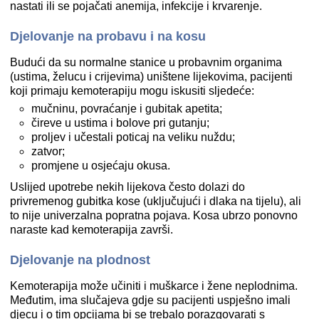
nastati ili se pojačati anemija, infekcije i krvarenje.
Djelovanje na probavu i na kosu
Budući da su normalne stanice u probavnim organima
(ustima, želucu i crijevima) uništene lijekovima, pacijenti
koji primaju kemoterapiju mogu iskusiti sljedeće:
mučninu, povraćanje i gubitak apetita;
čireve u ustima i bolove pri gutanju;
proljev i učestali poticaj na veliku nuždu;
zatvor;
promjene u osjećaju okusa.
Uslijed upotrebe nekih lijekova često dolazi do
privremenog gubitka kose (uključujući i dlaka na tijelu), ali
to nije univerzalna popratna pojava. Kosa ubrzo ponovno
naraste kad kemoterapija završi.
Djelovanje na plodnost
Kemoterapija može učiniti i muškarce i žene neplodnima.
Međutim, ima slučajeva gdje su pacijenti uspješno imali
djecu i o tim opcijama bi se trebalo porazgovarati s