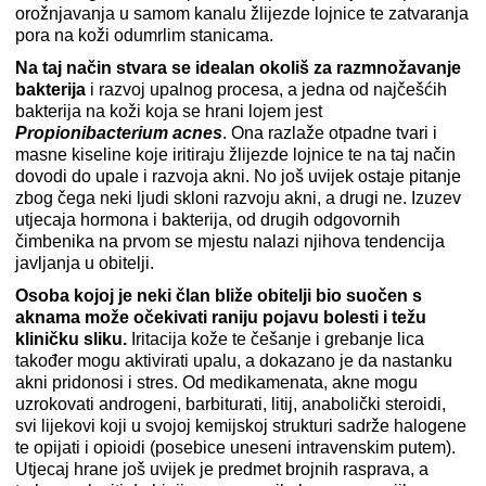
orožnjavanja u samom kanalu žlijezde lojnice te zatvaranja
pora na koži odumrlim stanicama.
Na taj način stvara se idealan okoliš za razmnožavanje
bakterija
i razvoj upalnog procesa, a jedna od najčešćih
bakterija na koži koja se hrani lojem jest
Propionibacterium acnes
. Ona razlaže otpadne tvari i
masne kiseline koje iritiraju žlijezde lojnice te na taj način
dovodi do upale i razvoja akni. No još uvijek ostaje pitanje
zbog čega neki ljudi skloni razvoju akni, a drugi ne. Izuzev
utjecaja hormona i bakterija, od drugih odgovornih
čimbenika na prvom se mjestu nalazi njihova tendencija
javljanja u obitelji.
Osoba kojoj je neki član bliže obitelji bio suočen s
aknama može očekivati raniju pojavu bolesti i težu
kliničku sliku.
Iritacija kože te češanje i grebanje lica
također mogu aktivirati upalu, a dokazano je da nastanku
akni pridonosi i stres. Od medikamenata, akne mogu
uzrokovati androgeni, barbiturati, litij, anabolički steroidi,
svi lijekovi koji u svojoj kemijskoj strukturi sadrže halogene
te opijati i opioidi (posebice uneseni intravenskim putem).
Utjecaj hrane još uvijek je predmet brojnih rasprava, a