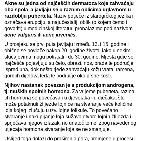
Akne su jedna od najčešćih dermatoza koje zahvaćaju
oba spola, a javljaju se u raznim oblicima uglavnom u
razdoblju puberteta.
Naziv potječe iz starogrčkog jezika i
označava erupciju, a najučestaliji oblik (o kojem ćemo i
govoriti) u medicinskoj literaturi pronalazimo pod nazivom
acne vulgaris
ili
a
cne juvenilis
.
U prosjeku se prvi puta javljaju između 13. i 15. godine i
obično se povlače nakon 20. godine života, iako u nekim
slučajevima mogu potrajati i do 30. godine. Mjesta gdje se
najčešće pojavljuju su čelo, obrazi, nos, brada te područje
ispred uha, dok nešto rjeđe zahvaćaju kožu vrata, ramena,
gornjih dijelova leđa te područje oko prsne kosti.
Njihov nastanak povezan je s produkcijom androgena,
tj. muških spolnih hormona.
Za vrijeme puberteta, razina
tih hormona se povećava i u djevojaka i u dječaka, što
može potaknuti žlijezde lojnice na stvaranje veće količine
loja kojeg izlučuju u tzv. lojne folikule. To povećano
stvaranje i nakupljanje loja sužava otvore lojnih žlijezda i
sprječava njegov izlazak, no unatoč tome, zbog navedenog
utjecaja hormona stvaranje loja se ne smanjuje.
Uslijed toga dolazi do proširenja pora, promjene u procesu