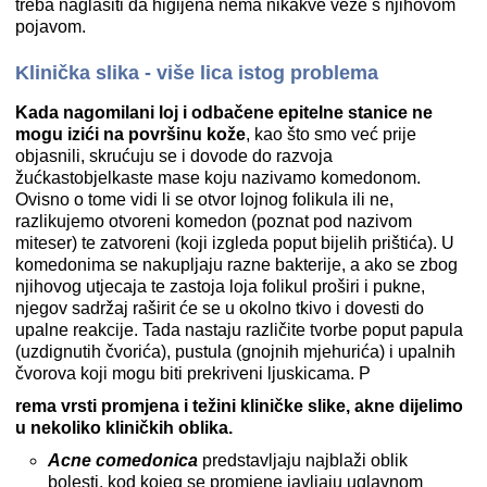
treba naglasiti da higijena nema nikakve veze s njihovom
pojavom.
Klinička slika - više lica istog problema
Kada nagomilani loj i odbačene epitelne stanice ne
mogu izići na površinu kože
, kao što smo već prije
objasnili, skrućuju se i dovode do razvoja
žućkastobjelkaste mase koju nazivamo komedonom.
Ovisno o tome vidi li se otvor lojnog folikula ili ne,
razlikujemo otvoreni komedon (poznat pod nazivom
miteser) te zatvoreni (koji izgleda poput bijelih prištića). U
komedonima se nakupljaju razne bakterije, a ako se zbog
njihovog utjecaja te zastoja loja folikul proširi i pukne,
njegov sadržaj raširit će se u okolno tkivo i dovesti do
upalne reakcije. Tada nastaju različite tvorbe poput papula
(uzdignutih čvorića), pustula (gnojnih mjehurića) i upalnih
čvorova koji mogu biti prekriveni ljuskicama. P
rema vrsti promjena i težini kliničke slike, akne dijelimo
u nekoliko kliničkih oblika.
Acne comedonica
predstavljaju najblaži oblik
bolesti, kod kojeg se promjene javljaju uglavnom