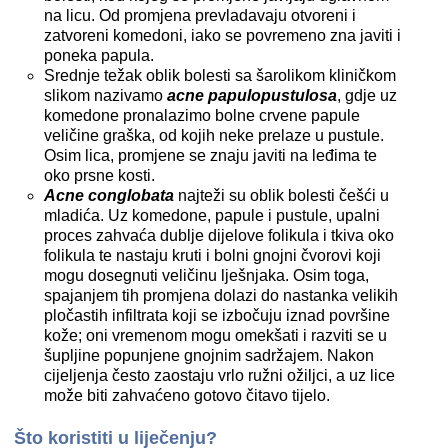
na licu. Od promjena prevladavaju otvoreni i
zatvoreni komedoni, iako se povremeno zna javiti i
poneka papula.
Srednje težak oblik bolesti sa šarolikom kliničkom
slikom nazivamo
acne papulopustulosa
, gdje uz
komedone pronalazimo bolne crvene papule
veličine graška, od kojih neke prelaze u pustule.
Osim lica, promjene se znaju javiti na leđima te
oko prsne kosti.
Acne conglobata
najteži su oblik bolesti češći u
mladića. Uz komedone, papule i pustule, upalni
proces zahvaća dublje dijelove folikula i tkiva oko
folikula te nastaju kruti i bolni gnojni čvorovi koji
mogu dosegnuti veličinu lješnjaka. Osim toga,
spajanjem tih promjena dolazi do nastanka velikih
pločastih infiltrata koji se izbočuju iznad površine
kože; oni vremenom mogu omekšati i razviti se u
šupljine popunjene gnojnim sadržajem. Nakon
cijeljenja često zaostaju vrlo ružni ožiljci, a uz lice
može biti zahvaćeno gotovo čitavo tijelo.
Što koristiti u liječenju?