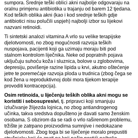
sumpora. Srednje teški oblici akni najbolje odgovaraju na
oralnu primjenu antibiotika u trajanju od barem 12 tjedana.
Kod teških oblika akni (kao i kod srednje teških gdje
antibiotici nisu polučili uspjeh) najbolji izbor su lijekovi
nazvani retinoidi.
Ti sintetski analozi vitamina A vrlo su velike terapijske
djelotvornosti, no zbog mogućnosti razvoja teških
nuspojava, pacijenti koji ga uzimaju moraju biti pod
stalnom kontrolom liječnika. Neke od popratnih pojava
uključuju suhoću koža i sluznica, bolove u zglobovima,
depresiju, povišenje razine lipida u krvi, akutno oštećenje
jetre te poremećaje razvoja ploda u trudnica (zbog čega se
kod žena u reproduktivnoj dobi mora tijekom terapije
provoditi kontracepcija).
Osim retinoida, u liječenju teških oblika akni mogu se
koristiti i sebosupresivi
, tj. pripravci koji smanjuju
izlučivanje žlijezda lojnica, no zbog antiandrogenog
učinka, takva sredstva dopušteno je davati samo ženskim
osobama. S obzirom da se radi o vrlo raširenom problemu,
tržište je zatrpano proizvodima sumnjive i nedokazane
djelotvornosti. Zbog toga bi se liječenje moralo prepustiti