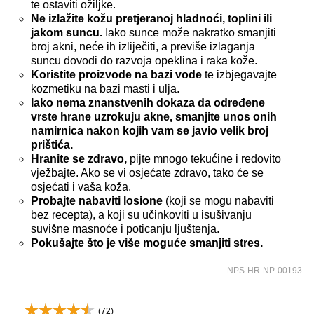
te ostaviti ožiljke.
Ne izlažite kožu pretjeranoj hladnoći, toplini ili
jakom suncu.
Iako sunce može nakratko smanjiti
broj akni, neće ih izliječiti, a previše izlaganja
suncu dovodi do razvoja opeklina i raka kože.
Koristite proizvode na bazi vode
te izbjegavajte
kozmetiku na bazi masti i ulja.
Iako nema znanstvenih dokaza da određene
vrste hrane uzrokuju akne, smanjite unos onih
namirnica nakon kojih vam se javio velik broj
prištića.
Hranite se zdravo,
pijte mnogo tekućine i redovito
vježbajte. Ako se vi osjećate zdravo, tako će se
osjećati i vaša koža.
Probajte nabaviti losione
(koji se mogu nabaviti
bez recepta), a koji su učinkoviti u isušivanju
suvišne masnoće i poticanju ljuštenja.
Pokušajte što je više moguće smanjiti stres.
NPS-HR-NP-00193
(
72
)