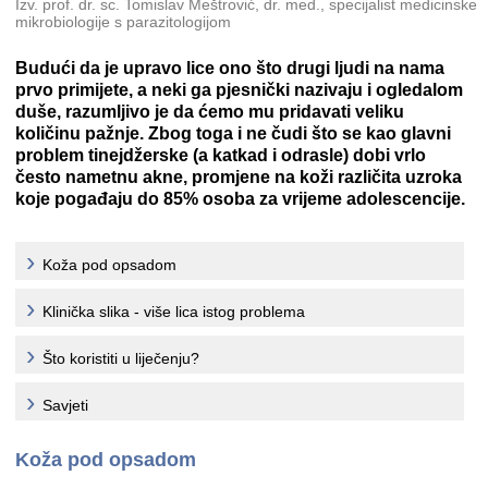
Izv. prof. dr. sc. Tomislav Meštrović, dr. med., specijalist medicinske
mikrobiologije s parazitologijom
Budući da je upravo lice ono što drugi ljudi na nama
prvo primijete, a neki ga pjesnički nazivaju i ogledalom
duše, razumljivo je da ćemo mu pridavati veliku
količinu pažnje. Zbog toga i ne čudi što se kao glavni
problem tinejdžerske (a katkad i odrasle) dobi vrlo
često nametnu akne, promjene na koži različita uzroka
koje pogađaju do 85% osoba za vrijeme adolescencije.
Koža pod opsadom
Klinička slika - više lica istog problema
Što koristiti u liječenju?
Savjeti
Koža pod opsadom