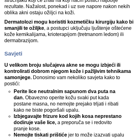
stručnjaku koji će znati na koji način postići najbolje
rezultate. Nažalost, ponekad i uz sve napore nakon nekih
oblika akni ostaju ožiljci na koži.
Dermatolozi mogu koristiti kozmetičku kirurgiju kako bi
smanjili te ožiljke
, a postupci uključuju ljuštenje oštećene
kože kemikalijama, krioterapijom (tretmanom ledom) ili
dermabrazijom.
Savjeti
U velikom broju slučajeva akne se mogu izbjeći ili
kontrolirati dobrom njegom kože i pažljivim tehnikama
samonjege.
Donosimo vam nekoliko savjeta kako to
postići:
Perite lice neutralnim sapunom dva puta na
dan.
Obavezno operite kožu svaki put kada
postane masna, no nemojte prejako trljati i ribati
kako ne biste pogoršali upalu.
Izbjegavajte frizure kod kojih kosa neprestano
dodiruje vaše lice,
a preporuča se i redovito
pranje kose.
Nemojte tiskati prištiće
jer to može izazvati upalu