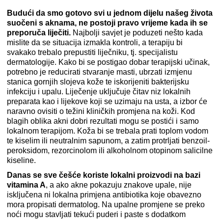
Budući da smo gotovo svi u jednom dijelu našeg života
suočeni s aknama, ne postoji pravo vrijeme kada ih se
preporuča liječiti.
Najbolji savjet je poduzeti nešto kada
mislite da se situacija izmakla kontroli, a terapiju bi
svakako trebalo prepustiti liječniku, tj. specijalistu
dermatologije. Kako bi se postigao dobar terapijski učinak,
potrebno je reducirati stvaranje masti, ubrzati izmjenu
stanica gornjih slojeva kože te iskorijeniti bakterijsku
infekciju i upalu. Liječenje uključuje čitav niz lokalnih
preparata kao i lijekove koji se uzimaju na usta, a izbor će
naravno ovisiti o težini kliničkih promjena na koži. Kod
blagih oblika akni dobri rezultati mogu se postići i samo
lokalnom terapijom. Koža bi se trebala prati toplom vodom
te kiselim ili neutralnim sapunom, a zatim protrljati benzoil-
peroksidom, rezorcinolom ili alkoholnom otopinom salicilne
kiseline.
Danas se sve češće koriste lokalni proizvodi na bazi
vitamina A
, a ako akne pokazuju znakove upale, nije
isključena ni lokalna primjena antibiotika koje obavezno
mora propisati dermatolog. Na upalne promjene se preko
noći mogu stavljati tekući puderi i paste s dodatkom