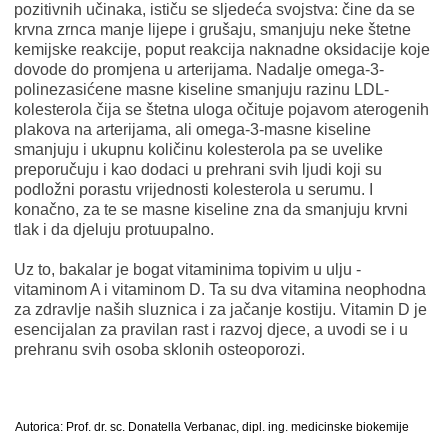
pozitivnih učinaka, ističu se sljedeća svojstva: čine da se
krvna zrnca manje lijepe i grušaju, smanjuju neke štetne
kemijske reakcije, poput reakcija naknadne oksidacije koje
dovode do promjena u arterijama. Nadalje omega-3-
polinezasićene masne kiseline smanjuju razinu LDL-
kolesterola čija se štetna uloga očituje pojavom aterogenih
plakova na arterijama, ali omega-3-masne kiseline
smanjuju i ukupnu količinu kolesterola pa se uvelike
preporučuju i kao dodaci u prehrani svih ljudi koji su
podložni porastu vrijednosti kolesterola u serumu. I
konačno, za te se masne kiseline zna da smanjuju krvni
tlak i da djeluju protuupalno.
Uz to, bakalar je bogat vitaminima topivim u ulju -
vitaminom A i vitaminom D. Ta su dva vitamina neophodna
za zdravlje naših sluznica i za jačanje kostiju. Vitamin D je
esencijalan za pravilan rast i razvoj djece, a uvodi se i u
prehranu svih osoba sklonih osteoporozi.
Autorica: Prof. dr. sc. Donatella Verbanac, dipl. ing. medicinske biokemije