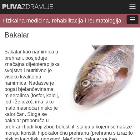
Fizikalna medicina, rehabilitacija i reumatologija
Bakalar
Bakalar kao namirnica u
prehrani, posjeduje
značajna dijetoterapijska
svojstva i nutritivno je
visoko kvalitetna
namirnica. Nadasve je
bogat bjelančevinama,
mineralima (fosfor, kalcij,
jod i željezo), ima jako
malo masnoća i nisko je
kaloričan. Stoga se
bakalar preporuča u
prehrani ljudi koji zbog bolesti ili stanja u kojem se nalaze
moraju koristiti hipokaloričnu prehranu (prehranu s izrazito
niskim kalorijski unosom). Međutim, bakalar se kao