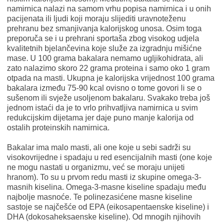
namirnica nalazi na samom vrhu popisa namirnica i u onih
pacijenata ili ljudi koji moraju slijediti uravnoteženu
prehranu bez smanjivanja kalorijskog unosa. Osim toga
preporuča se i u prehrani sportaša zbog visokog udjela
kvalitetnih bjelančevina koje služe za izgradnju mišićne
mase. U 100 grama bakalara nemamo ugljikohidrata, ali
zato nalazimo skoro 22 grama proteina i samo oko 1 gram
otpada na masti. Ukupna je kalorijska vrijednost 100 grama
bakalara između 75-90 kcal ovisno o tome govori li se o
sušenom ili svježe usoljenom bakalaru. Svakako treba još
jednom istaći da je to vrlo prihvatljiva namirnica u svim
redukcijskim dijetama jer daje puno manje kalorija od
ostalih proteinskih namirnica.
Bakalar ima malo masti, ali one koje u sebi sadrži su
visokovrijedne i spadaju u red esencijalnih masti (one koje
ne mogu nastati u organizmu, već se moraju unijeti
hranom). To su u prvom redu masti iz skupine omega-3-
masnih kiselina. Omega-3-masne kiseline spadaju među
najbolje masnoće. Te polinezasićene masne kiseline
sastoje se najčešće od EPA (eikosapentaenske kiseline) i
DHA (dokosaheksaenske kiseline). Od mnogih njihovih