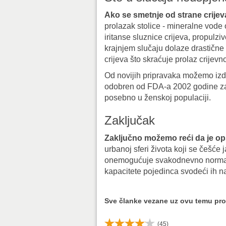
Ako se smetnje od strane crije
prolazak stolice - mineralne vode
iritanse sluznice crijeva, propulzi
krajnjem slučaju dolaze drastične
crijeva što skraćuje prolaz crije
Od novijih pripravaka možemo izdv
odobren od FDA-a 2002 godine za l
posebno u ženskoj populaciji.
Zaključak
Zaključno možemo reći da je opst
urbanoj sferi života koji se češće 
onemogućuje svakodnevno normaln
kapacitete pojedinca svodeći ih n
Sve članke vezane uz ovu temu pr
(
45
)