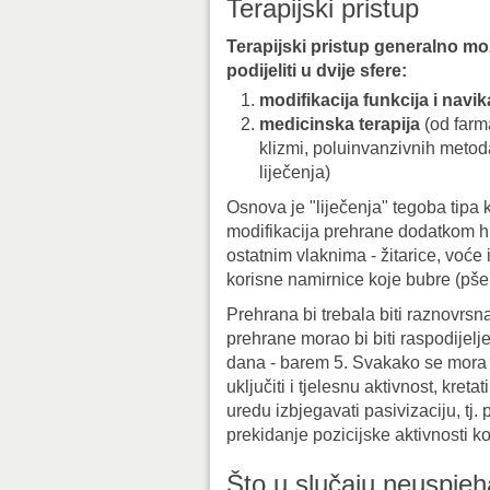
Terapijski pristup
Terapijski pristup generalno m
podijeliti u dvije sfere:
modifikacija funkcija i navik
medicinska terapija
(od farm
klizmi, poluinvanzivnih metoda
liječenja)
Osnova je "liječenja" tegoba tipa 
modifikacija prehrane dodatkom 
ostatnim vlaknima - žitarice, voće
korisne namirnice koje bubre (pše
Prehrana bi trebala biti raznovrsn
prehrane morao bi biti raspodijel
dana - barem 5. Svakako se mora i
uključiti i tjelesnu aktivnost, kret
uredu izbjegavati pasivizaciju, tj.
prekidanje pozicijske aktivnosti ko
Što u slučaju neuspje