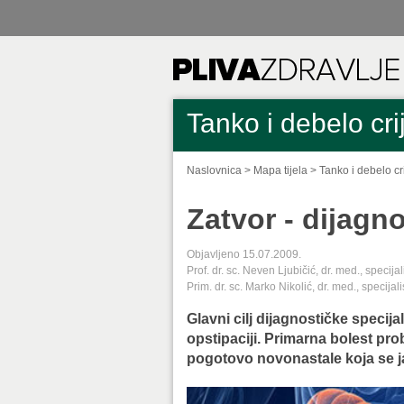
Tanko i debelo cri
Naslovnica
>
Mapa tijela
>
Tanko i debelo cr
Zatvor - dijagno
Objavljeno 15.07.2009.
Prof. dr. sc. Neven Ljubičić, dr. med., specija
Prim. dr. sc. Marko Nikolić, dr. med., specijal
Glavni cilj dijagnostičke specija
opstipaciji. Primarna bolest pr
pogotovo novonastale koja se jav