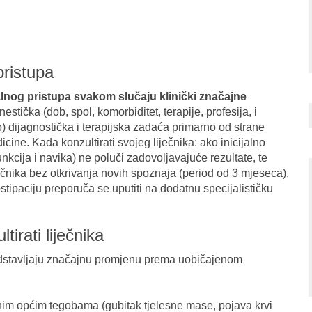
pristupa
nog pristupa svakom slučaju klinički značajne
estička (dob, spol, komorbiditet, terapije, profesija, i
go) dijagnostička i terapijska zadaća primarno od strane
cine. Kada konzultirati svojeg liječnika: ako inicijalno
nkcija i navika) ne poluči zadovoljavajuće rezultate, te
ečnika bez otkrivanja novih spoznaja (period od 3 mjeseca),
stipaciju preporuča se uputiti na dodatnu specijalističku
irati liječnika
edstavljaju značajnu promjenu prema uobičajenom
im općim tegobama (gubitak tjelesne mase, pojava krvi