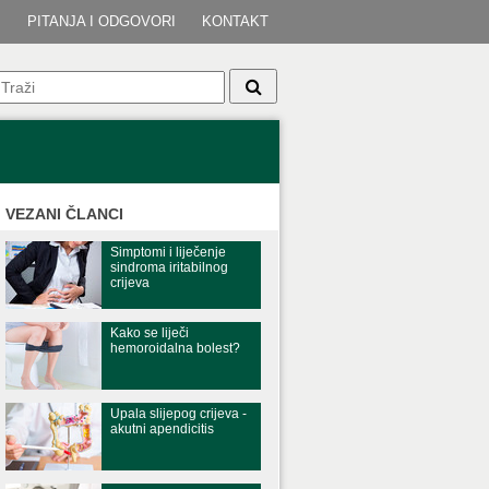
I
PITANJA I ODGOVORI
KONTAKT
VEZANI ČLANCI
Simptomi i liječenje
sindroma iritabilnog
crijeva
Kako se liječi
hemoroidalna bolest?
Upala slijepog crijeva -
akutni apendicitis