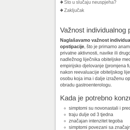
Što u slučaju neuspjeha?
Zaključak
Važnost individualnog 
Naglašavamo važnost individual
opstipacije
, što je primarno anamn
privatne aktivnosti, navike ili dru
nadležnog liječnika obiteljske medi
empirijsko djelovanje (promjena fu
nakon reevaluacije obiteljskog lij
osobu koja ima i dalje izraženu op
obradu gastroenterologu.
Kada je potrebno konzult
simptomi su novonastali i pr
traju dulje od 3 tjedna
značajan intenzitet tegoba
simptomi povezani sa značajn