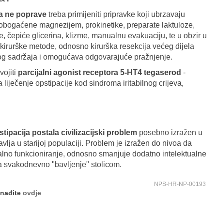
va ne poprave
treba primijeniti pripravke koji ubrzavaju
 obogaćene magnezijem, prokinetike, preparate laktuloze,
ve, čepiće glicerina, klizme, manualnu evakuaciju, te u obzir u
 kirurške metode, odnosno kirurška resekcija većeg dijela
vnog sadržaja i omogućava odgovarajuće pražnjenje.
ojiti
parcijalni agonist receptora 5-HT4 tegaserod
-
iječenje opstipacije kod sindroma iritabilnog crijeva,
ipacija postala civilizacijski problem
posebno izražen u
javlja u starijoj populaciji. Problem je izražen do nivoa da
o funkcioniranje, odnosno smanjuje dodatno intelektualne
a svakodnevno "bavljenje" stolicom.
NPS-HR-NP-00193
onađite
ovdje