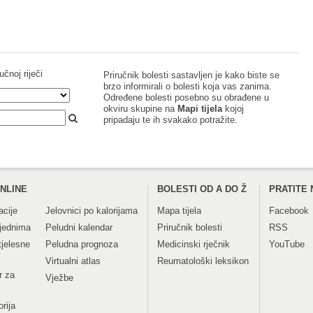
učnoj riječi
Priručnik bolesti sastavljen je kako biste se
brzo informirali o bolesti koja vas zanima.
Određene bolesti posebno su obrađene u
okviru skupine na
Mapi tijela
kojoj
pripadaju te ih svakako potražite.
NLINE
BOLESTI OD A DO Ž
PRATITE 
acije
Jelovnici po kalorijama
Mapa tijela
Facebook
tjednima
Peludni kalendar
Priručnik bolesti
RSS
tjelesne
Peludna prognoza
Medicinski rječnik
YouTube
Virtualni atlas
Reumatološki leksikon
r za
Vježbe
orija