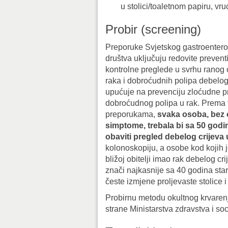
u stolici/toaletnom papiru, vru
Probir (screening)
Preporuke Svjetskog gastroenter
društva uključuju redovite prevent
kontrolne preglede u svrhu ranog 
raka i dobroćudnih polipa debelog 
upućuje na prevenciju zloćudne 
dobroćudnog polipa u rak. Prema 
preporukama,
svaka osoba, bez 
simptome, trebala bi sa 50 godin
obaviti pregled debelog crijeva u
kolonoskopiju, a osobe kod kojih 
bližoj obitelji imao rak debelog cri
znači najkasnije sa 40 godina sta
česte izmjene proljevaste stolice i
Probirnu metodu okultnog krvarenja
strane Ministarstva zdravstva i so