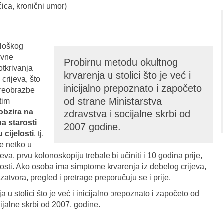
ćica, kronični umor)
ološkog
ivne
Probirnu metodu okultnog
otkrivanja
krvarenja u stolici što je već i
crijeva, što
inicijalno prepoznato i započeto
preobrazbe
od strane Ministarstva
tim
obzira na
zdravstva i socijalne skrbi od
a starosti
2007 godine.
 cijelosti
, tj.
je netko u
jeva, prvu kolonoskopiju trebale bi učiniti i 10 godina prije,
rosti. Ako osoba ima simptome krvarenja iz debelog crijeva,
 zatvora, pregled i pretrage preporučuju se i prije.
 u stolici što je već i inicijalno prepoznato i započeto od
cijalne skrbi od 2007. godine.