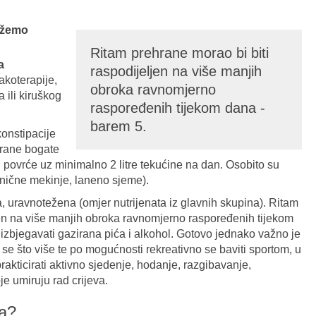
ožemo
Ritam prehrane morao bi biti
a
raspodijeljen na više manjih
akoterapije,
obroka ravnomjerno
 ili kiruškog
raspoređenih tijekom dana -
barem 5.
konstipacije
hrane bogate
 i povrće uz minimalno 2 litre tekućine na dan. Osobito su
nične mekinje, laneno sjeme).
a, uravnotežena (omjer nutrijenata iz glavnih skupina). Ritam
jen na više manjih obroka ravnomjerno raspoređenih tijekom
zbjegavati gazirana pića i alkohol. Gotovo jednako važno je
ati se što više te po mogućnosti rekreativno se baviti sportom, u
 prakticirati aktivno sjedenje, hodanje, razgibavanje,
je umiruju rad crijeva.
ha?