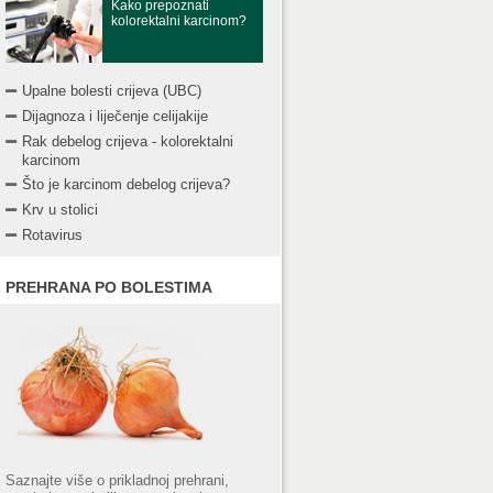
Kako prepoznati
kolorektalni karcinom?
Upalne bolesti crijeva (UBC)
Dijagnoza i liječenje celijakije
Rak debelog crijeva - kolorektalni
karcinom
Što je karcinom debelog crijeva?
Krv u stolici
Rotavirus
PREHRANA PO BOLESTIMA
Saznajte više o prikladnoj prehrani,