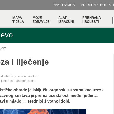
NASLOVNICA
PRIRUČNIK BOLEST
MAPA
MOJE
ALATI I
PREHRANA
TIJELA
ZDRAVLJE
IZRAČUNI
I BOLESTI
jevo
ijevo
za i liječenje
list internist-gastroenterolog
ist internist-gastroenterolog
lističke obrade je isključiti organski supstrat kao uzrok
obavnog sustava je prema učestalosti među rjeđima,
i u mlađoj ili srednjoj životnoj dobi.