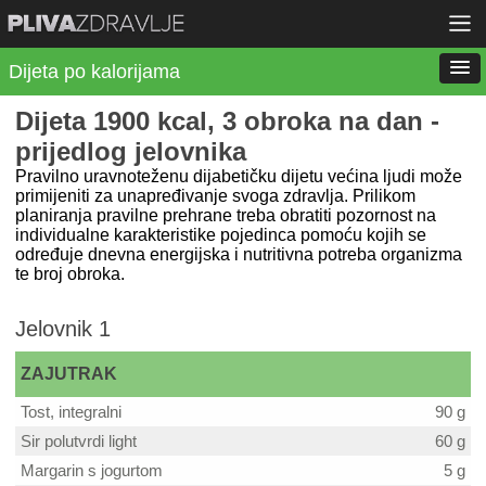
Dijeta po kalorijama
Dijeta 1900 kcal, 3 obroka na dan -
prijedlog jelovnika
Pravilno uravnoteženu dijabetičku dijetu većina ljudi može
primijeniti za unapređivanje svoga zdravlja. Prilikom
planiranja pravilne prehrane treba obratiti pozornost na
individualne karakteristike pojedinca pomoću kojih se
određuje dnevna energijska i nutritivna potreba organizma
te broj obroka.
Jelovnik 1
ZAJUTRAK
Tost, integralni
90 g
Sir polutvrdi light
60 g
Margarin s jogurtom
5 g