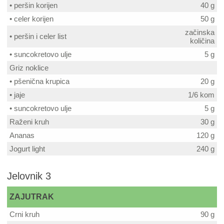
• peršin korijen
40 g
• celer korijen
50 g
začinska
• peršin i celer list
količina
• suncokretovo ulje
5 g
Griz noklice
• pšenična krupica
20 g
• jaje
1/6 kom
• suncokretovo ulje
5 g
Raženi kruh
30 g
Ananas
120 g
Jogurt light
240 g
Jelovnik 3
ZAJUTRAK
Crni kruh
90 g