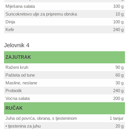
Miješana salata
100 g
Suncokretovo ulje za pripremu obroka
10 g
Dinja
100 g
Kefir
240 g
Jelovnik 4
ZAJUTRAK
Raženi kruh
90 g
Pašteta od tune
60 g
Masline, neslane
30 g
Probiotik
240 g
Voćna salata
200 g
RUČAK
Juha od povrća, obrana, s tjesteninom
1 tanjur
• tjestenina za juhu
20 g