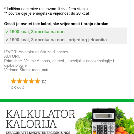
* količina namirnice u sirovom ili svježem stanju
** povrće čije je energetska vrijednost do 20 kcal
Ostali jelovnici iste kalorijske vrijednosti i broja obroka:
> 1900 kcal, 3 obroka na dan
> 1900 kcal, 3 obroka na dan - prijedlog jelovnika
IZVOR: Hrvatsko društo za dijabetes
AUTORI:
Prim.dr.sc. Velimir Altabas, dr.med., specijalist endokrinologije i
dijabetologije
Vedrana Škoro, mag. nutr.
(
1
)
5.0
od 5