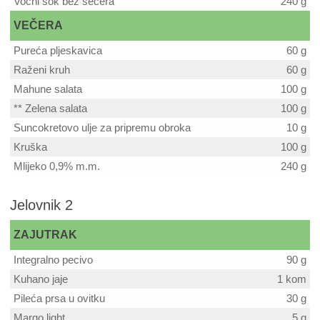
Voćni sok bez šećera
240 g
VEČERA
Pureća pljeskavica
60 g
Raženi kruh
60 g
Mahune salata
100 g
** Zelena salata
100 g
Suncokretovo ulje za pripremu obroka
10 g
Kruška
100 g
Mlijeko 0,9% m.m.
240 g
Jelovnik 2
ZAJUTRAK
Integralno pecivo
90 g
Kuhano jaje
1 kom
Pileća prsa u ovitku
30 g
Margo light
5 g