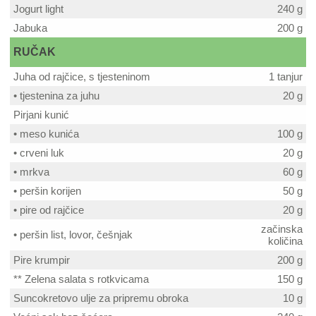
Jogurt light
240 g
Jabuka
200 g
RUČAK
Juha od rajčice, s tjesteninom
1 tanjur
• tjestenina za juhu
20 g
Pirjani kunić
• meso kunića
100 g
• crveni luk
20 g
• mrkva
60 g
• peršin korijen
50 g
• pire od rajčice
20 g
začinska
• peršin list, lovor, češnjak
količina
Pire krumpir
200 g
** Zelena salata s rotkvicama
150 g
Suncokretovo ulje za pripremu obroka
10 g