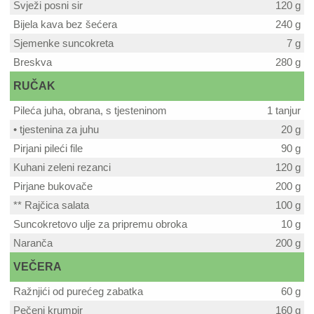
Svježi posni sir
120 g
Bijela kava bez šećera
240 g
Sjemenke suncokreta
7 g
Breskva
280 g
RUČAK
Pileća juha, obrana, s tjesteninom
1 tanjur
• tjestenina za juhu
20 g
Pirjani pileći file
90 g
Kuhani zeleni rezanci
120 g
Pirjane bukovače
200 g
** Rajčica salata
100 g
Suncokretovo ulje za pripremu obroka
10 g
Naranča
200 g
VEČERA
Ražnjići od purećeg zabatka
60 g
Pečeni krumpir
160 g