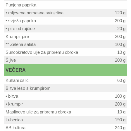
Punjena paprika
• mljevena nemasna svinjetina
120 g
• svježa paprika
200 g
• pire od rajčice
20 g
Krumpir pire
200 g
** Zelena salata
100 g
Suncokretovo ulje za pripremu obroka
10 g
Šljive
200 g
VEČERA
Kuhani oslić
60 g
Blitva lešo s krumpirom
• blitva
100 g
• krumpir
200 g
Maslinovo ulje za pripremu obroka
10 g
Lubenica
190 g
AB kultura
240 g