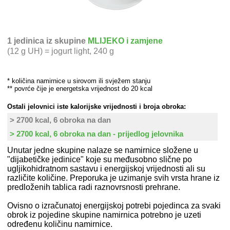
1 jedinica iz skupine
MLIJEKO i zamjene
(12 g UH) = jogurt light, 240 g
* količina namirnice u sirovom ili svježem stanju
** povrće čije je energetska vrijednost do 20 kcal
Ostali jelovnici iste kalorijske vrijednosti i broja obroka:
> 2700 kcal, 6 obroka na dan
> 2700 kcal, 6 obroka na dan - prijedlog jelovnika
Unutar jedne skupine nalaze se namirnice složene u
"dijabetičke jedinice" koje su međusobno slične po
ugljikohidratnom sastavu i energijskoj vrijednosti ali su
različite količine. Preporuka je uzimanje svih vrsta hrane iz
predloženih tablica radi raznovrsnosti prehrane.
Ovisno o izračunatoj energijskoj potrebi pojedinca za svaki
obrok iz pojedine skupine namirnica potrebno je uzeti
određenu količinu namirnice.