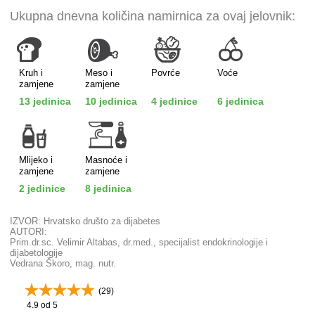
Ukupna dnevna količina namirnica za ovaj jelovnik:
Kruh i
Meso i
Povrće
Voće
zamjene
zamjene
13 jedinica
10 jedinica
4 jedinice
6 jedinica
Mlijeko i
Masnoće i
zamjene
zamjene
2 jedinice
8 jedinica
IZVOR: Hrvatsko društo za dijabetes
AUTORI:
Prim.dr.sc. Velimir Altabas, dr.med., specijalist endokrinologije i
dijabetologije
Vedrana Škoro, mag. nutr.
(
29
)
4.9
od 5