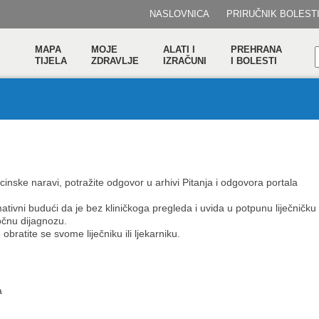
NASLOVNICA
PRIRUČNIK BOLEST
MAPA
MOJE
ALATI I
PREHRANA
TIJELA
ZDRAVLJE
IZRAČUNI
I BOLESTI
inske naravi, potražite odgovor u arhivi Pitanja i odgovora portala
mativni budući da je bez kliničkoga pregleda i uvida u potpunu liječničku
očnu dijagnozu.
obratite se svome liječniku ili ljekarniku.
a