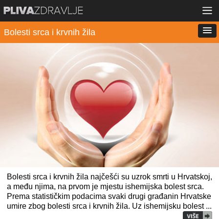
Bolesti srca i krvnih žila
Bolesti srca i krvnih žila najčešći su uzrok smrti u Hrvatskoj,
a među njima, na prvom je mjestu ishemijska bolest srca.
Prema statističkim podacima svaki drugi građanin Hrvatske
umire zbog bolesti srca i krvnih žila. Uz ishemijsku bolest ...