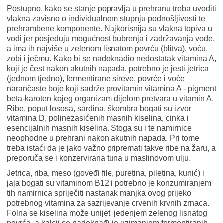
Postupno, kako se stanje popravlja u prehranu treba uvoditi
vlakna zavisno o individualnom stupnju podnošljivosti te
prehrambene komponente. Najkorisnija su vlakna topiva u
vodi jer posjeduju mogućnost bubrenja i zadržavanja vode,
a ima ih najviše u zelenom lisnatom povrću (blitva), voću,
zobi i ječmu. Kako bi se nadoknadio nedostatak vitamina A,
koji je čest nakon akutnih napada, potrebno je jesti jetrica
(jednom tjedno), fermentirane sireve, povrće i voće
narančaste boje koji sadrže provitamin vitamina A - pigment
beta-karoten kojeg organizam dijelom pretvara u vitamin A.
Ribe, poput lososa, sardina, škombra bogati su izvor
vitamina D, polinezasićenih masnih kiselina, cinka i
esencijalnih masnih kiselina. Stoga su i te namirnice
neophodne u prehrani nakon akutnih napada. Pri tome
treba istaći da je jako važno pripremati takve ribe na žaru, a
preporuča se i konzervirana tuna u maslinovom ulju.
Jetrica, riba, meso (goveđi file, puretina, piletina, kunić) i
jaja bogati su vitaminom B12 i potrebno je konzumiranjem
tih namirnica spriječiti nastanak manjka ovog prijeko
potrebnog vitamina za sazrijevanje crvenih krvnih zrnaca.
Folna se kiselina može unijeti jedenjem zelenog lisnatog
povrća, a kalcij se nadoknađuje uzimanjem fermentiranih