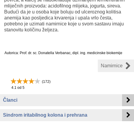
mliječnih proizvoda: acidofilnog mlijeka, jogurta, sireva.
Budući da je u osoba koje boluju od ulceroznog kolitisa
anemija kao posljedica krvarenja i upala vrlo česta,
potrebno je uzimati namirnice koje u svom sastavu imaju
stanovitu količinu željeza.
Autorica: Prof. dr. sc. Donatella Verbanac, dipl. ing. medicinske biokemije
Namirnice
(
172
)
4.1
od 5
Članci
Sindrom iritabilnog kolona i prehrana