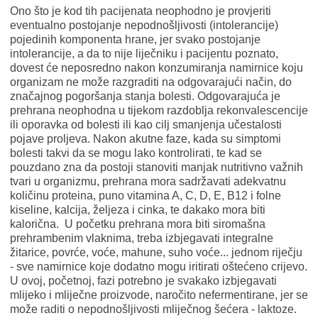
Ono što je kod tih pacijenata neophodno je provjeriti
eventualno postojanje nepodnošljivosti (intolerancije)
pojedinih komponenta hrane, jer svako postojanje
intolerancije, a da to nije liječniku i pacijentu poznato,
dovest će neposredno nakon konzumiranja namirnice koju
organizam ne može razgraditi na odgovarajući način, do
značajnog pogoršanja stanja bolesti. Odgovarajuća je
prehrana neophodna u tijekom razdoblja rekonvalescencije
ili oporavka od bolesti ili kao cilj smanjenja učestalosti
pojave proljeva. Nakon akutne faze, kada su simptomi
bolesti takvi da se mogu lako kontrolirati, te kad se
pouzdano zna da postoji stanoviti manjak nutritivno važnih
tvari u organizmu, prehrana mora sadržavati adekvatnu
količinu proteina, puno vitamina A, C, D, E, B12 i folne
kiseline, kalcija, željeza i cinka, te dakako mora biti
kalorična. U početku prehrana mora biti siromašna
prehrambenim vlaknima, treba izbjegavati integralne
žitarice, povrće, voće, mahune, suho voće... jednom riječju
- sve namirnice koje dodatno mogu iritirati oštećeno crijevo.
U ovoj, početnoj, fazi potrebno je svakako izbjegavati
mlijeko i mliječne proizvode, naročito nefermentirane, jer se
može raditi o nepodnošljivosti mliječnog šećera - laktoze.