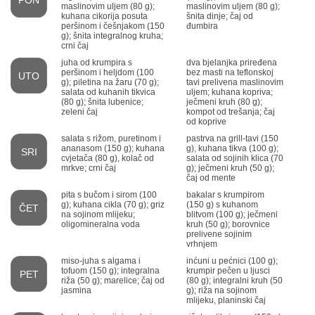
PON
maslinovim uljem (80 g);
maslinovim uljem (80 g);
kuhana cikorija posuta
šnita dinje; čaj od
peršinom i češnjakom (150
đumbira
g); šnita integralnog kruha;
crni čaj
juha od krumpira s
dva bjelanjka priređena
peršinom i heljdom (100
bez masti na teflonskoj
UTO
g); piletina na žaru (70 g);
tavi prelivena maslinovim
salata od kuhanih tikvica
uljem; kuhana kopriva;
(80 g); šnita lubenice;
ječmeni kruh (80 g);
zeleni čaj
kompot od trešanja; čaj
od koprive
salata s rižom, puretinom i
pastrva na grill-tavi (150
ananasom (150 g); kuhana
g), kuhana tikva (100 g);
SRI
cvjetača (80 g), kolač od
salata od sojinih klica (70
mrkve; crni čaj
g); ječmeni kruh (50 g);
čaj od mente
pita s bučom i sirom (100
bakalar s krumpirom
g); kuhana cikla (70 g); griz
(150 g) s kuhanom
ČET
na sojinom mlijeku;
blitvom (100 g); ječmeni
oligomineralna voda
kruh (50 g); borovnice
prelivene sojinim
vrhnjem
miso-juha s algama i
inćuni u pećnici (100 g);
tofuom (150 g); integralna
krumpir pečen u ljusci
PET
riža (50 g); marelice; čaj od
(80 g); integralni kruh (50
jasmina
g); riža na sojinom
mlijeku, planinski čaj