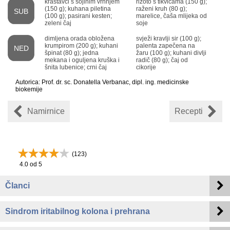
krastavci s sojinim vrhnjem
rižoto s tikvicama (150 g);
(150 g); kuhana piletina
raženi kruh (80 g);
SUB
(100 g); pasirani kesten;
marelice, čaša mlijeka od
zeleni čaj
soje
dimljena orada obložena
svježi kravlji sir (100 g);
krumpirom (200 g); kuhani
palenta zapečena na
NED
špinat (80 g); jedna
žaru (100 g); kuhani divlji
mekana i oguljena kruška i
radič (80 g); čaj od
šnita lubenice; crni čaj
cikorije
Autorica: Prof. dr. sc. Donatella Verbanac, dipl. ing. medicinske
biokemije
Namirnice
Recepti
(
123
)
4.0
od 5
Članci
Sindrom iritabilnog kolona i prehrana