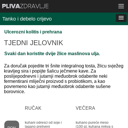
Tanko i debelo crijevo
Ulcerozni kolitis i prehrana
TJEDNI JELOVNIK
Svaki dan koristite dvije žlice maslinova ulja.
Za doručak pojedite tri šnite integralnog tosta, žlicu svježeg
kravljeg sira i popijte šalicu ječmene kave. Za
poslijepodnevni i jutarnji međuobrok odaberite neki
fermentirani mliječni proizvod s probiotikom, a kao
povremeno kao jutarnji međuobrok odaberite sušene
borovnice.
RUČAK
VEČERA
kuhani odresci od soje i
kuhano pureće meso
lagano preliveni
(100 g); kuhana mrkva s