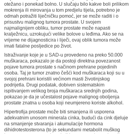
otežano i ponekad bolno. U slučaju bilo kakve boli prilikom
mokrenja ili mirovanja u tom predjelu tijela, potrebno je
odmah potražiti liječničku pomoć, jer se može raditi i o
prisustvu malignog tumora prostate. U svojem
najmalignijem obliku, tumor prostate može napasti
kralježnicu, uzrokujući velike bolove u leđima. Ako se na
vrijeme ne dijagnosticira i liječi, ovaj oblik tumora može
imati fatalne posljedice po život.
Istraživanje koje je u SAD-u provedeno na preko 50.000
muškaraca, pokazalo je da postoji direktna povezanost
pojave tumora prostate s načinom prehrane pojedinih
osoba. Taj je tumor znatno češći kod muškaraca koji su u
svojoj prehrani koristili većinom masti životinjskog
podrijetla. Drugi podatak, dobiven sistematskim
ispitivanjem velikog broja muškaraca srednjih godina,
pokazao je da je učestalost pojave malignog oboljenja
prostate znatna u osoba koji neumjereno koriste alkohol.
Hipertrofija prostate može biti smanjena ili usporena
adekvatnim unosom minerala cinka, budući da cink djeluje
na smanjenje stvaranja i akumulacije hormona
dihidrotestosterona (to je sekundarni metabolit muškog