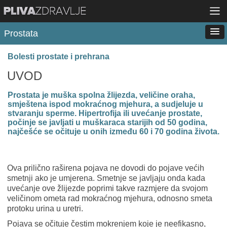
Prostata
Bolesti prostate i prehrana
UVOD
Prostata je muška spolna žlijezda, veličine oraha,
smještena ispod mokraćnog mjehura, a sudjeluje u
stvaranju sperme. Hipertrofija ili uvećanje prostate,
počinje se javljati u muškaraca starijih od 50 godina,
najčešće se očituje u onih između 60 i 70 godina života.
Ova prilično raširena pojava ne dovodi do pojave većih
smetnji ako je umjerena. Smetnje se javljaju onda kada
uvećanje ove žlijezde poprimi takve razmjere da svojom
veličinom ometa rad mokraćnog mjehura, odnosno smeta
protoku urina u uretri.
Pojava se očituje čestim mokrenjem koje je neefikasno,