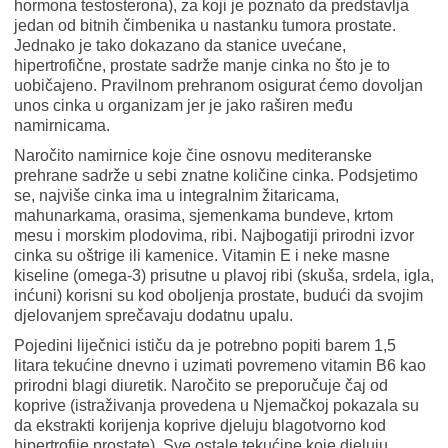
hormona testosterona), za koji je poznato da predstavlja
jedan od bitnih čimbenika u nastanku tumora prostate.
Jednako je tako dokazano da stanice uvećane,
hipertrofične, prostate sadrže manje cinka no što je to
uobičajeno. Pravilnom prehranom osigurat ćemo dovoljan
unos cinka u organizam jer je jako raširen među
namirnicama.
Naročito namirnice koje čine osnovu mediteranske
prehrane sadrže u sebi znatne količine cinka. Podsjetimo
se, najviše cinka ima u integralnim žitaricama,
mahunarkama, orasima, sjemenkama bundeve, krtom
mesu i morskim plodovima, ribi. Najbogatiji prirodni izvor
cinka su oštrige ili kamenice. Vitamin E i neke masne
kiseline (omega-3) prisutne u plavoj ribi (skuša, srdela, igla,
inćuni) korisni su kod oboljenja prostate, budući da svojim
djelovanjem sprečavaju dodatnu upalu.
Pojedini liječnici ističu da je potrebno popiti barem 1,5
litara tekućine dnevno i uzimati povremeno vitamin B6 kao
prirodni blagi diuretik. Naročito se preporučuje čaj od
koprive (istraživanja provedena u Njemačkoj pokazala su
da ekstrakti korijenja koprive djeluju blagotvorno kod
hipertrofije prostate). Sve ostale tekućine koje djeluju