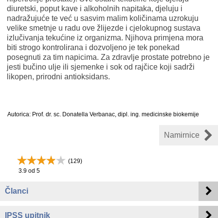
diuretski, poput kave i alkoholnih napitaka, djeluju i
nadražujuće te već u sasvim malim količinama uzrokuju
velike smetnje u radu ove žlijezde i cjelokupnog sustava
izlučivanja tekućine iz organizma. Njihova primjena mora
biti strogo kontrolirana i dozvoljeno je tek ponekad
posegnuti za tim napicima. Za zdravlje prostate potrebno je
jesti bučino ulje ili sjemenke i sok od rajčice koji sadrži
likopen, prirodni antioksidans.
Autorica: Prof. dr. sc. Donatella Verbanac, dipl. ing. medicinske biokemije
Namirnice
(
129
)
3.9
od 5
Članci
IPSS upitnik