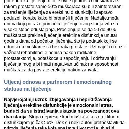
potrebno za liječenje bilo je dvije godine. U muškaraca s
rakom prostate samo 50% muškaraca su bili zainteresirani
za traženje liječenja za erektilnu disfunkciju i zapravo
poduzeli korake kako bi pronašli liječenje. Nadalje,među
onima koji potraže pomoć u liječenju ovog stanja vrlo su
visoke stope odustajanja. Procjenjuje se da 50 do 80%
muškaraca prekine liječenje erektilne disfunkcije unutar
godinu dana od početka liječenja, što je podatak koji se
odnosi na muškarce s i bez raka prostate. Uzimajući u obzir
važnost rehabilitacije penisa nakon radikalne
prostatektomije, poteškoće u započinjanju i održavanju
liječenja mogle bi imati negativan učinak na sposobnost
muškaraca da povrate erekciju nakon zahvata.
Utjecaj odnosa s partnerom i emocionalnog
statusa na liječenje
Najvjerojatniji uzrok izbjegavanja i nepridržavanja
liječenja erektilne disfunkcije je emocionalni stres,
budući da su istraživanja ukazala na povezanost ova
dva stanja.
Stopa depresije kod muškaraca s erektilnom
disfunkcijom je čak 56%. Dok su neki autori pretpostavili da
priroda liječenja raka koja spašava život može ublažiti