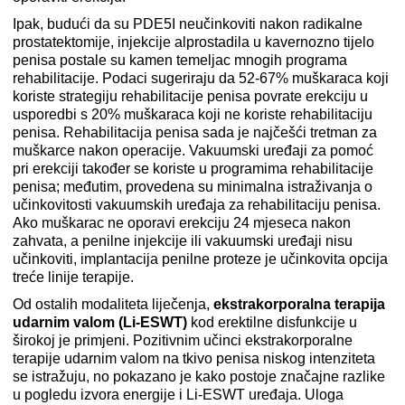
Ipak, budući da su PDE5I neučinkoviti nakon radikalne
prostatektomije, injekcije alprostadila u kavernozno tijelo
penisa postale su kamen temeljac mnogih programa
rehabilitacije. Podaci sugeriraju da 52-67% muškaraca koji
koriste strategiju rehabilitacije penisa povrate erekciju u
usporedbi s 20% muškaraca koji ne koriste rehabilitaciju
penisa. Rehabilitacija penisa sada je najčešći tretman za
muškarce nakon operacije. Vakuumski uređaji za pomoć
pri erekciji također se koriste u programima rehabilitacije
penisa; međutim, provedena su minimalna istraživanja o
učinkovitosti vakuumskih uređaja za rehabilitaciju penisa.
Ako muškarac ne oporavi erekciju 24 mjeseca nakon
zahvata, a penilne injekcije ili vakuumski uređaji nisu
učinkoviti, implantacija penilne proteze je učinkovita opcija
treće linije terapije.
Od ostalih modaliteta liječenja,
ekstrakorporalna terapija
udarnim valom (Li-ESWT)
kod erektilne disfunkcije u
širokoj je primjeni. Pozitivnim učinci ekstrakorporalne
terapije udarnim valom na tkivo penisa niskog intenziteta
se istražuju, no pokazano je kako postoje značajne razlike
u pogledu izvora energije i Li-ESWT uređaja. Uloga