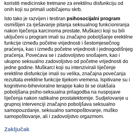
koristiti medicinske tretmane za erektilnu disfunkciju od
onih koji su primali uobičajenu skrb.
Isto tako je razvijen i testiran
psihosocijalni program
osmišljen za rješavanje pitanja seksualnog funkcioniranja
nakon liječenja karcinoma prostate. Muškarci koji su bili
uključeni u program imali su značajno poboljšanje erektilne
funkcije između početne vrijednosti i šestomjesečnog
praćenja, kao i između početne vrijednosti i jednogodišnjeg
praćenja. Povećava se i zadovoljstvo snošajem, kao i
ukupno seksualno zadovoljstvo od početne vrijednosti do
jedne godine. Muškarci koji su intenzivirali liječenje
erektilne disfunkcije imali su velika, značajna povećanja
rezultata erektilne funkcije tijekom vremena. Ispitivane su i
kognitivno-bihevioralne terapije kako bi se olakšala
poboljšana psiho-seksualna prilagodba na nuspojave
liječenja nakon radikalne prostatektomije. Sudjelovanje u
grupnoj intervenciji značajno poboljšava seksualno
samopouzdanje, seksualno samopoštovanje, muško
samopoštovanje, ali i zadovoljstvo orgazmom.
Zaključak