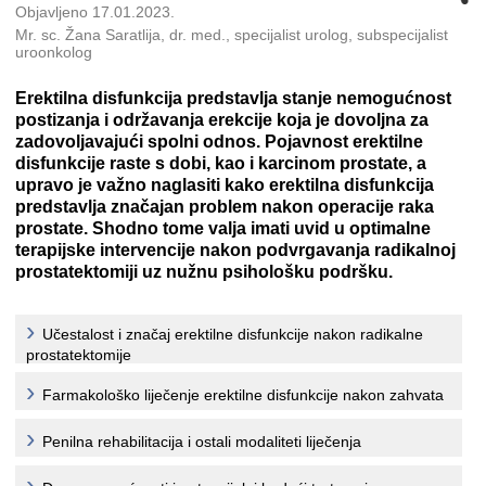
Objavljeno 17.01.2023.
Mr. sc. Žana Saratlija, dr. med., specijalist urolog, subspecijalist
uroonkolog
Erektilna disfunkcija predstavlja stanje nemogućnost
postizanja i održavanja erekcije koja je dovoljna za
zadovoljavajući spolni odnos. Pojavnost erektilne
disfunkcije raste s dobi, kao i karcinom prostate, a
upravo je važno naglasiti kako erektilna disfunkcija
predstavlja značajan problem nakon operacije raka
prostate. Shodno tome valja imati uvid u optimalne
terapijske intervencije nakon podvrgavanja radikalnoj
prostatektomiji uz nužnu psihološku podršku.
Učestalost i značaj erektilne disfunkcije nakon radikalne
prostatektomije
Farmakološko liječenje erektilne disfunkcije nakon zahvata
Penilna rehabilitacija i ostali modaliteti liječenja