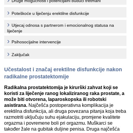
Druge mogućnosti i potencijalni budući tretmani
Poteškoće u liječenju erektilne disfunkcije
Utjecaj odnosa s partnerom i emocionalnog statusa na
liječenje
Psihosocijalne intervencije
Zaključak
Učestalost i značaj erektilne disfunkcije nakon
radikalne prostatektomije
Radikalna prostatektomija je kirurški zahvat koji se
koristi za liječenje ranog lokaliziranog raka prostate, a
može biti otvorena, laparoskopska ili robotski
asistirana.
Najčešća postoperativna komplikacija je
erektilna disfunkcija, ali druga povezana pitanja koja treba
razmotriti uključuju suhu ejakulaciju, promjene kvalitete
orgazma i povremene boli pri orgazmu. Muškarci se
također žale na gubitak duljine penisa. Druga najčešća