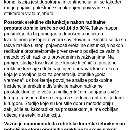
komplikacija jest dugotrajna inkontinencija, ali se također
mogu pojaviti poteškoće s mokrenjem povezane sa
strikturom vrata mjehura.
Postotak erektilne disfunkcije nakon radikalne
prostatektomije kreće se od 14 do 90%.
Takav raspon
preširok je da bi pomogao u donošenju odluka o
kvalitetnom postoperativnom savjetovanju. Smatra se da su
takve razlike u stopi pojavnosti erektilne disfunkcije nakon
radikalne prostatektomije prvenstveno posljedica važnih
metodoloških razlika u provedenim istraživanjima. Na
primjer, studije loše kvalitete koriste liječničku procjenu
erektilne funkcije i definiraju njen oporavak kao erekcija
koja je dovoljno jaka za penetraciju otprilike „pola
vremena“, uz korištenje povoljne analize podskupina.
Incidencija erektilne disfunkcije nakon radikalne
prostatektomije je veća u multicentričnim serijama s više
kirurga, u usporedbi sa serijama s jednim centrom i jednim
kirurgom. Studije koje su koristile dobru metodologiju
zaključile su kakoradikalna prostatektomija ima ozbiljan
utjecaj na erektilnu funkciju.
Važno je napomenuti da robotske kirurške tehnike nisu
poboljšale stopu oporavka erektilne funkcije nakon