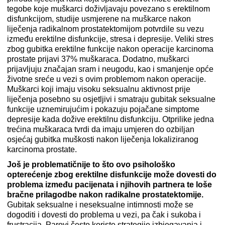
tegobe koje muškarci doživljavaju povezano s erektilnom
disfunkcijom, studije usmjerene na muškarce nakon
liječenja radikalnom prostatektomijom potvrdile su vezu
između erektilne disfunkcije, stresa i depresije. Veliki stres
zbog gubitka erektilne funkcije nakon operacije karcinoma
prostate prijavi 37% muškaraca. Dodatno, muškarci
prijavljuju značajan sram i neugodu, kao i smanjenje opće
životne sreće u vezi s ovim problemom nakon operacije.
Muškarci koji imaju visoku seksualnu aktivnost prije
liječenja posebno su osjetljivi i smatraju gubitak seksualne
funkcije uznemirujućim i pokazuju pojačane simptome
depresije kada dožive erektilnu disfunkciju. Otprilike jedna
trećina muškaraca tvrdi da imaju umjeren do ozbiljan
osjećaj gubitka muškosti nakon liječenja lokaliziranog
karcinoma prostate.
Još je problematičnije to što ovo psihološko
opterećenje zbog erektilne disfunkcije može dovesti do
problema između pacijenata i njihovih partnera te loše
bračne prilagodbe nakon radikalne prostatektomije.
Gubitak seksualne i neseksualne intimnosti može se
dogoditi i dovesti do problema u vezi, pa čak i sukoba i
frustracija. Parovi često koriste strategije izbjegavanja i