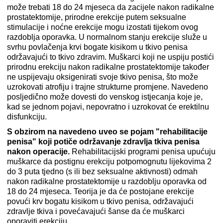
može trebati 18 do 24 mjeseca da zacijele nakon radikalne
prostatektomije, prirodne erekcije putem seksualne
stimulacije i noćne erekcije mogu izostati tijekom ovog
razdoblja oporavka. U normalnom stanju erekcije služe u
svrhu povlačenja krvi bogate kisikom u tkivo penisa
održavajući to tkivo zdravim. Muškarci koji ne uspiju postići
prirodnu erekciju nakon radikalne prostatektomije također
ne uspijevaju oksigenirati svoje tkivo penisa, što može
uzrokovati atrofiju i trajne strukturne promjene. Navedeno
posljedično može dovesti do venskog istjecanja koje je,
kad se jednom pojavi, nepovratno i uzrokovat će erektilnu
disfunkciju.
S obzirom na navedeno uveo se pojam "rehabilitacije
penisa" koji potiče održavanje zdravlja tkiva penisa
nakon operacije.
Rehabilitacijski programi penisa upućuju
muškarce da postignu erekciju potpomognutu lijekovima 2
do 3 puta tjedno (s ili bez seksualne aktivnosti) odmah
nakon radikalne prostatektomije u razdoblju oporavka od
18 do 24 mjeseca. Teorija je da će postojane erekcije
povući krv bogatu kisikom u tkivo penisa, održavajući
zdravlje tkiva i povećavajući šanse da će muškarci
oporaviti erekciju.