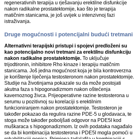
regenerativnih terapija u rješavanju erektilne disfunkcije
nakon radikalne prostatektomije, kao što je terapija
matičnim stanicama, je još uvijek u intenzivnoj fazi
istraživanja.
Druge mogućnosti i potencijalni budući tretmani
Alternativni terapijski pristupi i spojevi predloženi su
kao potencijalno novi tretmani za erektilnu disfunkciju
nakon radikalne prostatektomije.
To uključuje
trijodtironin, inhibitore Rho kinaze i terapiju matičnim
stanicama. Još jedna mogućnost koja je bila kontroverzna
je korištenje liječenja testosteronom nakon prostatektomije.
Studije na životinjama pokazale su da može postojati
akutna faza s hipogonadizmom nakon oštećenja
kavernoznog živca. Prijeoperativne razine testosterona u
serumu u pozitivnoj su korelaciji s erektilnim
funkcioniranjem nakon prostatektomije. Testosteron je
također pokazao da regulira razine PDE-5 u glodavaca, te
stoga može također poboljšati odgovor na PDE5I kod
muškaraca s hipogonadizmom. Iz ovih podataka nagađalo
se da bi kombinacija testosterona i PDE5I mogla pomoći u
rehabilitaciji penisa. Primjena tadalafila u kombinaciji s