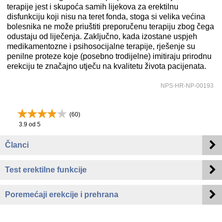
terapije jest i skupoća samih lijekova za erektilnu
disfunkciju koji nisu na teret fonda, stoga si velika većina
bolesnika ne može priuštiti preporučenu terapiju zbog čega
odustaju od liječenja. Zaključno, kada izostane uspjeh
medikamentozne i psihosocijalne terapije, rješenje su
penilne proteze koje (posebno trodijelne) imitiraju prirodnu
erekciju te značajno utječu na kvalitetu života pacijenata.
NPS-HR-NP-00193
(
60
)
3.9
od 5
Članci
Test erektilne funkcije
Poremećaji erekcije i prehrana