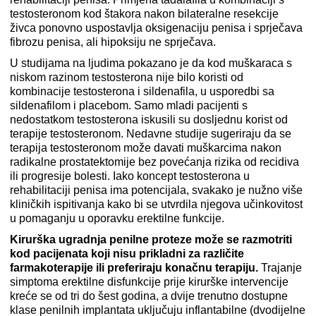
testosteronom kod štakora nakon bilateralne resekcije
živca ponovno uspostavlja oksigenaciju penisa i sprječava
fibrozu penisa, ali hipoksiju ne sprječava.
U studijama na ljudima pokazano je da kod muškaraca s
niskom razinom testosterona nije bilo koristi od
kombinacije testosterona i sildenafila, u usporedbi sa
sildenafilom i placebom. Samo mladi pacijenti s
nedostatkom testosterona iskusili su dosljednu korist od
terapije testosteronom. Nedavne studije sugeriraju da se
terapija testosteronom može davati muškarcima nakon
radikalne prostatektomije bez povećanja rizika od recidiva
ili progresije bolesti. Iako koncept testosterona u
rehabilitaciji penisa ima potencijala, svakako je nužno više
kliničkih ispitivanja kako bi se utvrdila njegova učinkovitost
u pomaganju u oporavku erektilne funkcije.
Kirurška ugradnja penilne proteze može se razmotriti
kod pacijenata koji nisu prikladni za različite
farmakoterapije ili preferiraju konačnu terapiju.
Trajanje
simptoma erektilne disfunkcije prije kirurške intervencije
kreće se od tri do šest godina, a dvije trenutno dostupne
klase penilnih implantata uključuju inflantabilne (dvodijelne