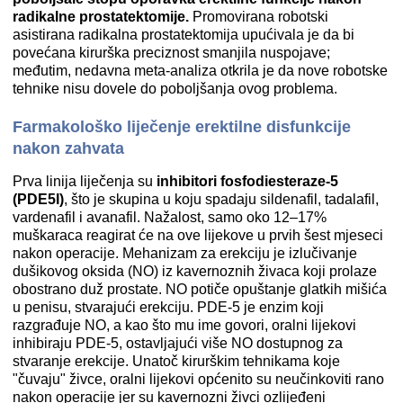
radikalne prostatektomije.
Promovirana robotski
asistirana radikalna prostatektomija upućivala je da bi
povećana kirurška preciznost smanjila nuspojave;
međutim, nedavna meta-analiza otkrila je da nove robotske
tehnike nisu dovele do poboljšanja ovog problema.
Farmakološko liječenje erektilne disfunkcije
nakon zahvata
Prva linija liječenja su
inhibitori fosfodiesteraze-5
(PDE5I)
, što je skupina u koju spadaju sildenafil, tadalafil,
vardenafil i avanafil. Nažalost, samo oko 12–17%
muškaraca reagirat će na ove lijekove u prvih šest mjeseci
nakon operacije. Mehanizam za erekciju je izlučivanje
dušikovog oksida (NO) iz kavernoznih živaca koji prolaze
obostrano duž prostate. NO potiče opuštanje glatkih mišića
u penisu, stvarajući erekciju. PDE-5 je enzim koji
razgrađuje NO, a kao što mu ime govori, oralni lijekovi
inhibiraju PDE-5, ostavljajući više NO dostupnog za
stvaranje erekcije. Unatoč kirurškim tehnikama koje
"čuvaju" živce, oralni lijekovi općenito su neučinkoviti rano
nakon operacije jer su kavernozni živci ozlijeđeni