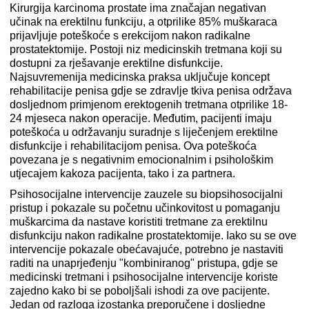
Kirurgija karcinoma prostate ima značajan negativan
učinak na erektilnu funkciju, a otprilike 85% muškaraca
prijavljuje poteškoće s erekcijom nakon radikalne
prostatektomije. Postoji niz medicinskih tretmana koji su
dostupni za rješavanje erektilne disfunkcije.
Najsuvremenija medicinska praksa uključuje koncept
rehabilitacije penisa gdje se zdravlje tkiva penisa održava
dosljednom primjenom erektogenih tretmana otprilike 18-
24 mjeseca nakon operacije. Međutim, pacijenti imaju
poteškoća u održavanju suradnje s liječenjem erektilne
disfunkcije i rehabilitacijom penisa. Ova poteškoća
povezana je s negativnim emocionalnim i psihološkim
utjecajem kakoza pacijenta, tako i za partnera.
Psihosocijalne intervencije zauzele su biopsihosocijalni
pristup i pokazale su početnu učinkovitost u pomaganju
muškarcima da nastave koristiti tretmane za erektilnu
disfunkciju nakon radikalne prostatektomije. Iako su se ove
intervencije pokazale obećavajuće, potrebno je nastaviti
raditi na unaprjeđenju "kombiniranog" pristupa, gdje se
medicinski tretmani i psihosocijalne intervencije koriste
zajedno kako bi se poboljšali ishodi za ove pacijente.
Jedan od razloga izostanka preporučene i dosljedne