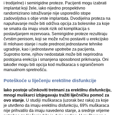
i trodijelne) i semirigidne proteze. Pacijenti mogu izabrati
implantat koji žele, iako nijedno prospektivno
randomizirano istraživanje nije usporedilo stope
zadovoljstva s obje vrste implantata. Dvodijelna proteza na
napuhavanje može biti održiva opcija za bolesnike za koje
se smatra da imaju visok rizik od komplikacija s
postavljanjem rezervoara. Semirigidne proteze rezultiraju
čvrstim penisom, koji se može ručno postaviti u erekcijsko
ili mlohavo stanje i nude prednost jednostavne tehnike
ugradnje, kao i jednostavne upotrebe za pacijenta.
Suprotno tome, njihov nedostatak može biti neprirodna
postojana erekcija i smanjena sposobnost prikrivanja. Oni
također mogu biti opcija kod muškaraca s ograničenom
manualnom spretnošću.
Poteškoće u liječenju erektilne disfunkcije
Iako postoje učinkoviti tretmani za erektilnu disfunkciju,
mnogi muškarci izbjegavaju tražiti liječničku pomoć za
ovo stanje.
U studiji muškaraca (uzorak bez raka) za koje
je utvrđeno da imaju erektilnu disfunkciju, 69% muškaraca
nije prihvatilo da imaju navedeno stanje, a srednje vrijeme