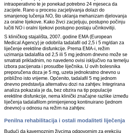
intraoperativno te je ponekad potrebno 24 mjeseca da
zacijele. Rano u procesu zacjeljivanja dolazi do
smanjenog lučenja NO, što uklanja mehanizam djelovanja
za oralne lijekove. Kako živci zacjeljuju, postupno počinju
lučiti NO i oralni lijekovi postupno postaju učinkovitiji.
S kliničkog stajališta, 2007. godine EMA (European
Medical Agency) je odobrila tadalafil od 2,5 i 5 mg/dan za
liječenje erektilne disfunkcije. Prema EMA-i, režim
uzimanja tadalafila od 2,5 ili 5 mg jednom dnevno može se
smatrati prikladnim, no navedeno ovisi isključivo na temelju
izbora pacijenata i prosudbe liječnika. U ovih bolesnika
preporučena doza je 5 mg, uzeta jednokratno dnevno u
približno isto vrijeme. Općenito, tadalafil 5 mg jednom
dnevno predstavlja alternativu dozi na zahtjev. Integrirana
analiza pokazala je da, bez obzira na tip populacije
erektilne disfunkcije, nema klinički značajne razlike između
liječenja tadalafilom primijenjenog kontinuirano (jednom
dnevno) u odnosu na režim na zahtjev.
Penilna rehabilitacija i ostali modaliteti liječenja
Budući da kavernoznim živcima odgovornim za erekciju