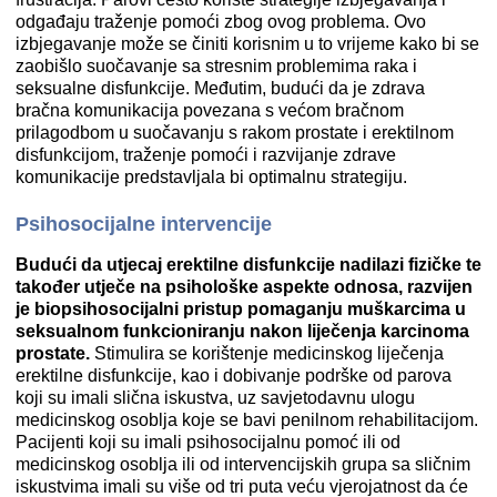
odgađaju traženje pomoći zbog ovog problema. Ovo
izbjegavanje može se činiti korisnim u to vrijeme kako bi se
zaobišlo suočavanje sa stresnim problemima raka i
seksualne disfunkcije. Međutim, budući da je zdrava
bračna komunikacija povezana s većom bračnom
prilagodbom u suočavanju s rakom prostate i erektilnom
disfunkcijom, traženje pomoći i razvijanje zdrave
komunikacije predstavljala bi optimalnu strategiju.
Psihosocijalne intervencije
Budući da utjecaj erektilne disfunkcije nadilazi fizičke te
također utječe na psihološke aspekte odnosa, razvijen
je biopsihosocijalni pristup pomaganju muškarcima u
seksualnom funkcioniranju nakon liječenja karcinoma
prostate.
Stimulira se korištenje medicinskog liječenja
erektilne disfunkcije, kao i dobivanje podrške od parova
koji su imali slična iskustva, uz savjetodavnu ulogu
medicinskog osoblja koje se bavi penilnom rehabilitacijom.
Pacijenti koji su imali psihosocijalnu pomoć ili od
medicinskog osoblja ili od intervencijskih grupa sa sličnim
iskustvima imali su više od tri puta veću vjerojatnost da će