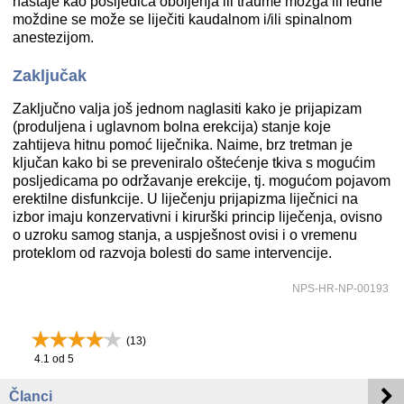
nastaje kao posljedica oboljenja ili traume mozga ili leđne
moždine se može se liječiti kaudalnom i/ili spinalnom
anestezijom.
Zaključak
Zaključno valja još jednom naglasiti kako je prijapizam
(produljena i uglavnom bolna erekcija) stanje koje
zahtijeva hitnu pomoć liječnika. Naime, brz tretman je
ključan kako bi se preveniralo oštećenje tkiva s mogućim
posljedicama po održavanje erekcije, tj. mogućom pojavom
erektilne disfunkcije. U liječenju prijapizma liječnici na
izbor imaju konzervativni i kirurški princip liječenja, ovisno
o uzroku samog stanja, a uspješnost ovisi i o vremenu
proteklom od razvoja bolesti do same intervencije.
NPS-HR-NP-00193
(
13
)
4.1
od 5
Članci