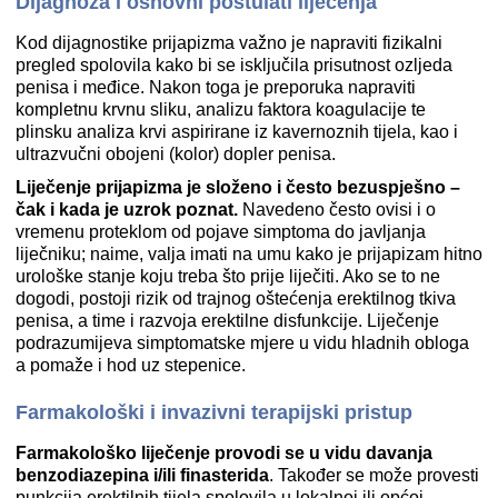
Dijagnoza i osnovni postulati liječenja
Kod dijagnostike prijapizma važno je napraviti fizikalni
pregled spolovila kako bi se isključila prisutnost ozljeda
penisa i međice. Nakon toga je preporuka napraviti
kompletnu krvnu sliku, analizu faktora koagulacije te
plinsku analiza krvi aspirirane iz kavernoznih tijela, kao i
ultrazvučni obojeni (kolor) dopler penisa.
Liječenje prijapizma je složeno i često bezuspješno –
čak i kada je uzrok poznat.
Navedeno često ovisi i o
vremenu proteklom od pojave simptoma do javljanja
liječniku; naime, valja imati na umu kako je prijapizam hitno
urološke stanje koju treba što prije liječiti. Ako se to ne
dogodi, postoji rizik od trajnog oštećenja erektilnog tkiva
penisa, a time i razvoja erektilne disfunkcije. Liječenje
podrazumijeva simptomatske mjere u vidu hladnih obloga
a pomaže i hod uz stepenice.
Farmakološki i invazivni terapijski pristup
Farmakološko liječenje provodi se u vidu davanja
benzodiazepina i/ili finasterida
. Također se može provesti
punkcija erektilnih tijela spolovila u lokalnoj ili općoj