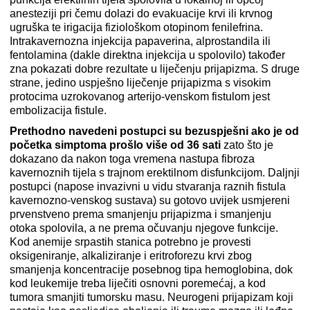
anesteziji pri čemu dolazi do evakuacije krvi ili krvnog
ugruška te irigacija fiziološkom otopinom fenilefrina.
Intrakavernozna injekcija papaverina, alprostandila ili
fentolamina (dakle direktna injekcija u spolovilo) također
zna pokazati dobre rezultate u liječenju prijapizma. S druge
strane, jedino uspješno liječenje prijapizma s visokim
protocima uzrokovanog arterijo-venskom fistulom jest
embolizacija fistule.
Prethodno navedeni postupci su bezuspješni ako je od
početka simptoma prošlo više od 36 sati
zato što je
dokazano da nakon toga vremena nastupa fibroza
kavernoznih tijela s trajnom erektilnom disfunkcijom. Daljnji
postupci (napose invazivni u vidu stvaranja raznih fistula
kavernozno-venskog sustava) su gotovo uvijek usmjereni
prvenstveno prema smanjenju prijapizma i smanjenju
otoka spolovila, a ne prema očuvanju njegove funkcije.
Kod anemije srpastih stanica potrebno je provesti
oksigeniranje, alkaliziranje i eritroforezu krvi zbog
smanjenja koncentracije posebnog tipa hemoglobina, dok
kod leukemije treba liječiti osnovni poremećaj, a kod
tumora smanjiti tumorsku masu. Neurogeni prijapizam koji