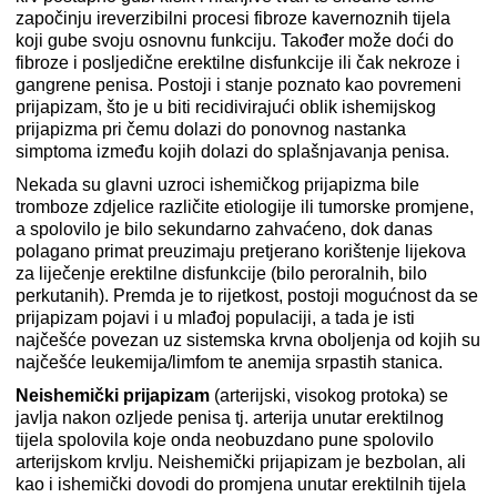
započinju ireverzibilni procesi fibroze kavernoznih tijela
koji gube svoju osnovnu funkciju. Također može doći do
fibroze i posljedične erektilne disfunkcije ili čak nekroze i
gangrene penisa. Postoji i stanje poznato kao povremeni
prijapizam, što je u biti recidivirajući oblik ishemijskog
prijapizma pri čemu dolazi do ponovnog nastanka
simptoma između kojih dolazi do splašnjavanja penisa.
Nekada su glavni uzroci ishemičkog prijapizma bile
tromboze zdjelice različite etiologije ili tumorske promjene,
a spolovilo je bilo sekundarno zahvaćeno, dok danas
polagano primat preuzimaju pretjerano korištenje lijekova
za liječenje erektilne disfunkcije (bilo peroralnih, bilo
perkutanih). Premda je to rijetkost, postoji mogućnost da se
prijapizam pojavi i u mlađoj populaciji, a tada je isti
najčešće povezan uz sistemska krvna oboljenja od kojih su
najčešće leukemija/limfom te anemija srpastih stanica.
Neishemički prijapizam
(arterijski, visokog protoka) se
javlja nakon ozljede penisa tj. arterija unutar erektilnog
tijela spolovila koje onda neobuzdano pune spolovilo
arterijskom krvlju. Neishemički prijapizam je bezbolan, ali
kao i ishemički dovodi do promjena unutar erektilnih tijela