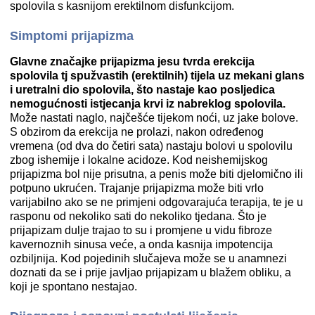
spolovila s kasnijom erektilnom disfunkcijom.
Simptomi prijapizma
Glavne značajke prijapizma jesu tvrda erekcija
spolovila tj spužvastih (erektilnih) tijela uz mekani glans
i uretralni dio spolovila, što nastaje kao posljedica
nemogućnosti istjecanja krvi iz nabreklog spolovila.
Može nastati naglo, najčešće tijekom noći, uz jake bolove.
S obzirom da erekcija ne prolazi, nakon određenog
vremena (od dva do četiri sata) nastaju bolovi u spolovilu
zbog ishemije i lokalne acidoze. Kod neishemijskog
prijapizma bol nije prisutna, a penis može biti djelomično ili
potpuno ukrućen. Trajanje prijapizma može biti vrlo
varijabilno ako se ne primjeni odgovarajuća terapija, te je u
rasponu od nekoliko sati do nekoliko tjedana. Što je
prijapizam dulje trajao to su i promjene u vidu fibroze
kavernoznih sinusa veće, a onda kasnija impotencija
ozbiljnija. Kod pojedinih slučajeva može se u anamnezi
doznati da se i prije javljao prijapizam u blažem obliku, a
koji je spontano nestajao.