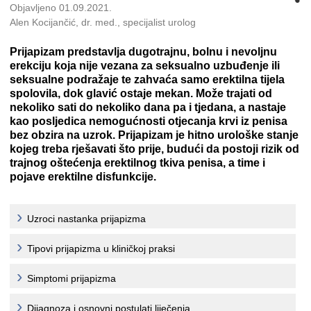
Objavljeno 01.09.2021.
Alen Kocijančić, dr. med., specijalist urolog
Prijapizam predstavlja dugotrajnu, bolnu i nevoljnu
erekciju koja nije vezana za seksualno uzbuđenje ili
seksualne podražaje te zahvaća samo erektilna tijela
spolovila, dok glavić ostaje mekan. Može trajati od
nekoliko sati do nekoliko dana pa i tjedana, a nastaje
kao posljedica nemogućnosti otjecanja krvi iz penisa
bez obzira na uzrok. Prijapizam je hitno urološke stanje
kojeg treba rješavati što prije, budući da postoji rizik od
trajnog oštećenja erektilnog tkiva penisa, a time i
pojave erektilne disfunkcije.
Uzroci nastanka prijapizma
Tipovi prijapizma u kliničkoj praksi
Simptomi prijapizma
Dijagnoza i osnovni postulati liječenja