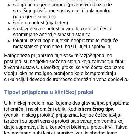
stanja neurogene prirode (prvenstveno ozljede
središnjeg živčanog sustava, ali i funkcionalne
neurogene smetnje)
šećerna bolest (dijabetes)
sustavne krvne bolesti u vidu leukemije i često
spominjane anemije srpastih stanica
lokalni uzroci poput rijetkih neoplazme te moguće
metastatske promjene u bazi ili tijelu spolovila.
Patogeneza prijapizma nije sasvim razjašnjena, no
posrijedi su nerijetko složena stanja koja zahvaćaju žilni i
živčani sustav. U urološkoj praksi se vrlo često kao uzrok
viđaju lokalne maligne promjene koje kompromitiraju
cirkulaciju i dovode do tromboze drenažnih vena spolovila.
Tipovi prijapizma u kliničkoj praksi
U kliničkoj medicini razlikujemo dva glavna tipa prijapizma:
ishemični i neishemični oblik. Kod
ishemičnog tipa
(venski, niskog protoka) prijapizma, koji se češće javlja,
izraženi su spori venski protoci sa stvaranjem tromba koji
dalje usporavaju te u konačnici blokiraju protok krvi. Takva
krv postupno gubi kisik i hranjive tvari te shodno tome