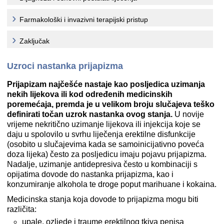
Farmakološki i invazivni terapijski pristup
Zaključak
Uzroci nastanka prijapizma
Prijapizam najčešće nastaje kao posljedica uzimanja
nekih lijekova ili kod određenih medicinskih
poremećaja, premda je u velikom broju slučajeva teško
definirati točan uzrok nastanka ovog stanja.
U novije
vrijeme nekritično uzimanje lijekova ili injekcija koje se
daju u spolovilo u svrhu liječenja erektilne disfunkcije
(osobito u slučajevima kada se samoinicijativno poveća
doza lijeka) često za posljedicu imaju pojavu prijapizma.
Nadalje, uzimanje antidepresiva često u kombinaciji s
opijatima dovode do nastanka prijapizma, kao i
konzumiranje alkohola te droge poput marihuane i kokaina.
Medicinska stanja koja dovode to prijapizma mogu biti
različita:
upale, ozljede i traume erektilnog tkiva penisa