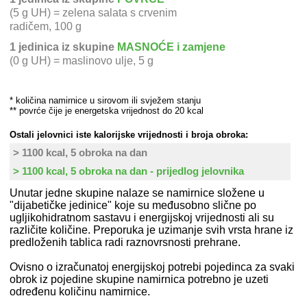
(5 g UH) = zelena salata s crvenim
radičem, 100 g
1 jedinica iz skupine
MASNOĆE i zamjene
(0 g UH) = maslinovo ulje, 5 g
* količina namirnice u sirovom ili svježem stanju
** povrće čije je energetska vrijednost do 20 kcal
Ostali jelovnici iste kalorijske vrijednosti i broja obroka:
> 1100 kcal, 5 obroka na dan
> 1100 kcal, 5 obroka na dan - prijedlog jelovnika
Unutar jedne skupine nalaze se namirnice složene u
"dijabetičke jedinice" koje su međusobno slične po
ugljikohidratnom sastavu i energijskoj vrijednosti ali su
različite količine. Preporuka je uzimanje svih vrsta hrane iz
predloženih tablica radi raznovrsnosti prehrane.
Ovisno o izračunatoj energijskoj potrebi pojedinca za svaki
obrok iz pojedine skupine namirnica potrebno je uzeti
određenu količinu namirnice.