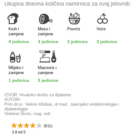
Ukupna dnevna količina namirnica za ovaj jelovnik:
Kruh i
Meso i
Povrće
Voće
zamjene
zamjene
4 jedinice
4 jedinice
3 jedinice
3 jedinice
Mlijeko i
Masnoće i
zamjene
zamjene
1 jedinica
3 jedinice
IZVOR: Hrvatsko društo za dijabetes
AUTORI:
Prim.dr.sc. Velimir Altabas, dr.med., specijalist endokrinologije i
dijabetologije
Vedrana Škoro, mag. nutr.
(
611
)
3.9
od 5