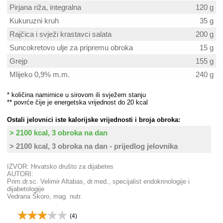
Pirjana riža, integralna
120 g
Kukuruzni kruh
35 g
Rajčica i svježi krastavci salata
200 g
Suncokretovo ulje za pripremu obroka
15 g
Grejp
155 g
Mlijeko 0,9% m.m.
240 g
* količina namirnice u sirovom ili svježem stanju
** povrće čije je energetska vrijednost do 20 kcal
Ostali jelovnici iste kalorijske vrijednosti i broja obroka:
> 2100 kcal, 3 obroka na dan
> 2100 kcal, 3 obroka na dan - prijedlog jelovnika
IZVOR: Hrvatsko društo za dijabetes
AUTORI:
Prim.dr.sc. Velimir Altabas, dr.med., specijalist endokrinologije i
dijabetologije
Vedrana Škoro, mag. nutr.
(
4
)