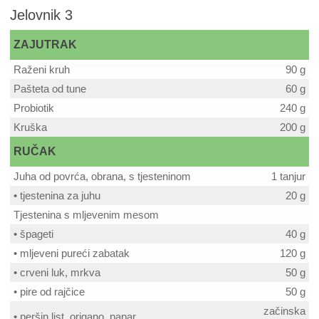
Jelovnik 3
ZAJUTRAK
Raženi kruh
90 g
Pašteta od tune
60 g
Probiotik
240 g
Kruška
200 g
RUČAK
Juha od povrća, obrana, s tjesteninom
1 tanjur
• tjestenina za juhu
20 g
Tjestenina s mljevenim mesom
• špageti
40 g
• mljeveni pureći zabatak
120 g
• crveni luk, mrkva
50 g
• pire od rajčice
50 g
začinska
• peršin list, origano, papar