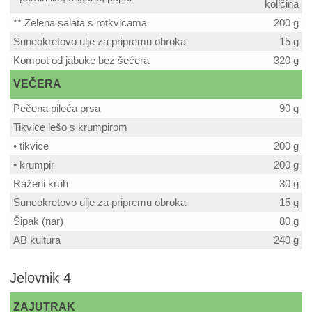
količina
** Zelena salata s rotkvicama
200 g
Suncokretovo ulje za pripremu obroka
15 g
Kompot od jabuke bez šećera
320 g
VEČERA
Pečena pileća prsa
90 g
Tikvice lešo s krumpirom
• tikvice
200 g
• krumpir
200 g
Raženi kruh
30 g
Suncokretovo ulje za pripremu obroka
15 g
Šipak (nar)
80 g
AB kultura
240 g
Jelovnik 4
ZAJUTRAK