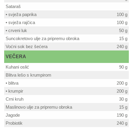
Sataraš
• svježa paprika
100 g
• svježa rajčica
100 g
• crveni luk
50 g
Suncokretovo ulje za pripremu obroka
15 g
Voćni sok bez šećera
240 g
VEČERA
Kuhani oslić
90 g
Blitva lešo s krumpirom
• blitva
200 g
• krumpir
200 g
Crni kruh
30 g
Maslinovo ulje za pripremu obroka
15 g
Jagode
190 g
Probiotik
240 g