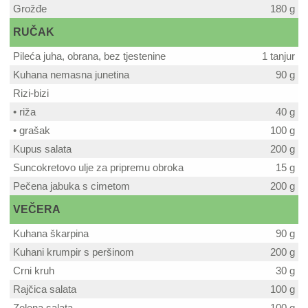
Grožđe
180 g
RUČAK
Pileća juha, obrana, bez tjestenine
1 tanjur
Kuhana nemasna junetina
90 g
Rizi-bizi
• riža
40 g
• grašak
100 g
Kupus salata
200 g
Suncokretovo ulje za pripremu obroka
15 g
Pečena jabuka s cimetom
200 g
VEČERA
Kuhana škarpina
90 g
Kuhani krumpir s peršinom
200 g
Crni kruh
30 g
Rajčica salata
100 g
Zelena salata
100 g