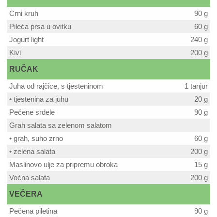
Crni kruh
90 g
Pileća prsa u ovitku
60 g
Jogurt light
240 g
Kivi
200 g
RUČAK
Juha od rajčice, s tjesteninom
1 tanjur
• tjestenina za juhu
20 g
Pečene srdele
90 g
Grah salata sa zelenom salatom
• grah, suho zrno
60 g
• zelena salata
200 g
Maslinovo ulje za pripremu obroka
15 g
Voćna salata
200 g
VEČERA
Pečena piletina
90 g