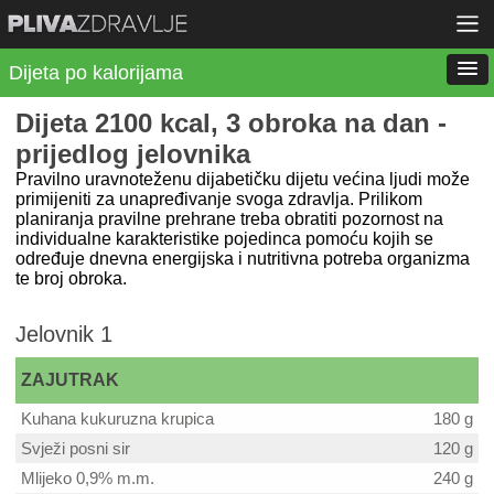
Dijeta po kalorijama
Dijeta 2100 kcal, 3 obroka na dan -
prijedlog jelovnika
Pravilno uravnoteženu dijabetičku dijetu većina ljudi može
primijeniti za unapređivanje svoga zdravlja. Prilikom
planiranja pravilne prehrane treba obratiti pozornost na
individualne karakteristike pojedinca pomoću kojih se
određuje dnevna energijska i nutritivna potreba organizma
te broj obroka.
Jelovnik 1
ZAJUTRAK
Kuhana kukuruzna krupica
180 g
Svježi posni sir
120 g
Mlijeko 0,9% m.m.
240 g