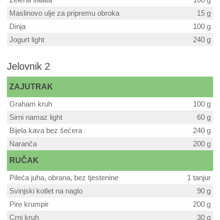
Maslinovo ulje za pripremu obroka
15 g
Dinja
100 g
Jogurt light
240 g
Jelovnik 2
ZAJUTRAK
Graham kruh
100 g
Sirni namaz light
60 g
Bijela kava bez šećera
240 g
Naranča
200 g
RUČAK
Pileća juha, obrana, bez tjestenine
1 tanjur
Svinjski kotlet na naglo
90 g
Pire krumpir
200 g
Crni kruh
30 g