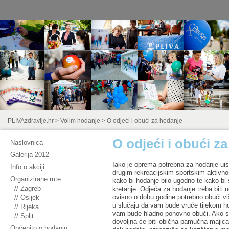
PLIVAzdravlje.hr
>
Volim hodanje
>
O odjeći i obući za hodanje
O odjeći i obući z
Naslovnica
Galerija 2012
Iako je oprema potrebna za hodanje uis
Info o akciji
drugim rekreacijskim sportskim aktivnos
Organizirane rute
kako bi hodanje bilo ugodno te kako bi 
// Zagreb
kretanje. Odjeća za hodanje treba biti u
ovisno o dobu godine potrebno obući viš
// Osijek
u slučaju da vam bude vruće tijekom ho
// Rijeka
vam bude hladno ponovno obući. Ako se
// Split
dovoljna će biti obična pamučna majica
Općenito o hodanju