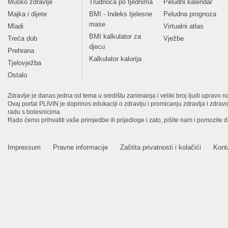
Muško zdravlje
Trudnoća po tjednima
Peludni kalendar
Majka i dijete
BMI - Indeks tjelesne
Peludna prognoza
mase
Mladi
Virtualni atlas
BMI kalkulator za
Treća dob
Vježbe
djecu
Prehrana
Kalkulator kalorija
Tjelovježba
Ostalo
Zdravlje je danas jedna od tema u središtu zanimanja i veliki broj ljudi upravo na
Ovaj portal PLIVIN je doprinos edukaciji o zdravlju i promicanju zdravlja i zdra
radu s bolesnicima.
Rado ćemo prihvatiti vaše primjedbe ili prijedloge i zato, pišite nam i pomozite 
Impressum
Pravne informacije
Zaštita privatnosti i kolačići
Kont