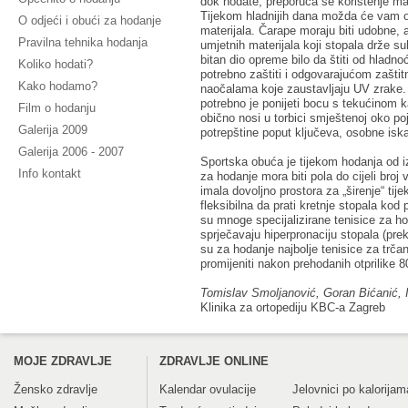
dok hodate, preporuča se korištenje maj
Tijekom hladnijih dana možda će vam od
O odjeći i obući za hodanje
materijala. Čarape moraju biti udobne, 
Pravilna tehnika hodanja
umjetnih materijala koji stopala drže s
bitan dio opreme bilo da štiti od hladno
Koliko hodati?
potrebno zaštiti i odgovarajućom zašt
Kako hodamo?
naočalama koje zaustavljaju UV zrake. 
potrebno je ponijeti bocu s tekućinom k
Film o hodanju
obično nosi u torbici smještenoj oko po
Galerija 2009
potrepštine poput ključeva, osobne iska
Galerija 2006 - 2007
Sportska obuća je tijekom hodanja od i
Info kontakt
za hodanje mora biti pola do cijeli br
imala dovoljno prostora za „širenje“ ti
fleksibilna da prati kretnje stopala kod
su mnoge specijalizirane tenisice za hod
sprječavaju hiperpronaciju stopala (pre
su za hodanje najbolje tenisice za trčanj
promijeniti nakon prehodanih otprilike 
Tomislav Smoljanović, Goran Bićanić, 
Klinika za ortopediju KBC-a Zagreb
MOJE ZDRAVLJE
ZDRAVLJE ONLINE
Žensko zdravlje
Kalendar ovulacije
Jelovnici po kalorijam