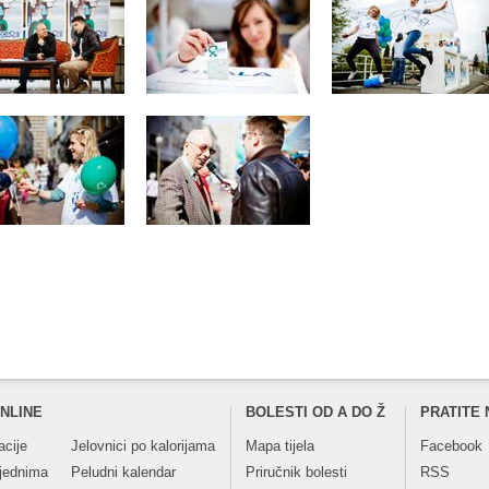
NLINE
BOLESTI OD A DO Ž
PRATITE 
acije
Jelovnici po kalorijama
Mapa tijela
Facebook
tjednima
Peludni kalendar
Priručnik bolesti
RSS