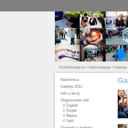
PLIVAzdravlje.hr
>
Volim hodanje
>
Galerija
Gal
Naslovnica
Galerija 2012
Info o akciji
Organizirane rute
// Zagreb
// Osijek
// Rijeka
// Split
Općenito o hodanju