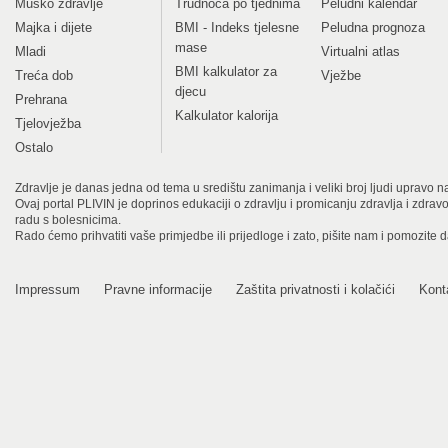
Muško zdravlje
Trudnoća po tjednima
Peludni kalendar
Majka i dijete
BMI - Indeks tjelesne
Peludna prognoza
mase
Mladi
Virtualni atlas
BMI kalkulator za
Treća dob
Vježbe
djecu
Prehrana
Kalkulator kalorija
Tjelovježba
Ostalo
Zdravlje je danas jedna od tema u središtu zanimanja i veliki broj ljudi upravo na
Ovaj portal PLIVIN je doprinos edukaciji o zdravlju i promicanju zdravlja i zdra
radu s bolesnicima.
Rado ćemo prihvatiti vaše primjedbe ili prijedloge i zato, pišite nam i pomozite 
Impressum
Pravne informacije
Zaštita privatnosti i kolačići
Kont