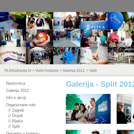
PLIVAzdravlje.hr
>
Volim hodanje
>
Galerija 2012.
>
Split
Galerija - Split 201
Naslovnica
Galerija 2012
Info o akciji
Organizirane rute
// Zagreb
// Osijek
// Rijeka
// Split
Općenito o hodanju