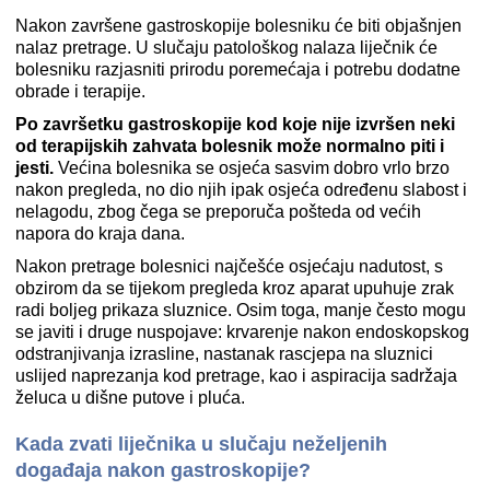
Nakon završene gastroskopije bolesniku će biti objašnjen
nalaz pretrage. U slučaju patološkog nalaza liječnik će
bolesniku razjasniti prirodu poremećaja i potrebu dodatne
obrade i terapije.
Po završetku gastroskopije kod koje nije izvršen neki
od terapijskih zahvata bolesnik može normalno piti i
jesti.
Većina bolesnika se osjeća sasvim dobro vrlo brzo
nakon pregleda, no dio njih ipak osjeća određenu slabost i
nelagodu, zbog čega se preporuča pošteda od većih
napora do kraja dana.
Nakon pretrage bolesnici najčešće osjećaju nadutost, s
obzirom da se tijekom pregleda kroz aparat upuhuje zrak
radi boljeg prikaza sluznice. Osim toga, manje često mogu
se javiti i druge nuspojave: krvarenje nakon endoskopskog
odstranjivanja izrasline, nastanak rascjepa na sluznici
uslijed naprezanja kod pretrage, kao i aspiracija sadržaja
želuca u dišne putove i pluća.
Kada zvati liječnika u slučaju neželjenih
događaja nakon gastroskopije?