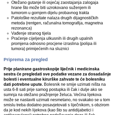
Otežano gutanje ili osjećaj zaostajanja zalogaja
hrane što može biti uzrokovano suženjem ili
tumorom u gornjem dijelu probavnog trakta
Patološke rezultate nalaza drugih dijagnostičkih
metoda (rentgen, računalna tomografija, magnetna
rezonanca)
Vađenje stranog tijela
Praćenje cijeljenja ulkusnih ili drugih upalnih
promjena odnosno procjene izraslina (polipa ili
tumora) primijećenih na sluznici
Priprema za pregled
Prije planirane gastroskopije liječnik i medicinska
sestra će pregledati sve podatke vezane za dosadašnje
bolesti i eventualne kirurške zahvate te će bolesniku
dati potrebne upute.
Bolesnik ne smije uzimati ništa na
usta 6-8 sati prije samog postupka ili čak i dulje ako se
sumnja na otežano pražnjenje želuca. Većina lijekova
može se nastaviti uzimati nesmetano, no svakako se u tom
smislu treba dodatno posavjetovati s liječnikom, s obzirom
da je kod nekih lijekova (kao što su antidijabetici i