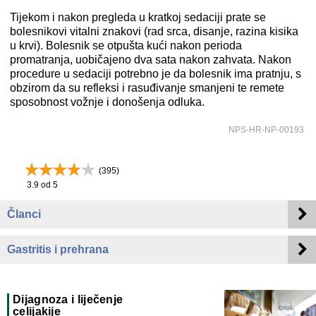
Tijekom i nakon pregleda u kratkoj sedaciji prate se
bolesnikovi vitalni znakovi (rad srca, disanje, razina kisika
u krvi). Bolesnik se otpušta kući nakon perioda
promatranja, uobičajeno dva sata nakon zahvata. Nakon
procedure u sedaciji potrebno je da bolesnik ima pratnju, s
obzirom da su refleksi i rasuđivanje smanjeni te remete
sposobnost vožnje i donošenja odluka.
NPS-HR-NP-00193
(
395
)
3.9
od 5
Članci
Gastritis i prehrana
Dijagnoza i liječenje
celijakije