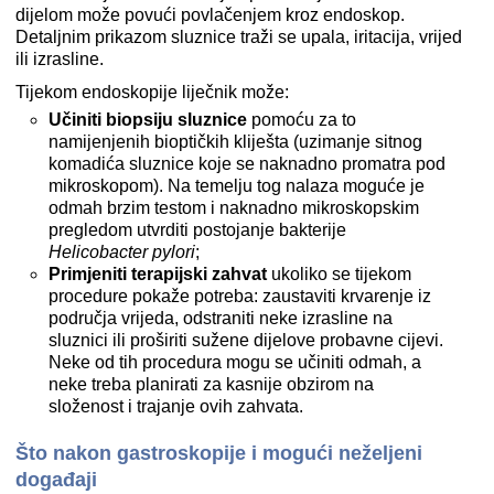
dijelom može povući povlačenjem kroz endoskop.
Detaljnim prikazom sluznice traži se upala, iritacija, vrijed
ili izrasline.
Tijekom endoskopije liječnik može:
Učiniti biopsiju sluznice
pomoću za to
namijenjenih bioptičkih kliješta (uzimanje sitnog
komadića sluznice koje se naknadno promatra pod
mikroskopom). Na temelju tog nalaza moguće je
odmah brzim testom i naknadno mikroskopskim
pregledom utvrditi postojanje bakterije
Helicobacter pylori
;
Primjeniti terapijski zahvat
ukoliko se tijekom
procedure pokaže potreba: zaustaviti krvarenje iz
područja vrijeda, odstraniti neke izrasline na
sluznici ili proširiti sužene dijelove probavne cijevi.
Neke od tih procedura mogu se učiniti odmah, a
neke treba planirati za kasnije obzirom na
složenost i trajanje ovih zahvata.
Što nakon gastroskopije i mogući neželjeni
događaji