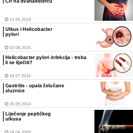
Čir na dvanaestercu
14.05.2019.
Ulkus i Helicobacter
pylori
03.08.2016.
Helicobacter pylori infekcija - treba
li se liječiti?
18.07.2016.
Gastritis - upala želučane
sluznice
25.09.2014.
Liječenje peptičkog
ulkusa
24.04.2009.