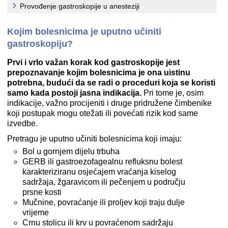
Provođenje gastroskopije u anesteziji
Kojim bolesnicima je uputno učiniti
gastroskopiju?
Prvi i vrlo važan korak kod gastroskopije jest
prepoznavanje kojim bolesnicima je ona uistinu
potrebna, budući da se radi o proceduri koja se koristi
samo kada postoji jasna indikacija.
Pri tome je, osim
indikacije, važno procijeniti i druge pridružene čimbenike
koji postupak mogu otežati ili povećati rizik kod same
izvedbe.
Pretragu je uputno učiniti bolesnicima koji imaju:
Bol u gornjem dijelu trbuha
GERB ili gastroezofagealnu refluksnu bolest
karakteriziranu osjećajem vraćanja kiselog
sadržaja, žgaravicom ili pečenjem u području
prsne kosti
Mučnine, povraćanje ili proljev koji traju dulje
vrijeme
Crnu stolicu ili krv u povraćenom sadržaju