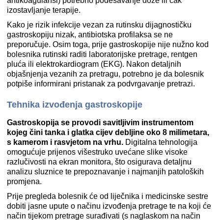
antikoagulansi) potrebno podešavanje doze ili čak
izostavljanje terapije.
Kako je rizik infekcije vezan za rutinsku dijagnostičku
gastroskopiju nizak, antibiotska profilaksa se ne
preporučuje. Osim toga, prije gastroskopije nije nužno kod
bolesnika rutinski raditi laboratorijske pretrage, rentgen
pluća ili elektrokardiogram (EKG). Nakon detaljnih
objašnjenja vezanih za pretragu, potrebno je da bolesnik
potpiše informirani pristanak za podvrgavanje pretrazi.
Tehnika izvođenja gastroskopije
Gastroskopija se provodi savitljivim instrumentom
kojeg čini tanka i glatka cijev debljine oko 8 milimetara,
s kamerom i rasvjetom na vrhu.
Digitalna tehnologija
omogućuje prijenos višestruko uvećane slike visoke
razlučivosti na ekran monitora, što osigurava detaljnu
analizu sluznice te prepoznavanje i najmanjih patoloških
promjena.
Prije pregleda bolesnik će od liječnika i medicinske sestre
dobiti jasne upute o načinu izvođenja pretrage te na koji će
način tijekom pretrage surađivati (s naglaskom na način