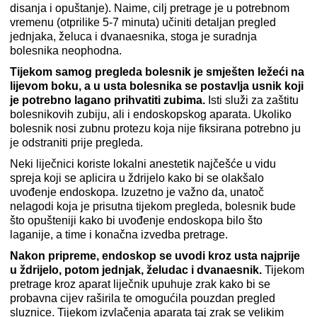
disanja i opuštanje). Naime, cilj pretrage je u potrebnom
vremenu (otprilike 5-7 minuta) učiniti detaljan pregled
jednjaka, želuca i dvanaesnika, stoga je suradnja
bolesnika neophodna.
Tijekom samog pregleda bolesnik je smješten ležeći na
lijevom boku, a u usta bolesnika se postavlja usnik koji
je potrebno lagano prihvatiti zubima.
Isti služi za zaštitu
bolesnikovih zubiju, ali i endoskopskog aparata. Ukoliko
bolesnik nosi zubnu protezu koja nije fiksirana potrebno ju
je odstraniti prije pregleda.
Neki liječnici koriste lokalni anestetik najčešće u vidu
spreja koji se aplicira u ždrijelo kako bi se olakšalo
uvođenje endoskopa. Izuzetno je važno da, unatoč
nelagodi koja je prisutna tijekom pregleda, bolesnik bude
što opušteniji kako bi uvođenje endoskopa bilo što
laganije, a time i konačna izvedba pretrage.
Nakon pripreme, endoskop se uvodi kroz usta najprije
u ždrijelo, potom jednjak, želudac i dvanaesnik.
Tijekom
pretrage kroz aparat liječnik upuhuje zrak kako bi se
probavna cijev raširila te omogućila pouzdan pregled
sluznice. Tijekom izvlačenja aparata taj zrak se velikim