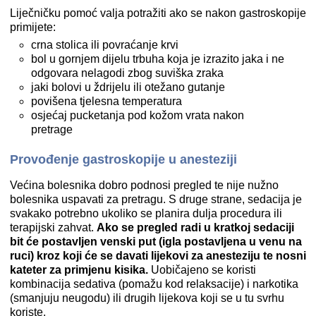
Liječničku pomoć valja potražiti ako se nakon gastroskopije
primijete:
crna stolica ili povraćanje krvi
bol u gornjem dijelu trbuha koja je izrazito jaka i ne
odgovara nelagodi zbog suviška zraka
jaki bolovi u ždrijelu ili otežano gutanje
povišena tjelesna temperatura
osjećaj pucketanja pod kožom vrata nakon
pretrage
Provođenje gastroskopije u anesteziji
Većina bolesnika dobro podnosi pregled te nije nužno
bolesnika uspavati za pretragu. S druge strane, sedacija je
svakako potrebno ukoliko se planira dulja procedura ili
terapijski zahvat.
Ako se pregled radi u kratkoj sedaciji
bit će postavljen venski put (igla postavljena u venu na
ruci) kroz koji će se davati lijekovi za anesteziju te nosni
kateter za primjenu kisika.
Uobičajeno se koristi
kombinacija sedativa (pomažu kod relaksacije) i narkotika
(smanjuju neugodu) ili drugih lijekova koji se u tu svrhu
koriste.