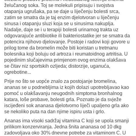
želučanog soka. Toj se molekuli pripisuju i svojstva
otapanja ugrušaka, pa se daje u liječenju bolesti srca,
zatim se smatra da je taj enzim djelotvoran u liječenju
sinusa i otapanju sluzi koja se u sinusima nakuplja.
Nadalje, daje se i u terapiji bolesti urinarnog trakta uz
odgovarajuće antibiotike ili bakteriostatike jer se smatra da
potencira njihovo djelovanje. Postoje i radovi koji govore u
prilog tome da bromelin može biti koristan u tretmanu
bolesnika koji boluju od artroza i reumatoidnog artritisa. U
pojedinim slučajevima primjenom ovog enzima olakšava
se čitav niz sportskih ozljeda; distorzije, uganuća,
ogrebotine...
Prije no što se uopće znalo za postojanje bromelina,
ananas se u podnebljima iz kojih dolazi upotrebljavao kao
pomoć u olakšavanju neugodnih simptoma bronhalnog
katara, loše probave, bolesti grla. Poznato je da svježe
iscijeđeni sok ananasa djelotvorno liječi upaljeno grla ako
se nekoliko puta na dan njime ispiru usta i grlo.
Ananas ima visoki sadržaj vitamina C koji se upola smanji
prilikom konzerviranja. Jedna šnita ananasa od 10 dkg
zadovoljava oko 30% dnevne potrebe za vitaminom C. U