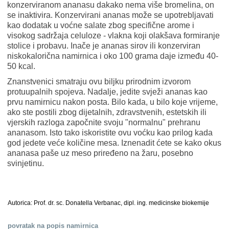
konzerviranom ananasu dakako nema više bromelina, on
se inaktivira. Konzervirani ananas može se upotrebljavati
kao dodatak u voćne salate zbog specifične arome i
visokog sadržaja celuloze - vlakna koji olakšava formiranje
stolice i probavu. Inače je ananas sirov ili konzerviran
niskokalorična namirnica i oko 100 grama daje između 40-
50 kcal.
Znanstvenici smatraju ovu biljku prirodnim izvorom
protuupalnih spojeva. Nadalje, jedite svježi ananas kao
prvu namirnicu nakon posta. Bilo kada, u bilo koje vrijeme,
ako ste postili zbog dijetalnih, zdravstvenih, estetskih ili
vjerskih razloga započnite svoju "normalnu" prehranu
ananasom. Isto tako iskoristite ovu voćku kao prilog kada
god jedete veće količine mesa. Iznenadit ćete se kako okus
ananasa paše uz meso priređeno na žaru, posebno
svinjetinu.
Autorica: Prof. dr. sc. Donatella Verbanac, dipl. ing. medicinske biokemije
povratak na popis namirnica