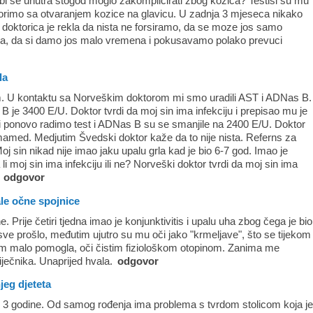
i bi se unutra stogod moglo zakomplicirati zbog kozica? Testisi su mu
borimo sa otvaranjem kozice na glavicu. U zadnja 3 mjeseca nikako
a doktorica je rekla da nista ne forsiramo, da se moze jos samo
irurga, da si damo jos malo vremena i pokusavamo polako prevuci
la
am. U kontaktu sa Norveškim doktorom mi smo uradili AST i ADNas B.
 B je 3400 E/U. Doktor tvrdi da moj sin ima infekciju i prepisao mu je
 ponovo radimo test i ADNas B su se smanjile na 2400 E/U. Doktor
amed. Medjutim Švedski doktor kaže da to nije nista. Referns za
 sin nikad nije imao jaku upalu grla kad je bio 6-7 god. Imao je
i moj sin ima infekciju ili ne? Norveški doktor tvrdi da moj sin ima
.
odgovor
le očne spojnice
. Prije četiri tjedna imao je konjunktivitis i upalu uha zbog čega je bio
je sve prošlo, međutim ujutro su mu oči jako "krmeljave", što se tijekom
m malo pomogla, oči čistim fiziološkom otopinom. Zanima me
liječnika. Unaprijed hvala.
odgovor
jeg djeteta
ti 3 godine. Od samog rođenja ima problema s tvrdom stolicom koja j