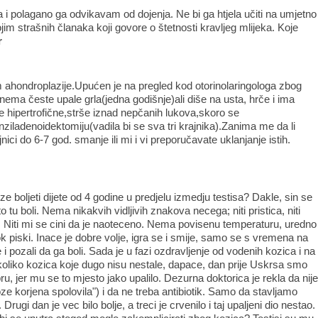
i polagano ga odvikavam od dojenja. Ne bi ga htjela učiti na umjetno
jim strašnih članaka koji govore o štetnosti kravljeg mlijeka. Koje
r
m ahondroplazije.Upućen je na pregled kod otorinolaringologa zbog
:nema česte upale grla(jedna godišnje)ali diše na usta, hrče i ima
e hipertrofične,strše iznad nepčanih lukova,skoro se
ziladenoidektomiju(vadila bi se sva tri krajnika).Zanima me da li
ici do 6-7 god. smanje ili mi i vi preporučavate uklanjanje istih.
e boljeti dijete od 4 godine u predjelu izmedju testisa? Dakle, sin se
 tu boli. Nema nikakvih vidljivih znakova necega; niti pristica, niti
. Niti mi se cini da je naoteceno. Nema povisenu temperaturu, uredno
k piski. Inace je dobre volje, igra se i smije, samo se s vremena na
 pozali da ga boli. Sada je u fazi ozdravljenje od vodenih kozica i na
koliko kozica koje dugo nisu nestale, dapace, dan prije Uskrsa smo
Rebru, jer mu se to mjesto jako upalilo. Dezurna doktorica je rekla da nij
ze korjena spolovila") i da ne treba antibiotik. Samo da stavljamo
Drugi dan je vec bilo bolje, a treci je crvenilo i taj upaljeni dio nestao.