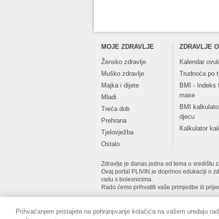
MOJE ZDRAVLJE
ZDRAVLJE O
Žensko zdravlje
Kalendar ovul
Muško zdravlje
Trudnoća po 
Majka i dijete
BMI - Indeks 
mase
Mladi
BMI kalkulato
Treća dob
djecu
Prehrana
Kalkulator kal
Tjelovježba
Ostalo
Zdravlje je danas jedna od tema u središtu zan
Ovaj portal PLIVIN je doprinos edukaciji o z
radu s bolesnicima.
Rado ćemo prihvatiti vaše primjedbe ili prije
Prihvaćanjem pristajete na pohranjivanje kolačića na vašem uređaju radi
Impressum
Pravne informacije
Zaš