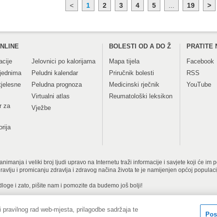
<
1
2
3
4
5
...
19
>
NLINE
BOLESTI OD A DO Ž
PRATITE 
acije
Jelovnici po kalorijama
Mapa tijela
Facebook
tjednima
Peludni kalendar
Priručnik bolesti
RSS
tjelesne
Peludna prognoza
Medicinski rječnik
YouTube
Virtualni atlas
Reumatološki leksikon
r za
Vježbe
orija
imanja i veliki broj ljudi upravo na Internetu traži informacije i savjete koji će im
dravlju i promicanju zdravlja i zdravog načina života te je namijenjen općoj populac
dloge i zato, pišite nam i pomozite da budemo još bolji!
 pravilnog rad web-mjesta, prilagodbe sadržaja te
Copyright © 2001-
tita privatnosti i kolačići
Kontakt obrazac
Pos