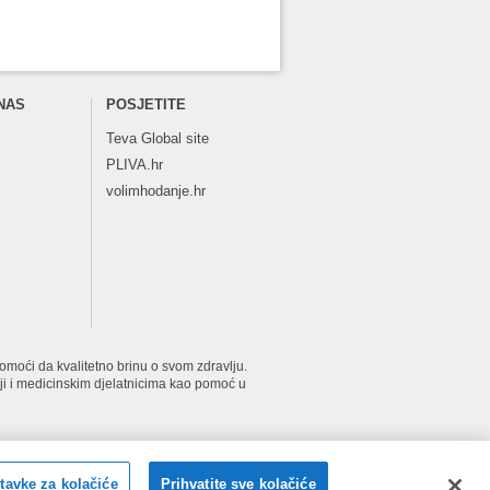
NAS
POSJETITE
Teva
Global site
PLIVA.hr
volimhodanje.hr
 pomoći da kvalitetno brinu o svom zdravlju.
iji i medicinskim djelatnicima kao pomoć u
2026 PLIVAzdravlje. Sva prava pridržana.
tavke za kolačiće
Prihvatite sve kolačiće