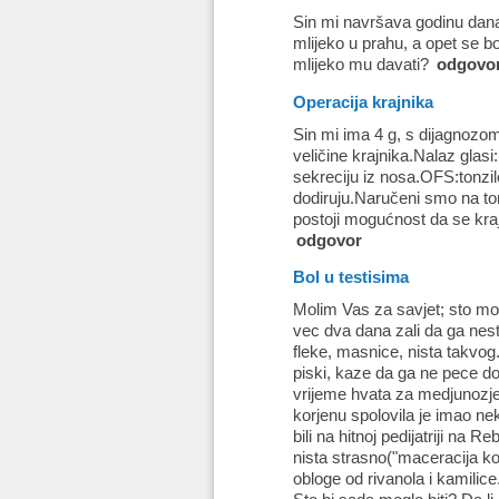
Sin mi navršava godinu dana 
mlijeko u prahu, a opet se bo
mlijeko mu davati?
odgovo
Operacija krajnika
Sin mi ima 4 g, s dijagnozo
veličine krajnika.Nalaz glasi
sekreciju iz nosa.OFS:tonzil
dodiruju.Naručeni smo na ton
postoji mogućnost da se krajn
odgovor
Bol u testisima
Molim Vas za savjet; sto moz
vec dva dana zali da ga nesto
fleke, masnice, nista takvog
piski, kaze da ga ne pece do
vrijeme hvata za medjunozje i
korjenu spolovila je imao ne
bili na hitnoj pedijatriji na 
nista strasno("maceracija ko
obloge od rivanola i kamilice. 