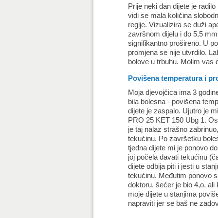
Prije neki dan dijete je rad
vidi se mala količina slobodn
regije. Vizualizira se duži 
završnom dijelu i do 5,5 mm 
signifikantno prošireno. U p
promjena se nije utvrdilo. L
bolove u trbuhu. Molim vas d
Povišena temperatura i p
Moja djevojčica ima 3 godine 
bila bolesna - povišena tempe
dijete je zaspalo. Ujutro je m
PRO 25 KET 150 Ubg 1. Ostal
je taj nalaz strašno zabrinuo,
tekućinu. Po završetku bolest
tjedna dijete mi je ponovo d
joj počela davati tekućinu (
dijete odbija piti i jesti u s
tekućinu. Međutim ponovo se 
doktoru, šećer je bio 4,o, ali
moje dijete u stanjima poviše
napraviti jer se baš ne zad