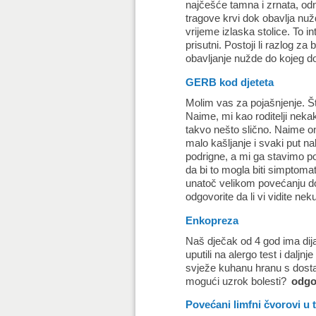
najčešće tamna i zrnata, odn
tragove krvi dok obavlja nužd
vrijeme izlaska stolice. To int
prisutni. Postoji li razlog 
obavljanje nužde do kojeg do
GERB kod djeteta
Molim vas za pojašnjenje. Št
Naime, mi kao roditelji neka
takvo nešto slično. Naime on
malo kašljanje i svaki put 
podrigne, a mi ga stavimo pon
da bi to mogla biti simptomats
unatoč velikom povećanju do
odgovorite da li vi vidite 
Enkopreza
Naš dječak od 4 god ima dij
uputili na alergo test i daljn
svježe kuhanu hranu s dosta
mogući uzrok bolesti?
odgo
Povećani limfni čvorovi u 