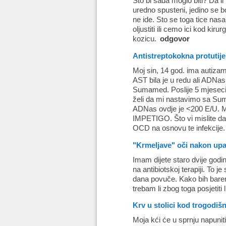
Sto bi sada moglo biti? Da l
uredno spusteni, jedino se 
ne ide. Sto se toga tice nas
oljustiti ili cemo ici kod k
kozicu.
odgovor
Antistreptokokna protutije
Moj sin, 14 god. ima autiz
AST bila je u redu ali ADNas
Sumamed. Poslije 5 mjeseci
želi da mi nastavimo sa Sum
ADNas ovdje je <200 E/U. Moj
IMPETIGO. Što vi mislite da l
OCD na osnovu te infekcije
"Krmeljave" oči nakon upa
Imam dijete staro dvije godine
na antibiotskoj terapiji. To 
dana povuče. Kako bih bare
trebam li zbog toga posjetiti 
Krv u stolici kod trogodišn
Moja kći će u sprnju napuni