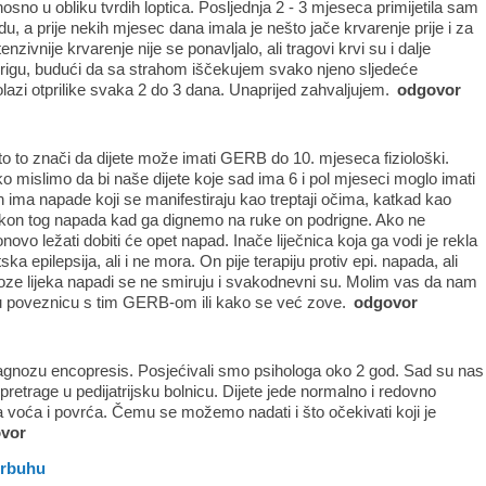
osno u obliku tvrdih loptica. Posljednja 2 - 3 mjeseca primijetila sam
u, a prije nekih mjesec dana imala je nešto jače krvarenje prije i za
enzivnije krvarenje nije se ponavljalo, ali tragovi krvi su i dalje
za brigu, budući da sa strahom iščekujem svako njeno sljedeće
lazi otprilike svaka 2 do 3 dana. Unaprijed zahvaljujem.
odgovor
o to znači da dijete može imati GERB do 10. mjeseca fiziološki.
ko mislimo da bi naše dijete koje sad ima 6 i pol mjeseci moglo imati
 ima napade koji se manifestiraju kao treptaji očima, katkad kao
nakon tog napada kad ga dignemo na ruke on podrigne. Ako ne
ovo ležati dobiti će opet napad. Inače liječnica koja ga vodi je rekla
ka epilepsija, ali i ne mora. On pije terapiju protiv epi. napada, ali
ze lijeka napadi se ne smiruju i svakodnevni su. Molim vas da nam
neku poveznicu s tim GERB-om ili kako se već zove.
odgovor
agnozu encopresis. Posjećivali smo psihologa oko 2 god. Sad su nas
je pretrage u pedijatrijsku bolnicu. Dijete jede normalno i redovno
 voća i povrća. Čemu se možemo nadati i što očekivati koji je
vor
trbuhu