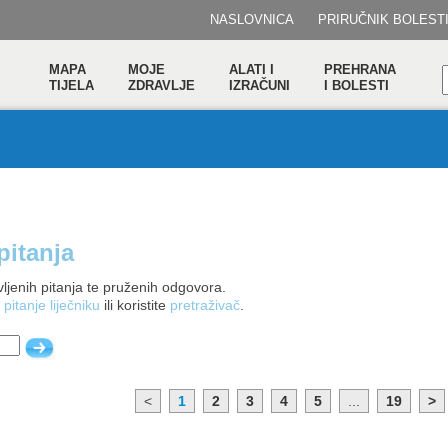
NASLOVNICA
PRIRUČNIK BOLEST
MAPA
MOJE
ALATI I
PREHRANA
TIJELA
ZDRAVLJE
IZRAČUNI
I BOLESTI
pitanja
ljenih pitanja te pruženih odgovora.
 pitanje liječniku
ili koristite
pretraživač
.
<
1
2
3
4
5
...
19
>