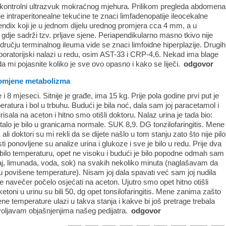
ilo kontrolni ultrazvuk mokraćnog mjehura. Prilikom pregleda abdomena
e intraperitonealne tekućine te znaci limfadenopatije ileocekalne
apendix koji je u jednom dijelu urednog promjera cca 4 mm, a u
gdje sadrži tzv. prljave sjene. Periapendikularno masno tkivo nije
odručju terminalnog ileuma vide se znaci limfoidne hiperplazije. Drugih
aboratorijski nalazi u redu, osim AST-33 i CRP-4,6. Nekad ima blage
a mi pojasnite koliko je sve ovo opasno i kako se liječi.
odgovor
romjene metabolizma
i 8 mjeseci. Sitnije je građe, ima 15 kg. Prije pola godine prvi put je
ratura i bol u trbuhu. Budući je bila noć, dala sam joj paracetamol i
irisala na aceton i hitno smo otišli doktoru. Nalaz urina je tada bio:
o je bilo u granicama normale. SUK 8,9. DG tonzilofaringitis. Mene
 ali doktori su mi rekli da se dijete našlo u tom stanju zato što nije pilo
i ponovljene su analize urina i glukoze i sve je bilo u redu. Prije dva
obilo temperaturu, opet ne visoku i budući je bilo popodne odmah sam
čaj, limunada, voda, sok) na svakih nekoliko minuta (naglašavam da
tanju povišene temperature). Nisam joj dala spavati već sam joj nudila
navečer počelo osjećati na aceton. Ujutro smo opet hitno otišli
 ketoni u urinu su bili 50, dg opet tonsilofaringitis. Mene zanima zašto
ne temperature ulazi u takva stanja i kakve bi još pretrage trebala
ovoljavam objašnjenjima našeg pedijatra.
odgovor