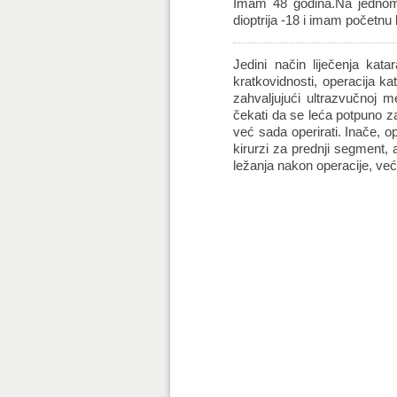
Imam 48 godina.Na jednom 
dioptrija -18 i imam početnu 
Jedini način liječenja kat
kratkovidnosti, operacija k
zahvaljujući ultrazvučnoj m
čekati da se leća potpuno z
već sada operirati. Inače, o
kirurzi za prednji segment, 
ležanja nakon operacije, već