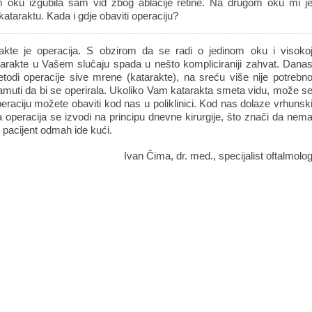
oku izgubila sam vid zbog ablacije retine. Na drugom oku mi j
kataraktu. Kada i gdje obaviti operaciju?
arakte je operacija. S obzirom da se radi o jedinom oku i visoko
atarakte u Vašem slučaju spada u nešto kompliciraniji zahvat. Dana
etodi operacije sive mrene (katarakte), na sreću više nije potrebn
amuti da bi se operirala. Ukoliko Vam katarakta smeta vidu, može s
peraciju možete obaviti kod nas u poliklinici. Kod nas dolaze vrhunsk
a operacija se izvodi na principu dnevne kirurgije, što znači da nem
 pacijent odmah ide kući.
Ivan Čima, dr. med., specijalist oftalmolo