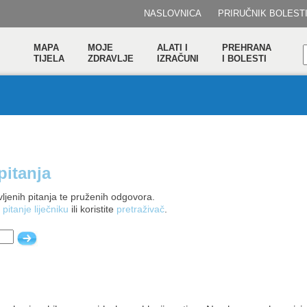
NASLOVNICA
PRIRUČNIK BOLEST
MAPA
MOJE
ALATI I
PREHRANA
TIJELA
ZDRAVLJE
IZRAČUNI
I BOLESTI
pitanja
ljenih pitanja te pruženih odgovora.
 pitanje liječniku
ili koristite
pretraživač
.