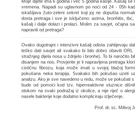
Moje dijete ima 6 godina i već 5 godina kašlje. Kašalj se
vremena. Napadi su uglavnom po noći od 24 - 05h kada
iskašljava žuto-zeleni sekret koji joj ne dopušta normaln
dosta pretraga i sve je isključeno: astma, bronhitis, tbc, 
kašalj i dalje dolazi i prolazi. Molim za savjet, očajna 
napraviti od pretraga?
Ovako dugotrajni i intenzivni kašalj odista zahtijevaju da
teško dati savjet ali svakako bi bilo dobro obaviti ORL pr
stražnjeg dijela nosa u ždrijelo i bronhe). To bi naročito 
disanjem na nos. Provjerite je li napravljena pretraga klorid
cističnu fibrozu, koja može imati u svojoj blažoj formi
pokušana neka terapija. Svakako bih pokušao uzeti uzor
analizu. Ako je sve navedeno u redu, može se pokušati s
bude od pomoći kod tzv. hiperreaktivne sluznice dišn
otokom na svaki podražaj iz okolice, a nije riječ o alergi
nasele bakterije koje dodatno kompliciraju izlječenje.
Prof. dr. sc. Milivoj 