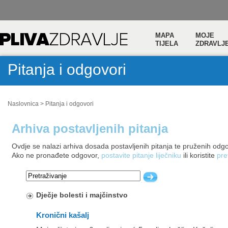
MAPA
MOJE
TIJELA
ZDRAVLJ
Pitanja i odgovori
Naslovnica
>
Pitanja i odgovori
Arhiva postavljenih pitanja
Ovdje se nalazi arhiva dosada postavljenih pitanja te pruženih odg
Ako ne pronađete odgovor,
postavite pitanje liječniku
ili koristite
pre
Dječje bolesti i majčinstvo
Kronični kašalj