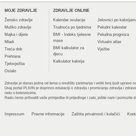
MOJE ZDRAVLJE
ZDRAVLJE ONLINE
Žensko zdravlje
Kalendar ovulacije
Jelovnici po kalorijam
Muško zdravlje
Trudnoća po tjednima
Peludni kalendar
Majka i dijete
BMI - Indeks tjelesne
Peludna prognoza
mase
Mladi
Virtualni atlas
BMI kalkulator za
Treća dob
Vježbe
djecu
Prehrana
Kalkulator kalorija
Tjelovježba
Ostalo
Zdravlje je danas jedna od tema u središtu zanimanja i veliki broj ljudi upravo na
Ovaj portal PLIVIN je doprinos edukaciji o zdravlju i promicanju zdravlja i zdra
radu s bolesnicima.
Rado ćemo prihvatiti vaše primjedbe ili prijedloge i zato, pišite nam i pomozite 
Impressum
Pravne informacije
Zaštita privatnosti i kolačići
Kont