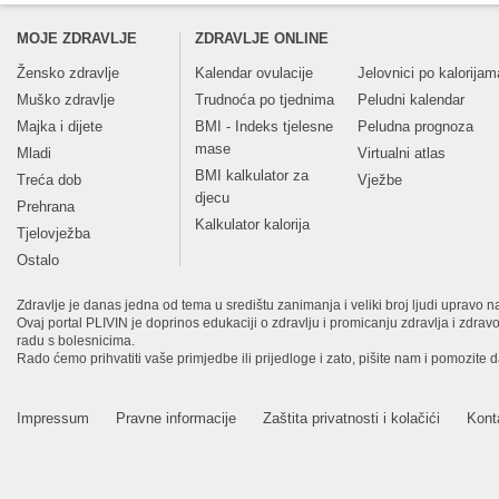
MOJE ZDRAVLJE
ZDRAVLJE ONLINE
Žensko zdravlje
Kalendar ovulacije
Jelovnici po kalorijam
Muško zdravlje
Trudnoća po tjednima
Peludni kalendar
Majka i dijete
BMI - Indeks tjelesne
Peludna prognoza
mase
Mladi
Virtualni atlas
BMI kalkulator za
Treća dob
Vježbe
djecu
Prehrana
Kalkulator kalorija
Tjelovježba
Ostalo
Zdravlje je danas jedna od tema u središtu zanimanja i veliki broj ljudi upravo na
Ovaj portal PLIVIN je doprinos edukaciji o zdravlju i promicanju zdravlja i zdra
radu s bolesnicima.
Rado ćemo prihvatiti vaše primjedbe ili prijedloge i zato, pišite nam i pomozite 
Impressum
Pravne informacije
Zaštita privatnosti i kolačići
Kont