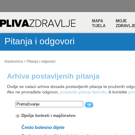
MAPA
MOJE
TIJELA
ZDRAVLJ
Pitanja i odgovori
Naslovnica
>
Pitanja i odgovori
Arhiva postavljenih pitanja
Ovdje se nalazi arhiva dosada postavljenih pitanja te pruženih odg
Ako ne pronađete odgovor,
postavite pitanje liječniku
ili koristite
pre
Dječje bolesti i majčinstvo
Često bolesno dijete