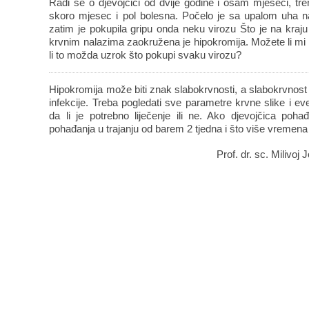
Radi se o djevojčici od dvije godine i osam mjeseci, tre
skoro mjesec i pol bolesna. Počelo je sa upalom uha nak
zatim je pokupila gripu onda neku virozu Što je na kraj
krvnim nalazima zaokružena je hipokromija. Možete li mi ob
li to možda uzrok što pokupi svaku virozu?
Hipokromija može biti znak slabokrvnosti, a slabokrvnost 
infekcije. Treba pogledati sve parametre krvne slike i eve
da li je potrebno liječenje ili ne. Ako djevojčica poh
pohađanja u trajanju od barem 2 tjedna i što više vremena 
Prof. dr. sc. Milivoj 