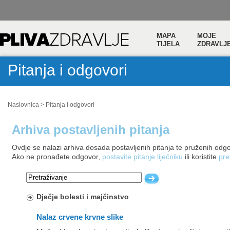
MAPA
MOJE
TIJELA
ZDRAVLJ
Pitanja i odgovori
Naslovnica
>
Pitanja i odgovori
Arhiva postavljenih pitanja
Ovdje se nalazi arhiva dosada postavljenih pitanja te pruženih odg
Ako ne pronađete odgovor,
postavite pitanje liječniku
ili koristite
pre
Dječje bolesti i majčinstvo
Nalaz crvene krvne slike