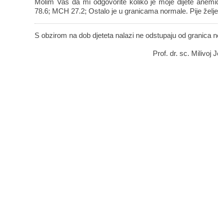
Molim Vas da mi odgovorite koliko je moje dijete ane
78.6; MCH 27.2; Ostalo je u granicama normale. Pije želj
S obzirom na dob djeteta nalazi ne odstupaju od granica 
Prof. dr. sc. Milivoj 