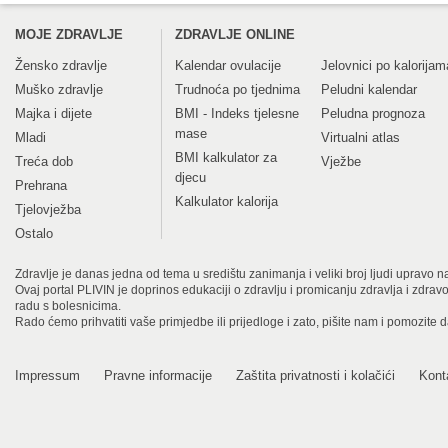
MOJE ZDRAVLJE
ZDRAVLJE ONLINE
Žensko zdravlje
Kalendar ovulacije
Jelovnici po kalorijam
Muško zdravlje
Trudnoća po tjednima
Peludni kalendar
Majka i dijete
BMI - Indeks tjelesne
Peludna prognoza
mase
Mladi
Virtualni atlas
BMI kalkulator za
Treća dob
Vježbe
djecu
Prehrana
Kalkulator kalorija
Tjelovježba
Ostalo
Zdravlje je danas jedna od tema u središtu zanimanja i veliki broj ljudi upravo na
Ovaj portal PLIVIN je doprinos edukaciji o zdravlju i promicanju zdravlja i zdra
radu s bolesnicima.
Rado ćemo prihvatiti vaše primjedbe ili prijedloge i zato, pišite nam i pomozite 
Impressum
Pravne informacije
Zaštita privatnosti i kolačići
Kont