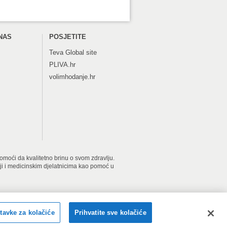
NAS
POSJETITE
Teva
Global site
PLIVA.hr
volimhodanje.hr
 pomoći da kvalitetno brinu o svom zdravlju.
iji i medicinskim djelatnicima kao pomoć u
2026 PLIVAzdravlje. Sva prava pridržana.
tavke za kolačiće
Prihvatite sve kolačiće