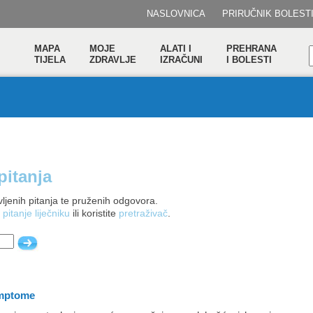
NASLOVNICA
PRIRUČNIK BOLEST
MAPA
MOJE
ALATI I
PREHRANA
TIJELA
ZDRAVLJE
IZRAČUNI
I BOLESTI
pitanja
ljenih pitanja te pruženih odgovora.
 pitanje liječniku
ili koristite
pretraživač
.
imptome