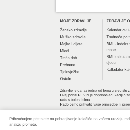
MOJE ZDRAVLJE
ZDRAVLJE O
Žensko zdravlje
Kalendar ovul
Muško zdravlje
Trudnoća po 
Majka i dijete
BMI - Indeks 
mase
Mladi
BMI kalkulato
Treća dob
djecu
Prehrana
Kalkulator kal
Tjelovježba
Ostalo
Zdravlje je danas jedna od tema u središtu zan
Ovaj portal PLIVIN je doprinos edukaciji o z
radu s bolesnicima.
Rado ćemo prihvatiti vaše primjedbe ili prije
Prihvaćanjem pristajete na pohranjivanje kolačića na vašem uređaju radi
Impressum
Pravne informacije
Zaš
analizu prometa.