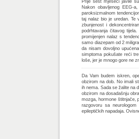
Prije šest mjeseci javile 
Nakon obavljenog EEG-a, n
paroksizmalnom tendencijom
taj nalaz bio je uredan. T
zbunjenost i dekoncentriran
podrhtavanja čitavog tijela
promijenjen nalaz s tendenc
samo diazepam od 2 miligra
da nisam dovoljno upućena
simptoma pokušate reći treb
loše, jer je mnogo gore ne 
Da Vam budem iskren, opet 
obzirom na dob. No imali st
ih nema. Sada se žalite na dek
obzirom na dosadašnju obradu,
mozga, hormone štitnjače, po
razgovoru sa neurologom is
epileptičkih napadaja. Ovisno