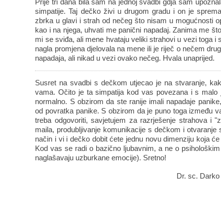
Prije tri dana bila sam na jednoj svadbi gdja sam upozna
simpatije. Taj dečko živi u drugom gradu i on je sprema
zbrka u glavi i strah od nečeg što nisam u mogućnosti opi
kao i na njega, uhvati me panični napadaj. Zanima me š
mi se sviđa, ali mene hvataju veliki strahovi u vezi toga i
nagla promjena djelovala na mene ili je riječ o nečem drug
napadaja, ali nikad u vezi ovako nečeg. Hvala unaprijed.
Susret na svadbi s dečkom utjecao je na stvaranje, kak
vama. Očito je ta simpatija kod vas povezana i s malo
normalno. S obzirom da ste ranije imali napadaje panike, 
od povratka panike. S obzirom da je puno toga između va
treba odgovoriti, savjetujem za razrješenje strahova i "
maila, produbljivanje komunikacije s dečkom i otvaranje s
način i vi i dečko dobit ćete jednu novu dimenziju koja će
Kod vas se radi o bazično ljubavnim, a ne o psihološki
naglašavaju uzburkane emocije). Sretno!
Dr. sc. Darko 