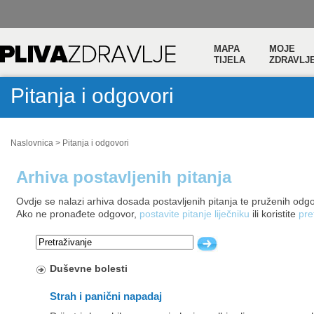
MAPA
MOJE
TIJELA
ZDRAVLJ
Pitanja i odgovori
Naslovnica
>
Pitanja i odgovori
Arhiva postavljenih pitanja
Ovdje se nalazi arhiva dosada postavljenih pitanja te pruženih odg
Ako ne pronađete odgovor,
postavite pitanje liječniku
ili koristite
pre
Duševne bolesti
Strah i panični napadaj