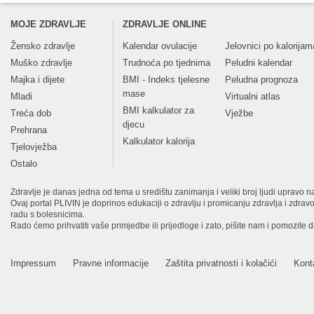
MOJE ZDRAVLJE
ZDRAVLJE ONLINE
Žensko zdravlje
Kalendar ovulacije
Jelovnici po kalorijam
Muško zdravlje
Trudnoća po tjednima
Peludni kalendar
Majka i dijete
BMI - Indeks tjelesne
Peludna prognoza
mase
Mladi
Virtualni atlas
BMI kalkulator za
Treća dob
Vježbe
djecu
Prehrana
Kalkulator kalorija
Tjelovježba
Ostalo
Zdravlje je danas jedna od tema u središtu zanimanja i veliki broj ljudi upravo na
Ovaj portal PLIVIN je doprinos edukaciji o zdravlju i promicanju zdravlja i zdra
radu s bolesnicima.
Rado ćemo prihvatiti vaše primjedbe ili prijedloge i zato, pišite nam i pomozite 
Impressum
Pravne informacije
Zaštita privatnosti i kolačići
Kont