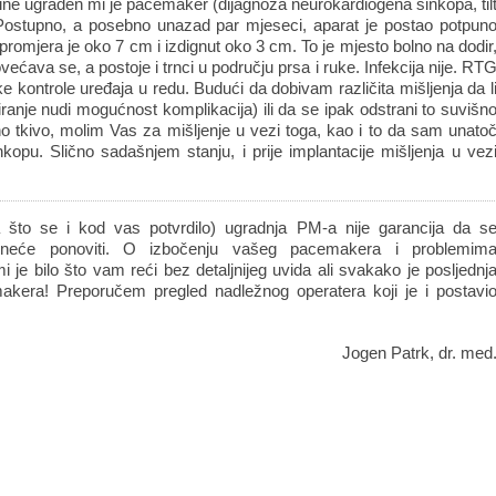
dine ugrađen mi je pacemaker (dijagnoza neurokardiogena sinkopa, til
. Postupno, a posebno unazad par mjeseci, aparat je postao potpun
 promjera je oko 7 cm i izdignut oko 3 cm. To je mjesto bolno na dodir
ećava se, a postoje i trnci u području prsa i ruke. Infekcija nije. RT
ke kontrole uređaja u redu. Budući da dobivam različita mišljenja da l
iranje nudi mogućnost komplikacija) ili da se ipak odstrani to suvišn
sno tkivo, molim Vas za mišljenje u vezi toga, kao i to da sam unato
nkopu. Slično sadašnjem stanju, i prije implantacije mišljenja u vez
što se i kod vas potvrdilo) ugradnja PM-a nije garancija da s
 neće ponoviti. O izbočenju vašeg pacemakera i problemim
 je bilo što vam reći bez detaljnijeg uvida ali svakako je posljednj
makera! Preporučem pregled nadležnog operatera koji je i postavi
Jogen Patrk, dr. med