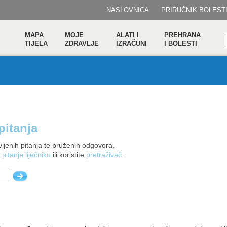
NASLOVNICA
PRIRUČNIK BOLEST
MAPA
MOJE
ALATI I
PREHRANA
TIJELA
ZDRAVLJE
IZRAČUNI
I BOLESTI
pitanja
ljenih pitanja te pruženih odgovora.
 pitanje liječniku
ili koristite
pretraživač
.