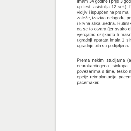
Imam 34 godine i prije 3 go
up test: asistolija 12 sek)
vidljiv i ispupčen na prsima,
zateže, izaziva nelagodu, pov
i krvna slika uredna. Rutins
da se to otvara (jer svako d
vjerojatno ožiljkasto ili ma
ugradnji aparata imala 1 si
ugradnje bila su podijeljena.
Prema nekim studijama (a 
neurokardiogena sinkopa
povezanima s time, teško mi
opcije reimplantacija pace
pacemaker.