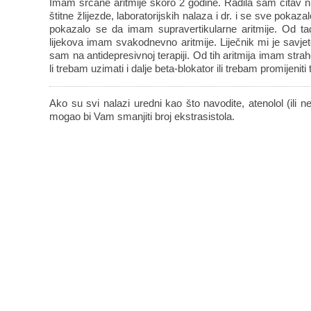
Imam srčane aritmije skoro 2 godine. Radila sam čitav n
štitne žlijezde, laboratorijskih nalaza i dr. i se sve pokaza
pokazalo se da imam supravertikularne aritmije. Od tada
lijekova imam svakodnevno aritmije. Liječnik mi je savjet
sam na antidepresivnoj terapiji. Od tih aritmija imam str
li trebam uzimati i dalje beta-blokator ili trebam promijeniti 
Ako su svi nalazi uredni kao što navodite, atenolol (ili ne
mogao bi Vam smanjiti broj ekstrasistola.