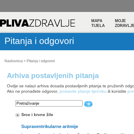
MAPA
MOJE
TIJELA
ZDRAVLJ
Pitanja i odgovori
Naslovnica
>
Pitanja i odgovori
Arhiva postavljenih pitanja
Ovdje se nalazi arhiva dosada postavljenih pitanja te pruženih odg
Ako ne pronađete odgovor,
postavite pitanje liječniku
ili koristite
pre
Srce i krvne žile
Supraventrikularne aritmije