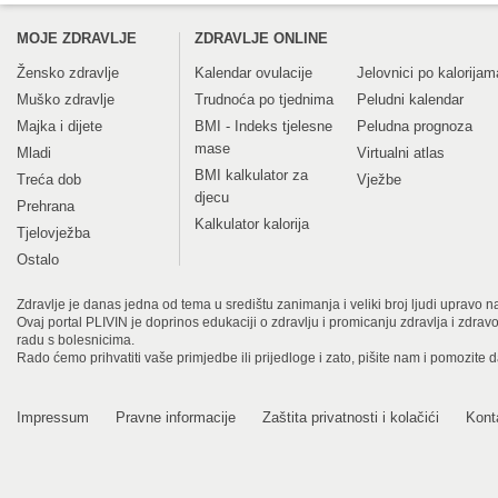
MOJE ZDRAVLJE
ZDRAVLJE ONLINE
Žensko zdravlje
Kalendar ovulacije
Jelovnici po kalorijam
Muško zdravlje
Trudnoća po tjednima
Peludni kalendar
Majka i dijete
BMI - Indeks tjelesne
Peludna prognoza
mase
Mladi
Virtualni atlas
BMI kalkulator za
Treća dob
Vježbe
djecu
Prehrana
Kalkulator kalorija
Tjelovježba
Ostalo
Zdravlje je danas jedna od tema u središtu zanimanja i veliki broj ljudi upravo na
Ovaj portal PLIVIN je doprinos edukaciji o zdravlju i promicanju zdravlja i zdra
radu s bolesnicima.
Rado ćemo prihvatiti vaše primjedbe ili prijedloge i zato, pišite nam i pomozite 
Impressum
Pravne informacije
Zaštita privatnosti i kolačići
Kont