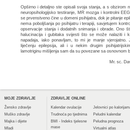
Opširno i detaljno ste opisali svoja stanja, a s obzirom 
neuropsihologijsko testiranje, MR mozga i kontrolni EEG
se prvenstveno čine u domeni psihijatra, dok je pitanje ep
nema poboljšanja po psihijatru i terapiji, savjetujem kontro
opservacije stanja i dodatnih snimanja i obrade. Ono š
halucinacija i gubitaka svijesti što se može nalaziti i k
napadaja, iako ponavljam, to mi je manje vjerojatno. J
liječenju epilepsija, ali i u nekim drugim psihijatrij
lamotriginu mišljenja sam da su povezane sa osnovnom bol
Mr. sc. Dav
MOJE ZDRAVLJE
ZDRAVLJE ONLINE
Žensko zdravlje
Kalendar ovulacije
Jelovnici po kalorijam
Muško zdravlje
Trudnoća po tjednima
Peludni kalendar
Majka i dijete
BMI - Indeks tjelesne
Peludna prognoza
mase
Mladi
Virtualni atlas