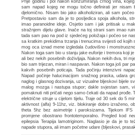
Prije godinu i pol nakon konzumiranja crnog vina, koje
sam napad kojeg ne mogu točno definirati jer nisam bi
djelomično. Nisam bio jako alkoholiziran, ali sam počeo o
Pretpostavio sam da je to posljedica spoja alkohola, s
imao paranoidne ideje. Osjetio sam i jak pritisak u mak
stražnjem dijelu glave. Inače na toj strani sam imao rui
tada sam pao na pod iz sjedećeg položaja i počeo se nasil
sa kratkim prekidima trzanja i trenucima svijesti od kojih 
mog oca iznad mene izgledala čudovišno i monstruozno.
Nakon toga sam bio u stanju jake euforije i tremora koji je 
ali bez nekih posebnih doživljaja. Nakon nekih dva, tri m
bio sam trijezan, miran i naspavan. Nakon toga još par padan
kakvih posebnih poticaja. Tada počinju intenzivni napa
Napad počinje halucinacijom snažnog praska, udara grom
naglog i glasnog dozivanja, uz vizualne bljeskovi bijele svj
malog mozga i nastupa stupor; dakle svjestan sam, v
pomaknuti niti pričati nego samo čekati da napad prođe. 
električne struje u cijelom tijelu. Traje od 30 sek do 5 
aktivnost (alfa) 9-11hz, viz. blokiranje dobro izraženo, o
theta 5hz bez asimetrije i paroksizama. Tijekom IFS
promjene obostrano frontotemporalno. Pregled kod neu
epilepsia Terapija lamotriginom. Naglasio je da je to
napade stupora, ali imam početne udare (bljeskovi, prasak