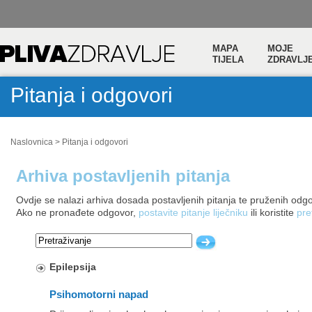
MAPA
MOJE
TIJELA
ZDRAVLJ
Pitanja i odgovori
Naslovnica
>
Pitanja i odgovori
Arhiva postavljenih pitanja
Ovdje se nalazi arhiva dosada postavljenih pitanja te pruženih odg
Ako ne pronađete odgovor,
postavite pitanje liječniku
ili koristite
pre
Epilepsija
Psihomotorni napad