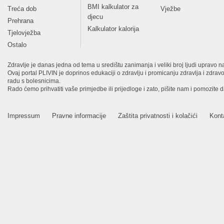
BMI kalkulator za
Treća dob
Vježbe
djecu
Prehrana
Kalkulator kalorija
Tjelovježba
Ostalo
Zdravlje je danas jedna od tema u središtu zanimanja i veliki broj ljudi upravo na
Ovaj portal PLIVIN je doprinos edukaciji o zdravlju i promicanju zdravlja i zdra
radu s bolesnicima.
Rado ćemo prihvatiti vaše primjedbe ili prijedloge i zato, pišite nam i pomozite 
Impressum
Pravne informacije
Zaštita privatnosti i kolačići
Kont