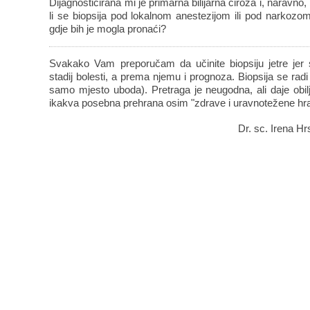
Dijagnosticirana mi je primarna bilijarna ciroza i, naravno,
li se biopsija pod lokalnom anestezijom ili pod narkozom,
gdje bih je mogla pronaći?
Svakako Vam preporučam da učinite biopsiju jetre jer
stadij bolesti, a prema njemu i prognoza. Biopsija se rad
samo mjesto uboda). Pretraga je neugodna, ali daje obil
ikakva posebna prehrana osim "zdrave i uravnotežene hr
Dr. sc. Irena Hr