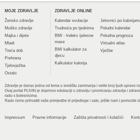
MOJE ZDRAVLJE
ZDRAVLJE ONLINE
Žensko zdravlje
Kalendar ovulacije
Jelovnici po kalorijam
Muško zdravlje
Trudnoća po tjednima
Peludni kalendar
Majka i dijete
BMI - Indeks tjelesne
Peludna prognoza
mase
Mladi
Virtualni atlas
BMI kalkulator za
Treća dob
Vježbe
djecu
Prehrana
Kalkulator kalorija
Tjelovježba
Ostalo
Zdravlje je danas jedna od tema u središtu zanimanja i veliki broj ljudi upravo na
Ovaj portal PLIVIN je doprinos edukaciji o zdravlju i promicanju zdravlja i zdra
radu s bolesnicima.
Rado ćemo prihvatiti vaše primjedbe ili prijedloge i zato, pišite nam i pomozite 
Impressum
Pravne informacije
Zaštita privatnosti i kolačići
Kont