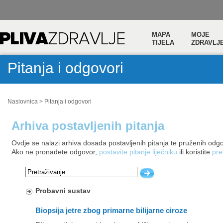
MAPA
MOJE
TIJELA
ZDRAVLJ
Pitanja i odgovori
Naslovnica
>
Pitanja i odgovori
Arhiva postavljenih pitanja
Ovdje se nalazi arhiva dosada postavljenih pitanja te pruženih odg
Ako ne pronađete odgovor,
postavite pitanje liječniku
ili koristite
pre
Probavni sustav
Biopsija jetre zbog primarne bilijarne ciroze