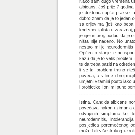
Kako sam dugo vremena uzima
albicans. Još prije 7 godina
je doktorica opće prakse ta
dobro znam da je to jedan o
sa crijevima (još kao beba 
kod specijalista u zaraznoj,
je njezin broj, budući da je 
ništa nije nađeno. No unat
nestao mi je neurodermitis 
Općenito stanje je neuspore
kažu da je to velik problem i
te da treba paziti na određen
li se taj problem trajno rij
poveća, a s time i broj moji
umjetni vitamini posto iako
i probiotike i oni mi puno p
Istina, Candida albicans norm
povećava nakon uzimanja an
odvojenih simptoma koji te
neurodermitis, intolerancij
posljedica poremećenog od
može biti višestrukog uzrok