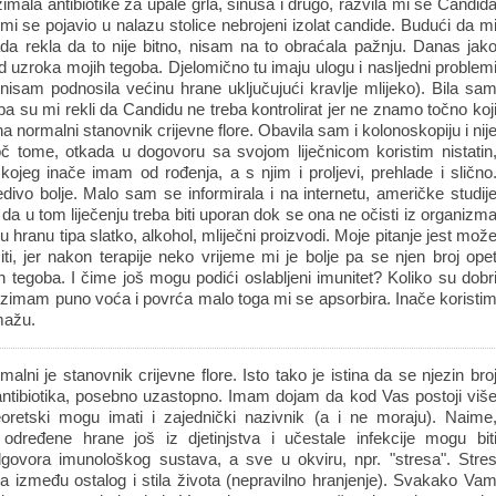
la antibiotike za upale grla, sinusa i drugo, razvila mi se Candid
 mi se pojavio u nalazu stolice nebrojeni izolat candide. Budući da m
da rekla da to nije bitno, nisam na to obraćala pažnju. Danas jak
d uzroka mojih tegoba. Djelomično tu imaju ulogu i nasljedni problem
nisam podnosila većinu hrane uključujući kravlje mlijeko). Bila sa
 pa su mi rekli da Candidu ne treba kontrolirat jer ne znamo točno koj
ona normalni stanovnik crijevne flore. Obavila sam i kolonoskopiju i nij
oč tome, otkada u dogovoru sa svojom liječnicom koristim nistatin
kojeg inače imam od rođenja, a s njim i proljevi, prehlade i slično
divo bolje. Malo sam se informirala i na internetu, američke studij
 da u tom liječenju treba biti uporan dok se ona ne očisti iz organizm
u hranu tipa slatko, alkohol, mliječni proizvodi. Moje pitanje jest mož
ešiti, jer nakon terapije neko vrijeme mi je bolje pa se njen broj ope
h tegoba. I čime još mogu podići oslabljeni imunitet? Koliko su dobr
 uzimam puno voća i povrća malo toga mi se apsorbira. Inače koristi
omažu.
alni je stanovnik crijevne flore. Isto tako je istina da se njezin bro
tibiotika, posebno uzastopno. Imam dojam da kod Vas postoji viš
oretski mogu imati i zajednički nazivnik (a i ne moraju). Naime
a određene hrane još iz djetinjstva i učestale infekcije mogu bit
govora imunološkog sustava, a sve u okviru, npr. "stresa". Stre
a između ostalog i stila života (nepravilno hranjenje). Svakako Va