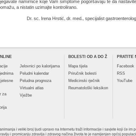
bjegavate namirnice koje Vam simptome pogoršavaju te da nastavit
pomažu, a nistatin uzimajte kontrolirano.
Dr. sc. Irena Hrstić, dr. med., specijalist gastroenterolo
NLINE
BOLESTI OD A DO Ž
PRATITE 
acije
Jelovnici po kalorijama
Mapa tijela
Facebook
tjednima
Peludni kalendar
Priručnik bolesti
RSS
tjelesne
Peludna prognoza
Medicinski rječnik
YouTube
Virtualni atlas
Reumatološki leksikon
r za
Vježbe
orija
imanja i veliki broj ljudi upravo na Internetu traži informacije i savjete koji će im
dravlju i promicanju zdravlja i zdravog načina života te je namijenjen općoj populac