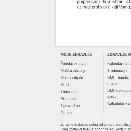
preporučam da u ishrani iz
uzimati probiotike koji Vam 
MOJE ZDRAVLJE
ZDRAVLJE O
Žensko zdravlje
Kalendar ovul
Muško zdravlje
Trudnoća po 
Majka i dijete
BMI - Indeks 
mase
Mladi
BMI kalkulato
Treća dob
djecu
Prehrana
Kalkulator kal
Tjelovježba
Ostalo
Zdravlje je danas jedna od tema u središtu zan
Ovaj portal PLIVIN je doprinos edukaciji o z