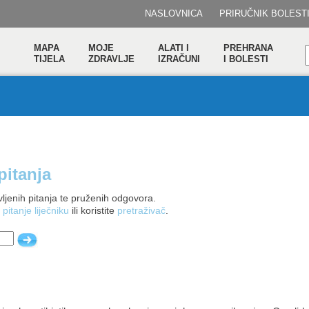
NASLOVNICA
PRIRUČNIK BOLEST
MAPA
MOJE
ALATI I
PREHRANA
TIJELA
ZDRAVLJE
IZRAČUNI
I BOLESTI
pitanja
ljenih pitanja te pruženih odgovora.
 pitanje liječniku
ili koristite
pretraživač
.