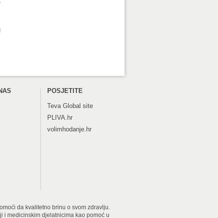
e
g
NAS
POSJETITE
Teva
Global site
PLIVA.hr
volimhodanje.hr
 pomoći da kvalitetno brinu o svom zdravlju.
iji i medicinskim djelatnicima kao pomoć u