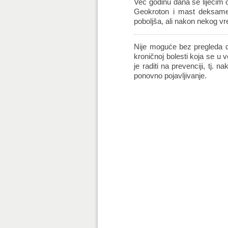
Već godinu dana se liječim o
Geokroton i mast deksamet
poboljša, ali nakon nekog vre
Nije moguće bez pregleda da
kroničnoj bolesti koja se u v
je raditi na prevenciji, tj. n
ponovno pojavljivanje.