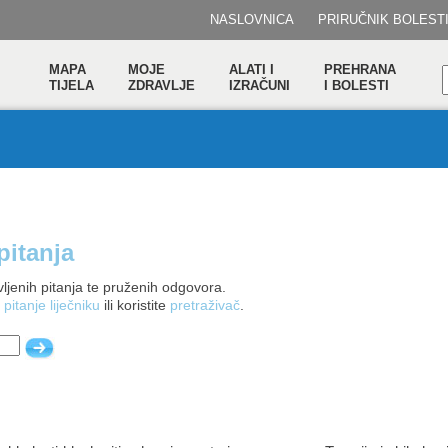
NASLOVNICA
PRIRUČNIK BOLEST
MAPA
MOJE
ALATI I
PREHRANA
TIJELA
ZDRAVLJE
IZRAČUNI
I BOLESTI
pitanja
ljenih pitanja te pruženih odgovora.
 pitanje liječniku
ili koristite
pretraživač
.