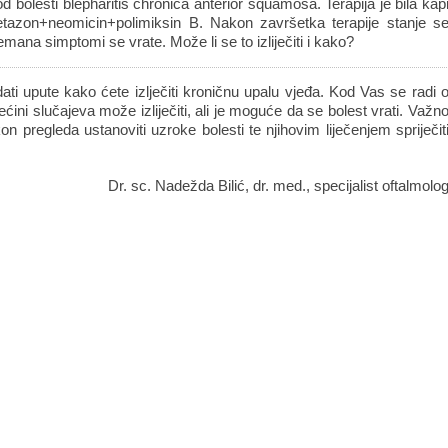
d bolesti blepharitis chronica anterior squamosa. Terapija je bila kap
azon+neomicin+polimiksin B. Nakon završetka terapije stanje s
mana simptomi se vrate. Može li se to izliječiti i kako?
ti upute kako ćete izlječiti kroničnu upalu vjeđa. Kod Vas se radi 
ećini slučajeva može izliječiti, ali je moguće da se bolest vrati. Važn
akon pregleda ustanoviti uzroke bolesti te njihovim liječenjem spriječit
Dr. sc. Nadežda Bilić, dr. med., specijalist oftalmolo