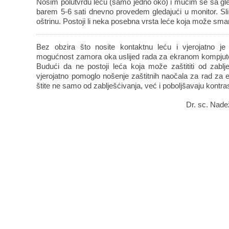
Nosim polutvrdu leću (samo jedno oko) i mučim se sa gl
barem 5-6 sati dnevno provedem gledajući u monitor. Sli
oštrinu. Postoji li neka posebna vrsta leće koja može smanj
Bez obzira što nosite kontaktnu leću i vjerojatno je
mogućnost zamora oka uslijed rada za ekranom kompjutera
Budući da ne postoji leća koja može zaštititi od zablje
vjerojatno pomoglo nošenje zaštitnih naočala za rad za
štite ne samo od zablješćivanja, već i poboljšavaju kontra
Dr. sc. Nadež