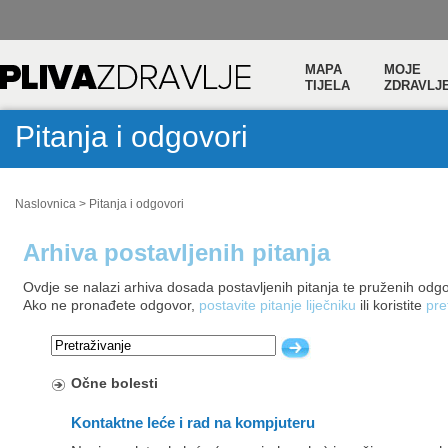
MAPA
MOJE
TIJELA
ZDRAVLJ
Pitanja i odgovori
Naslovnica
>
Pitanja i odgovori
Arhiva postavljenih pitanja
Ovdje se nalazi arhiva dosada postavljenih pitanja te pruženih odg
Ako ne pronađete odgovor,
postavite pitanje liječniku
ili koristite
pre
Očne bolesti
Kontaktne leće i rad na kompjuteru