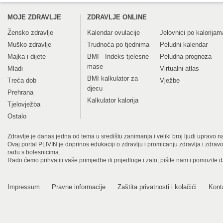
MOJE ZDRAVLJE
ZDRAVLJE ONLINE
Žensko zdravlje
Kalendar ovulacije
Jelovnici po kalorijam
Muško zdravlje
Trudnoća po tjednima
Peludni kalendar
Majka i dijete
BMI - Indeks tjelesne
Peludna prognoza
mase
Mladi
Virtualni atlas
BMI kalkulator za
Treća dob
Vježbe
djecu
Prehrana
Kalkulator kalorija
Tjelovježba
Ostalo
Zdravlje je danas jedna od tema u središtu zanimanja i veliki broj ljudi upravo na
Ovaj portal PLIVIN je doprinos edukaciji o zdravlju i promicanju zdravlja i zdra
radu s bolesnicima.
Rado ćemo prihvatiti vaše primjedbe ili prijedloge i zato, pišite nam i pomozite 
Impressum
Pravne informacije
Zaštita privatnosti i kolačići
Kont