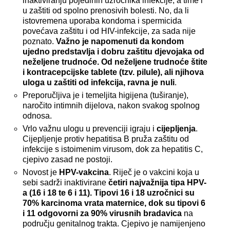
inaktiviranju pojedinih uzročnika infekcije, a time i
u zaštiti od spolno prenosivih bolesti. No, da li
istovremena uporaba kondoma i spermicida
povećava zaštitu i od HIV-infekcije, za sada nije
poznato.
Važno je napomenuti da kondom
ujedno predstavlja i dobru zaštitu djevojaka od
neželjene trudnoće. Od neželjene trudnoće štite
i kontracepcijske tablete (tzv. pilule), ali njihova
uloga u zaštiti od infekcija, ravna je nuli
.
Preporučljiva je i temeljita higijena (tuširanje),
naročito intimnih dijelova, nakon svakog spolnog
odnosa.
Vrlo važnu ulogu u prevenciji igraju i
cijepljenja
.
Cijepljenje protiv hepatitisa B pruža zaštitu od
infekcije s istoimenim virusom, dok za hepatitis C,
cjepivo zasad ne postoji.
Novost je
HPV-vakcina
. Riječ je o vakcini koja u
sebi sadrži inaktivirane
četiri najvažnija tipa HPV-
a (16 i 18 te 6 i 11). Tipovi 16 i 18 uzročnici su
70% karcinoma vrata maternice, dok su tipovi 6
i 11 odgovorni za 90% virusnih bradavica
na
području genitalnog trakta. Cjepivo je namijenjeno