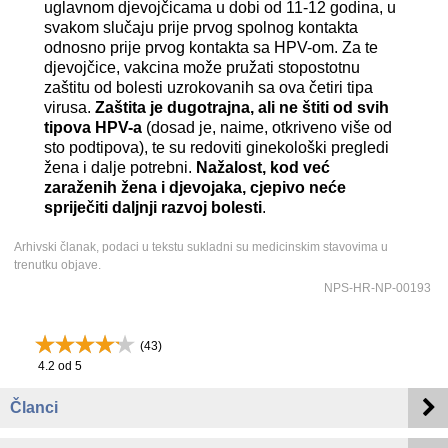
uglavnom djevojčicama u dobi od 11-12 godina, u
svakom slučaju prije prvog spolnog kontakta
odnosno prije prvog kontakta sa HPV-om. Za te
djevojčice, vakcina može pružati stopostotnu
zaštitu od bolesti uzrokovanih sa ova četiri tipa
virusa.
Zaštita je dugotrajna, ali ne štiti od svih
tipova HPV-a
(dosad je, naime, otkriveno više od
sto podtipova), te su redoviti ginekološki pregledi
žena i dalje potrebni.
Nažalost, kod već
zaraženih žena i djevojaka, cjepivo neće
spriječiti daljnji razvoj bolesti
.
Arhivski članak, podaci u tekstu sukladni su medicinskim stavovima u
trenutku objave.
NPS-HR-NP-00193
(
43
)
4.2
od 5
Članci