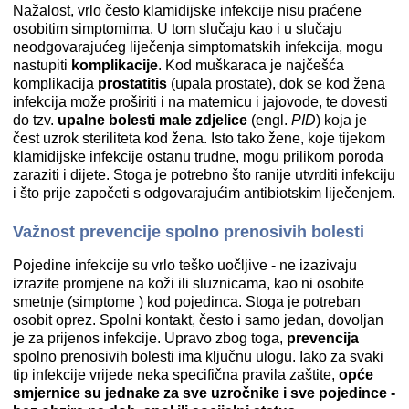
Nažalost, vrlo često klamidijske infekcije nisu praćene
osobitim simptomima. U tom slučaju kao i u slučaju
neodgovarajućeg liječenja simptomatskih infekcija, mogu
nastupiti
komplikacije
. Kod muškaraca je najčešća
komplikacija
prostatitis
(upala prostate), dok se kod žena
infekcija može proširiti i na maternicu i jajovode, te dovesti
do tzv.
upalne bolesti male zdjelice
(engl.
PID
) koja je
čest uzrok steriliteta kod žena. Isto tako žene, koje tijekom
klamidijske infekcije ostanu trudne, mogu prilikom poroda
zaraziti i dijete. Stoga je potrebno što ranije utvrditi infekciju
i što prije započeti s odgovarajućim antibiotskim liječenjem.
Važnost prevencije spolno prenosivih bolesti
Pojedine infekcije su vrlo teško uočljive - ne izazivaju
izrazite promjene na koži ili sluznicama, kao ni osobite
smetnje (simptome ) kod pojedinca. Stoga je potreban
osobit oprez. Spolni kontakt, često i samo jedan, dovoljan
je za prijenos infekcije. Upravo zbog toga,
prevencija
spolno prenosivih bolesti ima ključnu ulogu. Iako za svaki
tip infekcije vrijede neka specifična pravila zaštite,
opće
smjernice su jednake za sve uzročnike i sve pojedince -