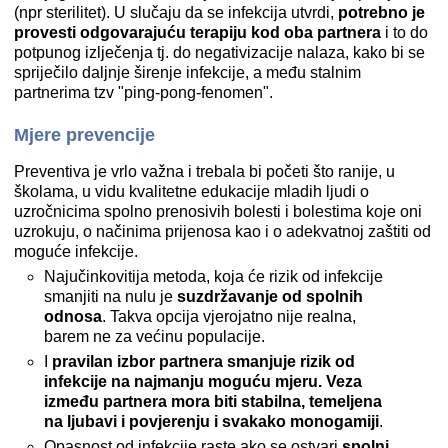
(npr sterilitet). U slučaju da se infekcija utvrdi,
potrebno je
provesti odgovarajuću terapiju kod oba partnera
i to do
potpunog izlječenja tj. do negativizacije nalaza, kako bi se
spriječilo daljnje širenje infekcije, a među stalnim
partnerima tzv "ping-pong-fenomen".
Mjere prevencije
Preventiva je vrlo važna i trebala bi početi što ranije, u
školama, u vidu kvalitetne edukacije mladih ljudi o
uzročnicima spolno prenosivih bolesti i bolestima koje oni
uzrokuju, o načinima prijenosa kao i o adekvatnoj zaštiti od
moguće infekcije.
Najučinkovitija metoda, koja će rizik od infekcije
smanjiti na nulu je
suzdržavanje od spolnih
odnosa
. Takva opcija vjerojatno nije realna,
barem ne za većinu populacije.
I
pravilan izbor partnera smanjuje rizik od
infekcije na najmanju moguću mjeru. Veza
između partnera mora biti stabilna, temeljena
na ljubavi i povjerenju i svakako monogamiji
.
Opasnost od infekcije raste ako se ostvari
spolni