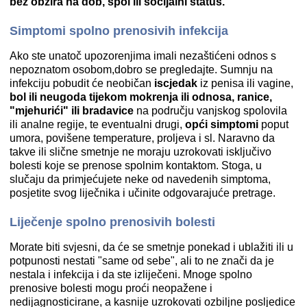
bez obzira na dob, spol ili socijalni status.
Simptomi spolno prenosivih infekcija
Ako ste unatoč upozorenjima imali nezaštićeni odnos s
nepoznatom osobom,dobro se pregledajte. Sumnju na
infekciju pobudit će neobičan
iscjedak
iz penisa ili vagine,
bol ili neugoda tijekom mokrenja ili odnosa, ranice,
"mjehurići" ili bradavice
na području vanjskog spolovila
ili analne regije, te eventualni drugi,
opći simptomi
poput
umora, povišene temperature, proljeva i sl. Naravno da
takve ili slične smetnje ne moraju uzrokovati isključivo
bolesti koje se prenose spolnim kontaktom. Stoga, u
slučaju da primjećujete neke od navedenih simptoma,
posjetite svog liječnika i učinite odgovarajuće pretrage.
Liječenje spolno prenosivih bolesti
Morate biti svjesni, da će se smetnje ponekad i ublažiti ili u
potpunosti nestati "same od sebe", ali to ne znači da je
nestala i infekcija i da ste izliječeni. Mnoge spolno
prenosive bolesti mogu proći neopažene i
nedijagnosticirane, a kasnije uzrokovati ozbiljne posljedice