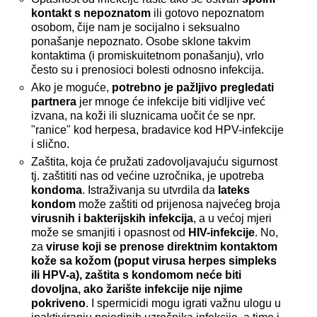
kontakt s nepoznatom
ili gotovo nepoznatom
osobom, čije nam je socijalno i seksualno
ponašanje nepoznato. Osobe sklone takvim
kontaktima (i promiskuitetnom ponašanju), vrlo
često su i prenosioci bolesti odnosno infekcija.
Ako je moguće,
potrebno je pažljivo pregledati
partnera
jer mnoge će infekcije biti vidljive već
izvana, na koži ili sluznicama uočit će se npr.
"ranice" kod herpesa, bradavice kod HPV-infekcije
i slično.
Zaštita, koja će pružati zadovoljavajuću sigurnost
tj. zaštititi nas od većine uzročnika, je upotreba
kondoma
. Istraživanja su utvrdila da
lateks
kondom
može zaštiti od prijenosa najvećeg broja
virusnih i bakterijskih infekcija
, a u većoj mjeri
može se smanjiti i opasnost od
HIV-infekcije
. No,
za
viruse koji se prenose direktnim kontaktom
kože sa kožom (poput virusa herpes simpleks
ili HPV-a), zaštita s kondomom neće biti
dovoljna, ako žarište infekcije nije njime
pokriveno
. I spermicidi mogu igrati važnu ulogu u