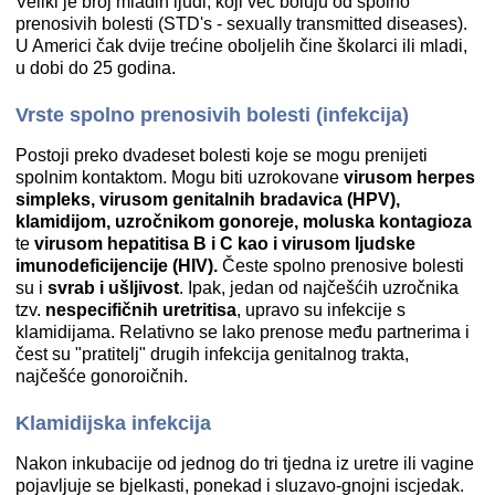
Veliki je broj mladih ljudi, koji već boluju od spolno
prenosivih bolesti (STD's - sexually transmitted diseases).
U Americi čak dvije trećine oboljelih čine školarci ili mladi,
u dobi do 25 godina.
Vrste spolno prenosivih bolesti (infekcija)
Postoji preko dvadeset bolesti koje se mogu prenijeti
spolnim kontaktom. Mogu biti uzrokovane
virusom
herpes
simpleks, virusom genitalnih bradavica (HPV),
klamidijom, uzročnikom gonoreje, moluska kontagioza
te
virusom hepatitisa B i C kao i virusom ljudske
imunodeficijencije (HIV).
Česte spolno prenosive bolesti
su i
svrab i ušljivost
. Ipak, jedan od najčešćih uzročnika
tzv.
nespecifičnih uretritisa
, upravo su infekcije s
klamidijama. Relativno se lako prenose među partnerima i
čest su "pratitelj" drugih infekcija genitalnog trakta,
najčešće gonoroičnih.
Klamidijska infekcija
Nakon inkubacije od jednog do tri tjedna iz uretre ili vagine
pojavljuje se bjelkasti, ponekad i sluzavo-gnojni iscjedak.