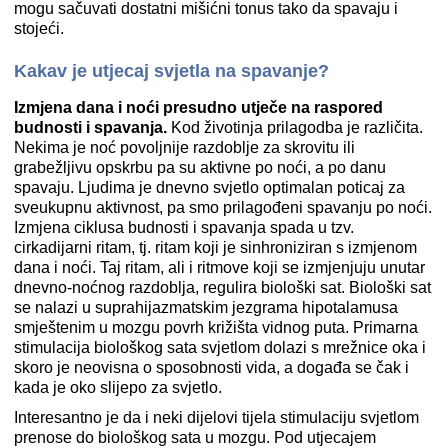
mogu sačuvati dostatni mišićni tonus tako da spavaju i
stojeći.
Kakav je utjecaj svjetla na spavanje?
Izmjena dana i noći presudno utječe na raspored
budnosti i spavanja.
Kod životinja prilagodba je različita.
Nekima je noć povoljnije razdoblje za skrovitu ili
grabežljivu opskrbu pa su aktivne po noći, a po danu
spavaju. Ljudima je dnevno svjetlo optimalan poticaj za
sveukupnu aktivnost, pa smo prilagođeni spavanju po noći.
Izmjena ciklusa budnosti i spavanja spada u tzv.
cirkadijarni ritam, tj. ritam koji je sinhroniziran s izmjenom
dana i noći. Taj ritam, ali i ritmove koji se izmjenjuju unutar
dnevno-noćnog razdoblja, regulira biološki sat. Biološki sat
se nalazi u suprahijazmatskim jezgrama hipotalamusa
smještenim u mozgu povrh križišta vidnog puta. Primarna
stimulacija biološkog sata svjetlom dolazi s mrežnice oka i
skoro je neovisna o sposobnosti vida, a događa se čak i
kada je oko slijepo za svjetlo.
Interesantno je da i neki dijelovi tijela stimulaciju svjetlom
prenose do biološkog sata u mozgu. Pod utjecajem