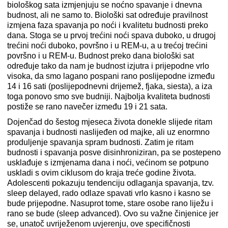
biološkog sata izmjenjuju se noćno spavanje i dnevna
budnost, ali ne samo to. Biološki sat određuje pravilnost
izmjena faza spavanja po noći i kvalitetu budnosti preko
dana. Stoga se u prvoj trećini noći spava duboko, u drugoj
trećini noći duboko, površno i u REM-u, a u trećoj trećini
površno i u REM-u. Budnost preko dana biološki sat
određuje tako da nam je budnost izjutra i prijepodne vrlo
visoka, da smo lagano pospani rano poslijepodne između
14 i 16 sati (poslijepodnevni drijemež, fjaka, siesta), a iza
toga ponovo smo sve budniji. Najbolja kvaliteta budnosti
postiže se rano navečer između 19 i 21 sata.
Dojenčad do šestog mjeseca života donekle slijede ritam
spavanja i budnosti naslijeđen od majke, ali uz enormno
produljenje spavanja spram budnosti. Zatim je ritam
budnosti i spavanja posve disinhroniziran, pa se postepeno
usklađuje s izmjenama dana i noći, većinom se potpuno
uskladi s ovim ciklusom do kraja treće godine života.
Adolescenti pokazuju tendenciju odlaganja spavanja, tzv.
sleep delayed, rado odlaze spavati vrlo kasno i kasno se
bude prijepodne. Nasuprot tome, stare osobe rano liježu i
rano se bude (sleep advanced). Ovo su važne činjenice jer
se, unatoč uvriježenom uvjerenju, ove specifičnosti