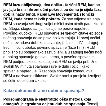
REM fazu obilježavaju dva oblika - fazični REM, kad se
javljaju brzi sinhroni očni pokreti, po čemu je cijela faza
dobila naziv (engl. Rapid Eye Movements), i tonički
REM, kada nema takvih pokreta.
Za svo vrijeme trajanja
REM spavanja svi drugi voljni mišići osim očnih paralizirani
su. Stoga, štogod sanjali, ostajemo posve nepokretni.
Površno, duboko i REM spavanje se tijekom čitave epizode
noćnog spavanja dosta pravilno izmjenjuju. U prvoj trećini
noći prevladava duboko spavanje, tj. faze III i IV, u drugoj
trećini noći duboko, površno spavanje (faze I i II) i REM
približno su podjednako zastupljeni, a u zadnjoj trećini noći
dubokog spavanja gotovo i nema, a površno spavanje i
REM podjednako su zastupljeni. REM se javlja približno
svakih 90 minuta spavanja i sve je dulji i očitiji kako
spavanje napreduje. Razdoblja spavanja između dva
REM-a nazivamo ciklusom. Svake noći u prosjeku izmijeni
se četiri do sedam ciklusa.
Kako dokumentiramo dubinu spavanja?
Polisomnografija je elektrofiziološka metoda koja
omogućuje egzaktnu ocjenu dubine spavanja.
Temelj