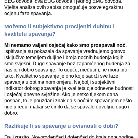
EEG odvoda, dva EOG odvoda i jednog EMG odvoda.
Vješta analiza ovih zapisa omogućuje posve egzaktnu
ocjenu faza spavanja.
Možemo li subjektivno procijeniti dubinu i
kvalitetu spavanja?
Mi nemamo valjani osjećaj kako smo prospavali noć.
Ispitivanja su pokazala da spavanje vrednujemo gotovo
isključivo temeljem duljine i broja noćnih buđenja kojih
smo svjesni. Dugo spavanje bez zapamćenog buđenja za
nas je i dobro spavanje. To uopće, međutim, ne mora biti
tako. Kvalitetno spavanje je ono koje sadrži sve faze
spavanja u optimalnom omjeru. Najbolji subjektivni
indikator dobrog spavanja je kvaliteta cjelodnevne budnosti
i osjećaj dnevne svježine. Ako je netko tijekom dana
pospan, to je pouzdani znak da s noćnim spavanjem nešto
nije u redu, makar se činilo da se spavalo dovoljno dugo i
dobro.
Razlikuje li se spavanje u ovisnosti o dobi?
Da, izrazito. Novorođenčad i dojenčad do kraja prve godine