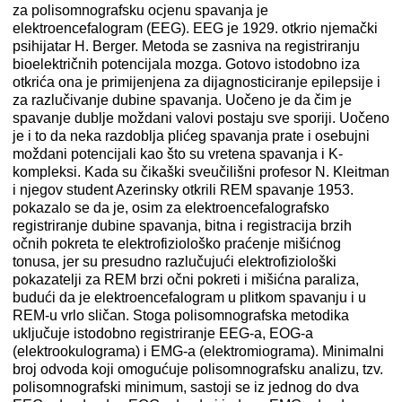
za polisomnografsku ocjenu spavanja je
elektroencefalogram (EEG). EEG je 1929. otkrio njemački
psihijatar H. Berger. Metoda se zasniva na registriranju
bioelektričnih potencijala mozga. Gotovo istodobno iza
otkrića ona je primijenjena za dijagnosticiranje epilepsije i
za razlučivanje dubine spavanja. Uočeno je da čim je
spavanje dublje moždani valovi postaju sve sporiji. Uočeno
je i to da neka razdoblja plićeg spavanja prate i osebujni
moždani potencijali kao što su vretena spavanja i K-
kompleksi. Kada su čikaški sveučilišni profesor N. Kleitman
i njegov student Azerinsky otkrili REM spavanje 1953.
pokazalo se da je, osim za elektroencefalografsko
registriranje dubine spavanja, bitna i registracija brzih
očnih pokreta te elektrofiziološko praćenje mišićnog
tonusa, jer su presudno razlučujući elektrofiziološki
pokazatelji za REM brzi očni pokreti i mišićna paraliza,
budući da je elektroencefalogram u plitkom spavanju i u
REM-u vrlo sličan. Stoga polisomnografska metodika
uključuje istodobno registriranje EEG-a, EOG-a
(elektrookulograma) i EMG-a (elektromiograma). Minimalni
broj odvoda koji omogućuje polisomnografsku analizu, tzv.
polisomnografski minimum, sastoji se iz jednog do dva