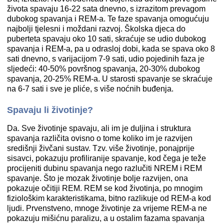
života spavaju 16-22 sata dnevno, s izrazitom prevagom
dubokog spavanja i REM-a. Te faze spavanja omogućuju
najbolji tjelesni i moždani razvoj. Školska djeca do
puberteta spavaju oko 10 sati, skraćuje se udio dubokog
spavanja i REM-a, pa u odrasloj dobi, kada se spava oko 8
sati dnevno, s varijacijom 7-9 sati, udio pojedinih faza je
sljedeći: 40-50% površnog spavanja, 20-30% dubokog
spavanja, 20-25% REM-a. U starosti spavanje se skraćuje
na 6-7 sati i sve je pliće, s više noćnih buđenja.
Spavaju li životinje?
Da. Sve životinje spavaju, ali im je duljina i struktura
spavanja različita ovisno o tome koliko im je razvijen
središnji živčani sustav. Tzv. više životinje, ponajprije
sisavci, pokazuju profiliranije spavanje, kod čega je teže
procijeniti dubinu spavanja nego razlučiti NREM i REM
spavanje. Što je mozak životinje bolje razvijen, ona
pokazuje očitiji REM. REM se kod životinja, po mnogim
fiziološkim karakteristikama, bitno razlikuje od REM-a kod
ljudi. Prvenstveno, mnoge životinje za vrijeme REM-a ne
pokazuju mišićnu paralizu, a u ostalim fazama spavanja