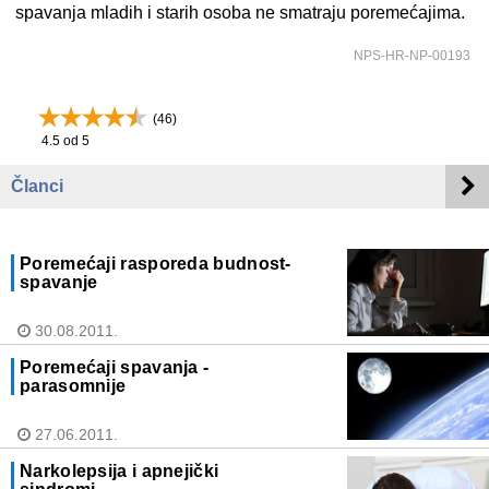
spavanja mladih i starih osoba ne smatraju poremećajima.
NPS-HR-NP-00193
(
46
)
4.5
od 5
Članci
Poremećaji rasporeda budnost-
spavanje
30.08.2011.
Poremećaji spavanja -
parasomnije
27.06.2011.
Narkolepsija i apnejički