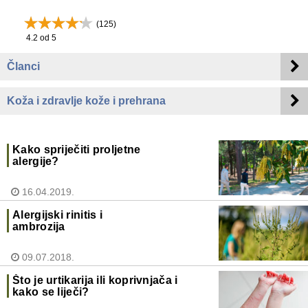
(
125
)
4.2
od 5
Članci
Koža i zdravlje kože i prehrana
Kako spriječiti proljetne
alergije?
16.04.2019.
Alergijski rinitis i
ambrozija
09.07.2018.
Što je urtikarija ili koprivnjača i
kako se liječi?