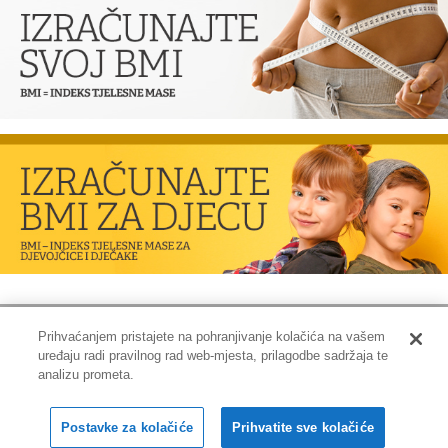
Prihvaćanjem pristajete na pohranjivanje kolačića na vašem
uređaju radi pravilnog rad web-mjesta, prilagodbe sadržaja te
Impressum
|
Pravne informacije
|
Zaštita privatnosti i kolačići
analizu prometa.
Copyright © 2001-2026 PLIVAzdravlje
Postavke za kolačiće
Prihvatite sve kolačiće
Sva prava pridržana.