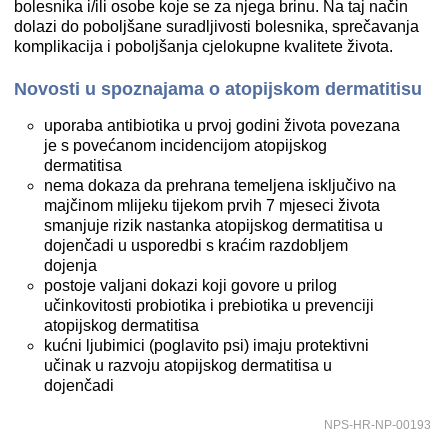
bolesnika i/ili osobe koje se za njega brinu. Na taj način
dolazi do poboljšane suradljivosti bolesnika, sprečavanja
komplikacija i poboljšanja cjelokupne kvalitete života.
Novosti u spoznajama o atopijskom dermatitisu
uporaba antibiotika u prvoj godini života povezana
je s povećanom incidencijom atopijskog
dermatitisa
nema dokaza da prehrana temeljena isključivo na
majčinom mlijeku tijekom prvih 7 mjeseci života
smanjuje rizik nastanka atopijskog dermatitisa u
dojenčadi u usporedbi s kraćim razdobljem
dojenja
postoje valjani dokazi koji govore u prilog
učinkovitosti probiotika i prebiotika u prevenciji
atopijskog dermatitisa
kućni ljubimici (poglavito psi) imaju protektivni
učinak u razvoju atopijskog dermatitisa u
dojenčadi
NPS-HR-NP-00193