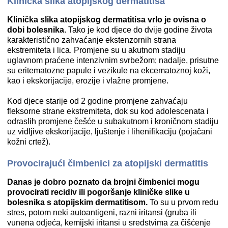
Klinička slika atopijskog dermatitisa
Klinička slika atopijskog dermatitisa vrlo je ovisna o
dobi bolesnika.
Tako je kod djece do dvije godine života
karakteristično zahvaćanje ekstenzornih strana
ekstremiteta i lica. Promjene su u akutnom stadiju
uglavnom praćene intenzivnim svrbežom; nadalje, prisutne
su eritematozne papule i vezikule na ekcematoznoj koži,
kao i ekskorijacije, erozije i vlažne promjene.
Kod djece starije od 2 godine promjene zahvaćaju
fleksorne strane ekstremiteta, dok su kod adolescenata i
odraslih promjene češće u subakutnom i kroničnom stadiju
uz vidljive ekskorijacije, ljuštenje i lihenifikaciju (pojačani
kožni crtež).
Provocirajući čimbenici za atopijski dermatitis
Danas je dobro poznato da brojni čimbenici mogu
provocirati recidiv ili pogoršanje kliničke slike u
bolesnika s atopijskim dermatitisom.
To su u prvom redu
stres, potom neki autoantigeni, razni iritansi (gruba ili
vunena odjeća, kemijski iritansi u sredstvima za čišćenje