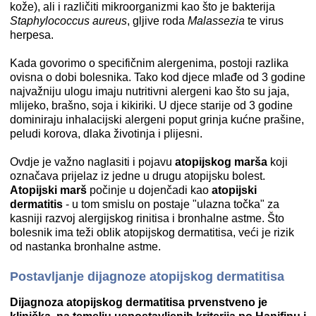
kože), ali i različiti mikroorganizmi kao što je bakterija
Staphylococcus aureus
, gljive roda
Malassezia
te virus
herpesa.
Kada govorimo o specifičnim alergenima, postoji razlika
ovisna o dobi bolesnika. Tako kod djece mlađe od 3 godine
najvažniju ulogu imaju nutritivni alergeni kao što su jaja,
mlijeko, brašno, soja i kikiriki. U djece starije od 3 godine
dominiraju inhalacijski alergeni poput grinja kućne prašine,
peludi korova, dlaka životinja i plijesni.
Ovdje je važno naglasiti i pojavu
atopijskog marša
koji
označava prijelaz iz jedne u drugu atopijsku bolest.
Atopijski marš
počinje u dojenčadi kao
atopijski
dermatitis
- u tom smislu on postaje "ulazna točka" za
kasniji razvoj alergijskog rinitisa i bronhalne astme. Što
bolesnik ima teži oblik atopijskog dermatitisa, veći je rizik
od nastanka bronhalne astme.
Postavljanje dijagnoze atopijskog dermatitisa
Dijagnoza atopijskog dermatitisa prvenstveno je