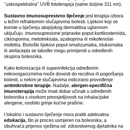
"uskospektralna" UVB fototerapija (valne duljine 311 nm).
Sustavno imunosupresivno liječenje
jest terapija izbora
u težim refraktornim slučajevima bolesti. Lijekovi koji se
koriste u liječenju atopijskog dermatitisa uglavnom
uključuju imunosupresivne pripravke poput kortikosteroida,
ciklosporina, metotreksata, azatioprina ili mikofenolat-
mofetila. Biološki lijekovi poput omalizumaba, rituksimaba
ili alefacepta se također mogu primijeniti u određenih
skupina bolesnika.
Kako kolonizacija ili superinfekcija određenim
mikroorganizmima može dovesti do recidiva ili pogoršanja
bolesti, u nekim je slučajevima indicirano provođenje
antimikrobne terapije.
Nadalje,
alergen-specifična
imunoterapija
može imati dobar učinak u određenih
bolesnika s visokom preosjetljivosti na inhalacijske
alergene, osobito grinje kućne prašine.
I lokalno i sustavno liječenje mora pratiti adekvatna
edukacija,
što je proces usmjeren na bolesnika, a
obuhvaća prijenos vještina od zdravstvenog djelatnika na