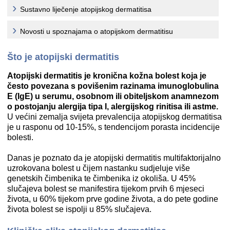
Sustavno liječenje atopijskog dermatitisa
Novosti u spoznajama o atopijskom dermatitisu
Što je atopijski dermatitis
Atopijski dermatitis je kronična kožna bolest koja je
često povezana s povišenim razinama imunoglobulina
E (IgE) u serumu, osobnom ili obiteljskom anamnezom
o postojanju alergija tipa I, alergijskog rinitisa ili astme.
U većini zemalja svijeta prevalencija atopijskog dermatitisa
je u rasponu od 10-15%, s tendencijom porasta incidencije
bolesti.
Danas je poznato da je atopijski dermatitis multifaktorijalno
uzrokovana bolest u čijem nastanku sudjeluje više
genetskih čimbenika te čimbenika iz okoliša. U 45%
slučajeva bolest se manifestira tijekom prvih 6 mjeseci
života, u 60% tijekom prve godine života, a do pete godine
života bolest se ispolji u 85% slučajeva.