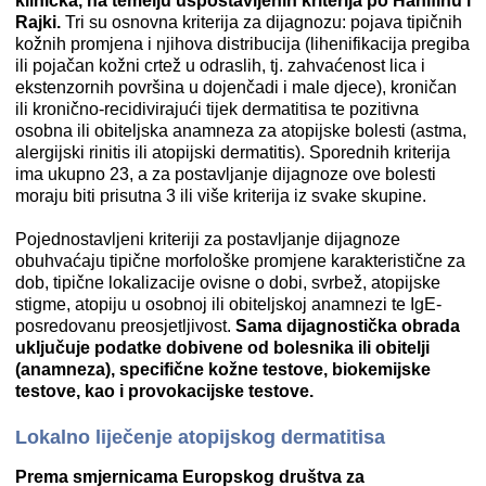
klinička, na temelju uspostavljenih kriterija po Hanifinu i
Rajki.
Tri su osnovna kriterija za dijagnozu: pojava tipičnih
kožnih promjena i njihova distribucija (lihenifikacija pregiba
ili pojačan kožni crtež u odraslih, tj. zahvaćenost lica i
ekstenzornih površina u dojenčadi i male djece), kroničan
ili kronično-recidivirajući tijek dermatitisa te pozitivna
osobna ili obiteljska anamneza za atopijske bolesti (astma,
alergijski rinitis ili atopijski dermatitis). Sporednih kriterija
ima ukupno 23, a za postavljanje dijagnoze ove bolesti
moraju biti prisutna 3 ili više kriterija iz svake skupine.
Pojednostavljeni kriteriji za postavljanje dijagnoze
obuhvaćaju tipične morfološke promjene karakteristične za
dob, tipične lokalizacije ovisne o dobi, svrbež, atopijske
stigme, atopiju u osobnoj ili obiteljskoj anamnezi te IgE-
posredovanu preosjetljivost.
Sama dijagnostička obrada
uključuje podatke dobivene od bolesnika ili obitelji
(anamneza), specifične kožne testove, biokemijske
testove, kao i provokacijske testove.
Lokalno liječenje atopijskog dermatitisa
Prema smjernicama Europskog društva za