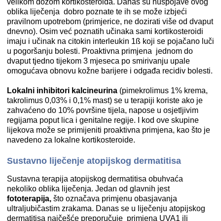
velikom dozom kortikosteroida. Danas su nuspojave ovog
oblika liječenja dobro poznate te ih se može izbjeći
pravilnom upotrebom (primjerice, ne dozirati više od dvaput
dnevno). Osim već poznatih učinaka sami kortikosteroidi
imaju i učinak na citokin interleukin 1ß koji se pojačano luči
u pogoršanju bolesti. Proaktivna primjena jednom do
dvaput tjedno tijekom 3 mjeseca po smirivanju upale
omogućava obnovu kožne barijere i odgađa recidiv bolesti.
Lokalni inhibitori kalcineurina
(pimekrolimus 1% krema,
takrolimus 0,03% i 0,1% mast) se u terapiji koriste ako je
zahvaćeno do 10% površine tijela, napose u osjetljivim
regijama poput lica i genitalne regije. I kod ove skupine
lijekova može se primijeniti proaktivna primjena, kao što je
navedeno za lokalne kortikosteroide.
Sustavno liječenje atopijskog dermatitisa
Sustavna terapija atopijskog dermatitisa obuhvaća
nekoliko oblika liječenja. Jedan od glavnih jest
fototerapija,
što označava primjenu obasjavanja
ultraljubičastim zrakama. Danas se u liječenju atopijskog
dermatitisa najčešće preporučuje primjena UVA1 ili