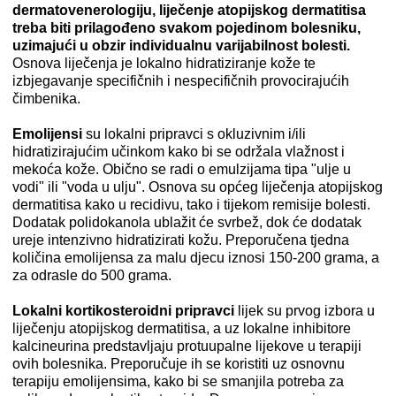
dermatovenerologiju, liječenje atopijskog dermatitisa
treba biti prilagođeno svakom pojedinom bolesniku,
uzimajući u obzir individualnu varijabilnost bolesti.
Osnova liječenja je lokalno hidratiziranje kože te
izbjegavanje specifičnih i nespecifičnih provocirajućih
čimbenika.
Emolijensi
su lokalni pripravci s okluzivnim i/ili
hidratizirajućim učinkom kako bi se održala vlažnost i
mekoća kože. Obično se radi o emulzijama tipa "ulje u
vodi" ili "voda u ulju". Osnova su općeg liječenja atopijskog
dermatitisa kako u recidivu, tako i tijekom remisije bolesti.
Dodatak polidokanola ublažit će svrbež, dok će dodatak
ureje intenzivno hidratizirati kožu. Preporučena tjedna
količina emolijensa za malu djecu iznosi 150-200 grama, a
za odrasle do 500 grama.
Lokalni kortikosteroidni pripravci
lijek su prvog izbora u
liječenju atopijskog dermatitisa, a uz lokalne inhibitore
kalcineurina predstavljaju protuupalne lijekove u terapiji
ovih bolesnika. Preporučuje ih se koristiti uz osnovnu
terapiju emolijensima, kako bi se smanjila potreba za