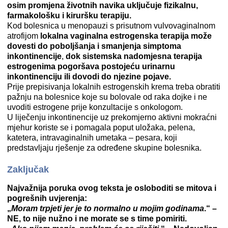
osim promjena životnih navika uključuje fizikalnu,
farmakološku i kiruršku terapiju.
Kod bolesnica u menopauzi s prisutnom vulvovaginalnom
atrofijom
lokalna vaginalna estrogenska terapija može
dovesti do poboljšanja i smanjenja simptoma
inkontinencije
,
dok sistemska nadomjesna terapija
estrogenima pogoršava postojeću urinarnu
inkontinenciju ili dovodi do njezine pojave.
Prije prepisivanja lokalnih estrogenskih krema treba obratiti
pažnju na bolesnice koje su bolovale od raka dojke i ne
uvoditi estrogene prije konzultacije s onkologom.
U liječenju inkontinencije uz prekomjerno aktivni mokraćni
mjehur koriste se i pomagala poput uložaka, pelena,
katetera, intravaginalnih umetaka – pesara, koji
predstavljaju rješenje za određene skupine bolesnika.
Zaključak
Najvažnija poruka ovog teksta je osloboditi se mitova i
pogrešnih uvjerenja:
„
Moram trpjeti jer je to normalno u mojim godinama
.“ –
NE, to nije nužno i ne morate se s time pomiriti.