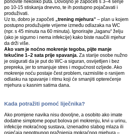
ponovite nekoliko puta. Dovoljno je započeti s 3–4 serije
po 10-15 stiskanja dnevno, te ih postupno pojačavati i
produživati.
Uz to, dobro je započeti
„trening mjehura“
– plan u kojem
postupno produžujete vrijeme između odlazaka na WC
(npr. s 45 minuta na 60 minuta). Ignorirajte „laganu“ želju
(ako je sigurno i nema infekcije) kako biste naučili mjehur
da drži više.
Ako vam je noćno mokrenje tegoba, pijte manje
tekućine 1–2 sata prije spavanja.
Za starije osobe nužno
je osigurati da je put do WC-a siguran, osvijetljen i bez
prepreka, jer to smanjuje stres i mogućnost ozljede. Ako
mokrenje noću postaje čest problem, razmislite o ranijem
odlasku na spavanje i ritmu koji će smanjiti opterećenje
mjehura u kasnim satima dana.
Kada potražiti pomoć liječnika?
Ako promjene navika nisu dovoljne, a osobito ako imate
dodatne simptome poput bolova pri mokrenju, krvi u urinu,
infekcije mokraćnog sustava, iznenadno slabog mlaza ili
osjećaja nepotpunog pražnjenja mokraćnog mjehura –