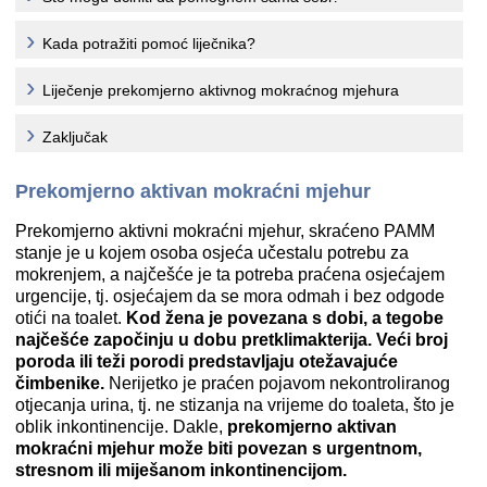
Kada potražiti pomoć liječnika?
Liječenje prekomjerno aktivnog mokraćnog mjehura
Zaključak
Prekomjerno aktivan mokraćni mjehur
Prekomjerno aktivni mokraćni mjehur, skraćeno PAMM
stanje je u kojem osoba osjeća učestalu potrebu za
mokrenjem, a najčešće je ta potreba praćena osjećajem
urgencije, tj. osjećajem da se mora odmah i bez odgode
otići na toalet.
Kod žena je povezana s dobi, a tegobe
najčešće započinju u dobu pretklimakterija. Veći broj
poroda ili teži porodi predstavljaju otežavajuće
čimbenike.
Nerijetko je praćen pojavom nekontroliranog
otjecanja urina, tj. ne stizanja na vrijeme do toaleta, što je
oblik inkontinencije. Dakle,
prekomjerno aktivan
mokraćni mjehur može biti povezan s urgentnom,
stresnom ili miješanom inkontinencijom.