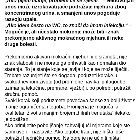
„
Ako pijem manje, problem će se riješiti
.“ – Nedovoljan
unos može uzrokovati jače podražaje mjehura zbog
koncentriranog urina, a smanjeni unos pogoduje
razvoju upale.
„
Ako idem često na WC, to znači da imam infekciju
.“ –
Moguće je, ali učestalo mokrenje može biti i znak
prekomjerno aktivnog mokraćnog mjehura ili neke
druge bolesti.
Prekomjerno aktivan mokraćni mjehur nije sramota, nije
znak slabosti i ne morate ga prihvatiti kao normalan dio
starenja. To je stanje koje se javlja i koje se može liječiti.
Trebate razumjeti što se događa, poduzeti korake u
svakodnevnom životu (od promjene navika, prilagodbe
uzimanja tekućine, prehrane, vježbi) i, po potrebi, potražiti
stručnu pomoć.
Svaki korak koji poduzmete povećava šanse za bolji život s
manje ograničenja i tegoba. Promjena je moguća, a
kvalitetan život s manjim brojem „hitnih trenutaka“ itekako
je dostižan.
Ako primijetite poboljšanje zahvaljujući mjerama koje ste
sami uveli – nastavite. Ako tegobe traju, nije ništa loše
potražiti liječničku pomoć. Najgore je ne učiniti ništa i