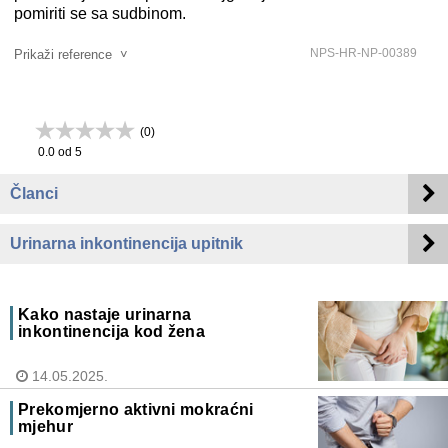
pomiriti se sa sudbinom.
NPS-HR-NP-00389
Prikaži reference
˅
(
0
)
0.0
od 5
Članci
Urinarna inkontinencija upitnik
Kako nastaje urinarna
inkontinencija kod žena
14.05.2025.
Prekomjerno aktivni mokraćni
mjehur