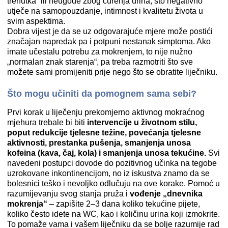
trenutka“ ili neugode zbog curenja urina, što negativno
utječe na samopouzdanje, intimnost i kvalitetu života u
svim aspektima.
Dobra vijest je da se uz odgovarajuće mjere može postići
značajan napredak pa i potpuni nestanak simptoma. Ako
imate učestalu potrebu za mokrenjem, to nije nužno
„normalan znak starenja“, pa treba razmotriti što sve
možete sami promijeniti prije nego što se obratite liječniku.
Što mogu učiniti da pomognem sama sebi?
Prvi korak u liječenju prekomjerno aktivnog mokraćnog
mjehura trebale bi biti
intervencije u životnom stilu,
poput redukcije tjelesne težine, povećanja tjelesne
aktivnosti, prestanka pušenja, smanjenja unosa
kofeina (kava, čaj, kola) i smanjenja unosa tekućine.
Svi
navedeni postupci dovode do pozitivnog učinka na tegobe
uzrokovane inkontinencijom, no iz iskustva znamo da se
bolesnici teško i nevoljko odlučuju na ove korake. Pomoć u
razumijevanju svog stanja pruža i
vođenje „dnevnika
mokrenja“
– zapišite 2–3 dana koliko tekućine pijete,
koliko često idete na WC, kao i količinu urina koji izmokrite.
To pomaže vama i vašem liječniku da se bolje razumije rad