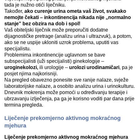
tada je nužno otići liječniku.
Također,
ako curenje urina ometa vaš život, svakako
nemojte čekati – inkontinencija nikada nije „normalno
stanje“ bez obzira na dob i spol!
Vaš obiteljski liječnik može preporučiti dodatne
dijagnostičke pretrage (analizu urina i ultrazvuk), a potom,
ako se ne uspije ukloniti uzrok problema, uputiti vas
specijalistu.
Problemima inkontinencije uglavnom se bave
subspecijalisti (uži specijalisti) ginekologije –
uroginekolozi,
ili urologije –
urolozi urodinamičari
, pa je
posjet njima najkorisniji.
Na pregled obavezno ponesite sve ranije nalaze, svježe
laboratorijske nalaze, a osobito analizu urina i urinokulturu.
Dnevnik mokrenja može pomoći u određivanju terapije i
ubrzavanju izlječenja, pa ga je korisno voditi par dana prije
termina pregleda.
Liječenje prekomjerno aktivnog mokraćnog
mjehura
Liječenje prekomjerno aktivnog mokraćnog mjehura