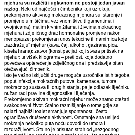
mjehura su različiti i uglavnom ne postoji jedan jasan
razlog.
Neki od najčešćih čimbenika koji uzrokuju
prekomjerno aktivnog mokraćnog mjehura su: starenje i
promjene u mišićima, vezivnom tkivu (ligamentima i
ovojnicama), malim krvnim žilama i živcima mokraćnog
mjehura i zdjeličnog dna; hormonalne promjene nakon
menopauze; prekomjeran unos tekućine ili namirnica koje
„razdražuju“ mjehur (kava, čaj, alkohol, gazirana pića,
kisela hrana); zatvor (konstipacija) koji stvara pritisak na
mjehur; te višak kilograma – pretilost, koja dodatno
povećava opterećenje zdjeličnog dna i predstavlja bitan
otežavajući čimbenik.
Isto je važno isključiti druge moguće uzročnike istih tegoba,
poput infekcija mokraćnih putova, kamenaca, tumora
mokraćnog sustava ili drugih stanja, pa je odlazak liječniku
nužan radi pravilne dijagnostike i liječenja.
Prekomjerno aktivan mokraćni mjehur može znatno otežati
svakodnevni život. Stalno razmišljanje o tome gdje se
nalazi najbliži toalet smanjuje spontanost i često
ograničava društvene aktivnosti. Ometanje sna uslijed
mokrenja nekoliko puta noću dovodi do umora i
razdražljivosti. Stalno je prisutan strah od „nezgodnog