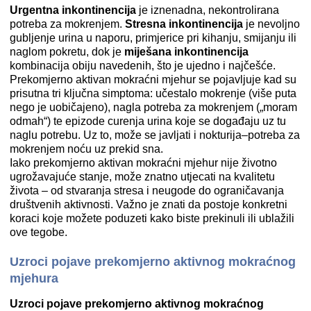
Urgentna inkontinencija
je iznenadna, nekontrolirana
potreba za mokrenjem.
Stresna inkontinencija
je nevoljno
gubljenje urina u naporu, primjerice pri kihanju, smijanju ili
naglom pokretu, dok je
miješana inkontinencija
kombinacija obiju navedenih, što je ujedno i najčešće.
Prekomjerno aktivan mokraćni mjehur se pojavljuje kad su
prisutna tri ključna simptoma: učestalo mokrenje (više puta
nego je uobičajeno), nagla potreba za mokrenjem („moram
odmah“) te epizode curenja urina koje se događaju uz tu
naglu potrebu. Uz to, može se javljati i nokturija–potreba za
mokrenjem noću uz prekid sna.
Iako prekomjerno aktivan mokraćni mjehur nije životno
ugrožavajuće stanje, može znatno utjecati na kvalitetu
života – od stvaranja stresa i neugode do ograničavanja
društvenih aktivnosti. Važno je znati da postoje konkretni
koraci koje možete poduzeti kako biste prekinuli ili ublažili
ove tegobe.
Uzroci pojave prekomjerno aktivnog mokraćnog
mjehura
Uzroci pojave prekomjerno aktivnog mokraćnog