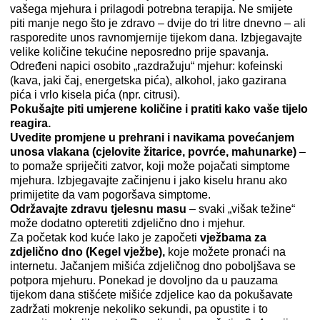
vašega mjehura i prilagodi potrebna terapija. Ne smijete
piti manje nego što je zdravo – dvije do tri litre dnevno – ali
rasporedite unos ravnomjernije tijekom dana. Izbjegavajte
velike količine tekućine neposredno prije spavanja.
Određeni napici osobito „razdražuju“ mjehur: kofeinski
(kava, jaki čaj, energetska pića), alkohol, jako gazirana
pića i vrlo kisela pića (npr. citrusi).
Pokušajte piti umjerene količine i pratiti kako vaše tijelo
reagira.
Uvedite promjene u prehrani i navikama povećanjem
unosa vlakana (cjelovite žitarice, povrće, mahunarke)
–
to pomaže spriječiti zatvor, koji može pojačati simptome
mjehura. Izbjegavajte začinjenu i jako kiselu hranu ako
primijetite da vam pogoršava simptome.
Održavajte zdravu tjelesnu masu
– svaki „višak težine“
može dodatno opteretiti zdjelično dno i mjehur.
Za početak kod kuće lako je započeti
vježbama za
zdjelično dno (Kegel vježbe),
koje možete pronaći na
internetu. Jačanjem mišića zdjeličnog dno poboljšava se
potpora mjehuru. Ponekad je dovoljno da u pauzama
tijekom dana stišćete mišiće zdjelice kao da pokušavate
zadržati mokrenje nekoliko sekundi, pa opustite i to