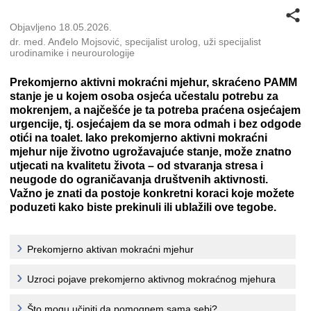
Objavljeno 18.05.2026.
dr. med. Anđelo Mojsović, specijalist urolog, uži specijalist
urodinamike i neurourologije
Prekomjerno aktivni mokraćni mjehur, skraćeno PAMM
stanje je u kojem osoba osjeća učestalu potrebu za
mokrenjem, a najčešće je ta potreba praćena osjećajem
urgencije, tj. osjećajem da se mora odmah i bez odgode
otići na toalet. Iako prekomjerno aktivni mokraćni
mjehur nije životno ugrožavajuće stanje, može znatno
utjecati na kvalitetu života – od stvaranja stresa i
neugode do ograničavanja društvenih aktivnosti.
Važno je znati da postoje konkretni koraci koje možete
poduzeti kako biste prekinuli ili ublažili ove tegobe.
Prekomjerno aktivan mokraćni mjehur
Uzroci pojave prekomjerno aktivnog mokraćnog mjehura
Što mogu učiniti da pomognem sama sebi?