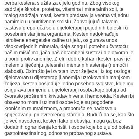
berba kestena služila za cijelu godinu. Zbog visokog
sadržaja škroba, proteina, vitamina i mineralnih soli, te
malog sadržaja masti, kesten predstavlja veoma vrijednu
namirnicu u nutritivnom smislu. Zahvaljujući takvom
sastavu preporuča se u dijetoterapiji pojedinih bolesti i u
posebnim stanjima organizma. Kesten nadoknađuje
istrošene energetske zalihe u tijelu, osigurava unos
visokovrijednih minerala, daje snagu i potrebnu čvrstoću
našim mišićima, jača naš obrambeni sustav i djelotvoran je
u borbi protiv anemije. Zreli i dobro kuhani kesten pravi je
melem u liječenju tjelesnih i mentalnih astenija (nemoći i
slabosti). Osim što je izvrstan izvor željeza i iz tog razloga
djelotvoran u dijetoterapiji anemija uzrokovanih manjkom
željeza, kesten posjeduje jedno posebno svojstvo, koje mu
osigurava primjenu u dijetoterapiji osoba koje boluju od
čvorasto proširenih, krivudavih vena i hemoroida. Kesten bi
obavezno morali uzimati osobe koje su pogođene
kroničnim reumatizmom, a preporuča se nadasve u
sprječavanju prijevremenog starenja. Budući da se, kao što
je već navedeno, kesten lako probavlja, mogu ga bez
dodatnih ograničenja koristiti i osobe koje boluju od bolesti
gastrointestinalnog, odnosno probavnog sustava.