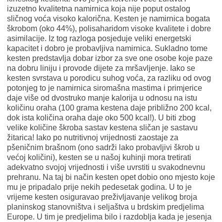
izuzetno kvalitetna namirnica koja nije poput ostalog
sličnog voća visoko kalorična. Kesten je namirnica bogata
škrobom (oko 44%), polisaharidom visoke kvalitete i dobre
asimilacije. Iz tog razloga posjeduje veliki energetski
kapacitet i dobro je probavljiva namirnica. Sukladno tome
kesten predstavlja dobar izbor za sve one osobe koje paze
na dobru liniju i provode dijete za mršavljenje. Iako se
kesten svrstava u porodicu suhog voća, za razliku od ovog
potonjeg to je namirnica siromašna mastima i primjerice
daje više od dvostruko manje kalorija u odnosu na istu
količinu oraha (100 grama kestena daje približno 200 kcal,
dok ista količina oraha daje oko 500 kcal!). U biti zbog
velike količine škroba sastav kestena sličan je sastavu
žitarica! Iako po nutritivnoj vrijednosti zaostaje za
pšeničnim brašnom (ono sadrži lako probavljivi škrob u
većoj količini), kesten se u našoj kuhinji mora tretirati
adekvatno svojoj vrijednosti i više uvrstiti u svakodnevnu
prehranu. Na taj bi način kesten opet dobio ono mjesto koje
mu je pripadalo prije nekih pedesetak godina. U to je
vrijeme kesten osiguravao preživljavanje velikog broja
planinskog stanovništva i seljaštva u brdskim predjelima
Europe. U tim je predjelima bilo i razdoblja kada je jesenja