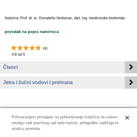
Autorica: Prof. dr. sc. Donatella Verbanac, dipl. ing. medicinske biokemije
povratak na popis namirnica
(
4
)
4.8
od 5
Članci
Jetra i žučni vodovi i prehrana
Prihvaćanjem pristajete na pohranjivanje kolačića na vašem
uređaju radi pravilnog rad web-mjesta, prilagodbe sadržaja te
Impressum
|
Pravne informacije
|
Zaštita privatnosti i kolačići
analizu prometa.