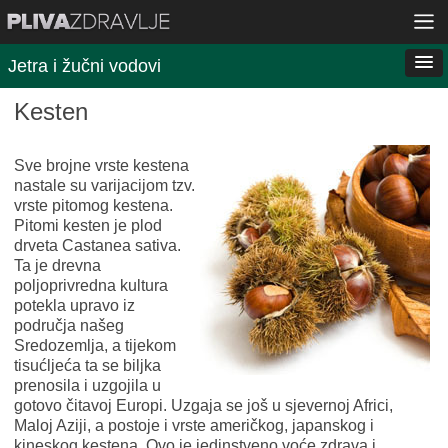
Jetra i žučni vodovi
Kesten
Sve brojne vrste kestena
nastale su varijacijom tzv.
vrste pitomog kestena.
Pitomi kesten je plod
drveta Castanea sativa.
Ta je drevna
poljoprivredna kultura
potekla upravo iz
područja našeg
Sredozemlja, a tijekom
tisućljeća ta se biljka
prenosila i uzgojila u
gotovo čitavoj Europi. Uzgaja se još u sjevernoj Africi,
Maloj Aziji, a postoje i vrste američkog, japanskog i
kineskog kestena. Ovo je jedinstveno voće zdrava i