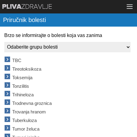
Priručnik bolesti
Brzo se informirajte o bolesti koja vas zanima
TBC
Tireotoksikoza
Toksemija
Tonzilitis
Trihineloza
Trodnevna groznica
Trovanja hranom
Tuberkuloza
Tumor želuca