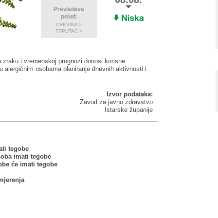
Prevladava
pelud:
CRKVINA >
TRPUTAC >
u zraku i vremenskoj prognozi donosi korisne
 alergičnim osobama planiranje dnevnih aktivnosti i
Izvor podataka:
Zavod za javno zdravstvo
Istarske županije
ati tegobe
soba imati tegobe
obe će imati tegobe
jerenja