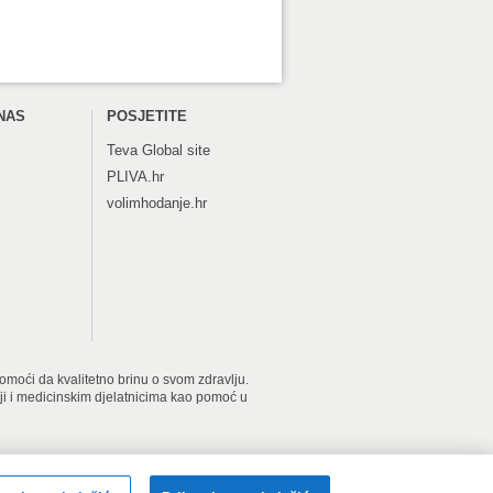
NAS
POSJETITE
Teva
Global site
PLIVA.hr
volimhodanje.hr
 pomoći da kvalitetno brinu o svom zdravlju.
iji i medicinskim djelatnicima kao pomoć u
2026 PLIVAzdravlje. Sva prava pridržana.