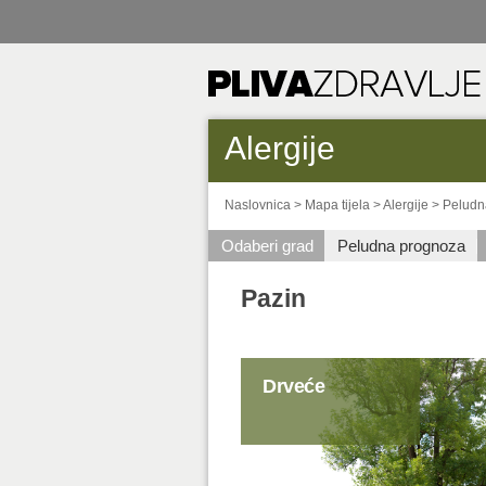
Alergije
Naslovnica
>
Mapa tijela
>
Alergije
>
Peludn
Odaberi grad
Peludna prognoza
Pazin
Drveće