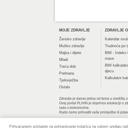
MOJE ZDRAVLJE
ZDRAVLJE O
Žensko zdravlje
Kalendar ovul
Muško zdravlje
Trudnoća po 
Majka i dijete
BMI - Indeks 
mase
Mladi
BMI kalkulato
Treća dob
djecu
Prehrana
Kalkulator kal
Tjelovježba
Ostalo
Zdravlje je danas jedna od tema u središtu zan
Ovaj portal PLIVIN je doprinos edukaciji o z
radu s bolesnicima.
Rado ćemo prihvatiti vaše primjedbe ili prije
Prihvaćanjem pristajete na pohranjivanje kolačića na vašem uređaju radi
Impressum
Pravne informacije
Zaš