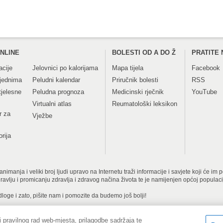
NLINE
BOLESTI OD A DO Ž
PRATITE 
acije
Jelovnici po kalorijama
Mapa tijela
Facebook
tjednima
Peludni kalendar
Priručnik bolesti
RSS
tjelesne
Peludna prognoza
Medicinski rječnik
YouTube
Virtualni atlas
Reumatološki leksikon
r za
Vježbe
orija
imanja i veliki broj ljudi upravo na Internetu traži informacije i savjete koji će im
dravlju i promicanju zdravlja i zdravog načina života te je namijenjen općoj populac
dloge i zato, pišite nam i pomozite da budemo još bolji!
 pravilnog rad web-mjesta, prilagodbe sadržaja te
Copyright © 2001-
tita privatnosti i kolačići
Kontakt obrazac