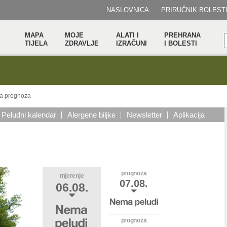
NASLOVNICA
PRIRUČNIK BOLEST
MAPA
MOJE
ALATI I
PREHRANA
TIJELA
ZDRAVLJE
IZRAČUNI
I BOLESTI
a prognoza
Peludni kalendar
Alergene biljke
Newsletter
Aplikacija
prognoza
mjerenje
07.08.
06.08.
prognoza