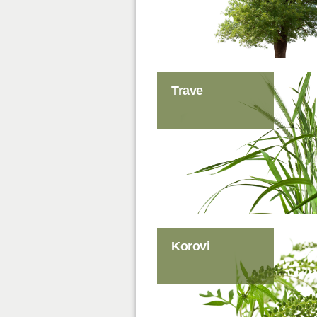
Trave
Korovi