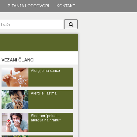
I
PITANJA I ODGOVORI
KONTAKT
VEZANI ČLANCI
Alergije na sunce
Alergije i astma
Sindrom "pelud –
alergija na hranu"