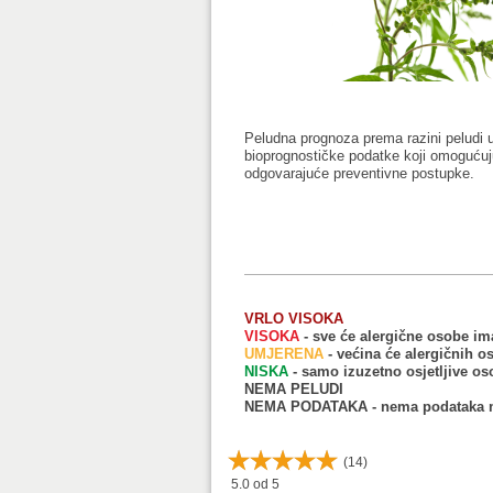
Peludna prognoza prema razini peludi 
bioprognostičke podatke koji omogućuju
odgovarajuće preventivne postupke.
VRLO VISOKA
VISOKA
- sve će alergične osobe im
UMJERENA
- većina će alergičnih o
NISKA
- samo izuzetno osjetljive os
NEMA PELUDI
NEMA PODATAKA - nema podataka m
(
14
)
5.0
od 5