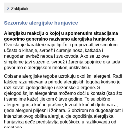
Zaključak
Sezonske alergijske hunjavice
Alergijsku reakciju o kojoj u spomenutim situacijama
govorimo generalno nazivamo alergijska hunjavica.
Ovo stanje karakteriziraju tipični i prepoznatljivi simptomi:
učestalo kihanje, svrbež i curenje nosa, katkada i
neugodan svrbež nepca i zvukovoda. Ako se uz ove
simptome javi suzenje, svrbež i žarenja spojnice oka tada
govorimo o alergijskom rinokonjunktivitisu.
Opisane alergijske tegobe uzrokuju okolišni alergeni. Radi
lakšeg razumijevanja prirode alergijskih tegoba korisno je
razlikovati cjelogodišnje i sezonske alergene. S
cjelogodišnjim alergenima možemo doći u kontakt (kao što
i samo ime kaže) tijekom čitave godine. To su obično
alergeni grinja kućne prašine, krznatih kućnih ljubimaca,
rjeđe alergeni plijesni i žohara. S obzirom na dugotrajnost i
intenzitet ovog oblika alergije, cjelogodišnja alergijska
hunjavica rjeđe predstavlja poteškoću u razlikovanju od
prehlade.