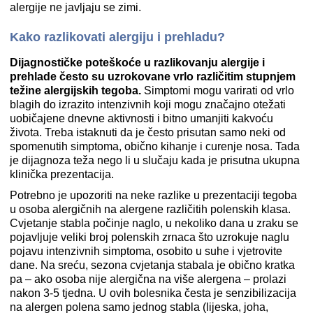
alergije ne javljaju se zimi.
Kako razlikovati alergiju i prehladu?
Dijagnostičke poteškoće u razlikovanju alergije i
prehlade često su uzrokovane vrlo različitim stupnjem
težine alergijskih tegoba.
Simptomi mogu varirati od vrlo
blagih do izrazito intenzivnih koji mogu značajno otežati
uobičajene dnevne aktivnosti i bitno umanjiti kakvoću
života. Treba istaknuti da je često prisutan samo neki od
spomenutih simptoma, obično kihanje i curenje nosa. Tada
je dijagnoza teža nego li u slučaju kada je prisutna ukupna
klinička prezentacija.
Potrebno je upozoriti na neke razlike u prezentaciji tegoba
u osoba alergičnih na alergene različitih polenskih klasa.
Cvjetanje stabla počinje naglo, u nekoliko dana u zraku se
pojavljuje veliki broj polenskih zrnaca što uzrokuje naglu
pojavu intenzivnih simptoma, osobito u suhe i vjetrovite
dane. Na sreću, sezona cvjetanja stabala je obično kratka
pa – ako osoba nije alergična na više alergena – prolazi
nakon 3-5 tjedna. U ovih bolesnika česta je senzibilizacija
na alergen polena samo jednog stabla (lijeska, joha,