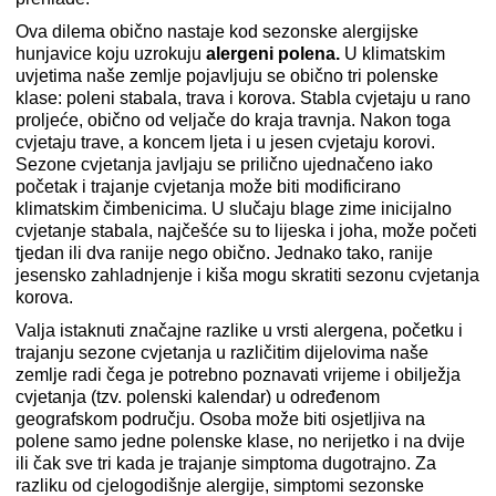
Ova dilema obično nastaje kod sezonske alergijske
hunjavice koju uzrokuju
alergeni polena.
U klimatskim
uvjetima naše zemlje pojavljuju se obično tri polenske
klase: poleni stabala, trava i korova. Stabla cvjetaju u rano
proljeće, obično od veljače do kraja travnja. Nakon toga
cvjetaju trave, a koncem ljeta i u jesen cvjetaju korovi.
Sezone cvjetanja javljaju se prilično ujednačeno iako
početak i trajanje cvjetanja može biti modificirano
klimatskim čimbenicima. U slučaju blage zime inicijalno
cvjetanje stabala, najčešće su to lijeska i joha, može početi
tjedan ili dva ranije nego obično. Jednako tako, ranije
jesensko zahladnjenje i kiša mogu skratiti sezonu cvjetanja
korova.
Valja istaknuti značajne razlike u vrsti alergena, početku i
trajanju sezone cvjetanja u različitim dijelovima naše
zemlje radi čega je potrebno poznavati vrijeme i obilježja
cvjetanja (tzv. polenski kalendar) u određenom
geografskom području. Osoba može biti osjetljiva na
polene samo jedne polenske klase, no nerijetko i na dvije
ili čak sve tri kada je trajanje simptoma dugotrajno. Za
razliku od cjelogodišnje alergije, simptomi sezonske