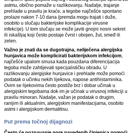
astmu, obično pomaže u razlikovanju. Nadalje, trajanje
prehlade u pravilu je kraće, a tegobe najčešće spontano
prolaze nakon 7-10 dana (premda mogu trajati i duže,
osobito u slučaju bakterijske komplikacije virusne
infekcije). U tom slučaju se može javiti gnojni nosni sekret
ili iskašljaj koji često postaje čvrst i obojen, žut, smeđ ili
zelen.
Važno je znati da se dugotrajna, neliječena alergijska
hunjavica može komplicirati bakterijskom infekcijom
,
najčešće upalom sinusa kada pouzdana diferencijacija
tegoba može zahtijevati specijalističku obradu. U
razlikovanju alergijske hunjavice i prehlade može pomoći
podatak o učinku nekih lijekova, napose antihistaminika.
Ovim se lijekovima često postiže brz i dobar učinak u
alergijskim tegobama dok im je učinak u virusnoj infekciji u
pravilu minoran. Nadalje, važan je podatak o drugim,
ranijim ili aktualnim, alergijskim manifestacijama, osobito
astmi i alergijskom dermatitisu.
Put prema točnoj dijagnozi
Često će poznavanje gore navedenih činjenica pomoći