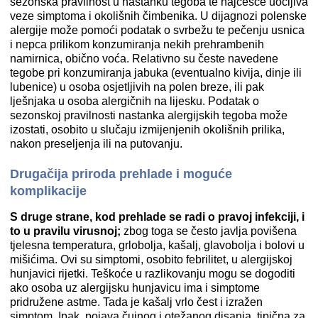
sezonska pravilnost u nastanku tegoba te najčešće uočljiva
veze simptoma i okolišnih čimbenika. U dijagnozi polenske
alergije može pomoći podatak o svrbežu te pečenju usnica
i nepca prilikom konzumiranja nekih prehrambenih
namirnica, obično voća. Relativno su česte navedene
tegobe pri konzumiranja jabuka (eventualno kivija, dinje ili
lubenice) u osoba osjetljivih na polen breze, ili pak
lješnjaka u osoba alergičnih na lijesku. Podatak o
sezonskoj pravilnosti nastanka alergijskih tegoba može
izostati, osobito u slučaju izmijenjenih okolišnih prilika,
nakon preseljenja ili na putovanju.
Drugačija priroda prehlade i moguće
komplikacije
S druge strane, kod prehlade se radi o pravoj infekciji, i
to u pravilu virusnoj;
zbog toga se često javlja povišena
tjelesna temperatura, grlobolja, kašalj, glavobolja i bolovi u
mišićima. Ovi su simptomi, osobito febrilitet, u alergijskoj
hunjavici rijetki. Teškoće u razlikovanju mogu se dogoditi
ako osoba uz alergijsku hunjavicu ima i simptome
pridružene astme. Tada je kašalj vrlo čest i izražen
simptom. Ipak, pojava čujnog i otežanog disanja, tipična za