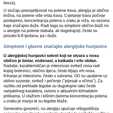
breza).
U slučaju preosjetljivosti na polene trava, alergija je obično
križna, na polene više vrsta trava. Cvjetanje trava počinje
postepeno, koncentracija polena u zraku je niža, no sezona
traje značajno duže. Radi toga su simptomi obično blaži no
u alergije na polene stabala, ali dugotrajniji, često su
prisutni 6-8 tjedana, pa i duže.
Simptomi i glavne značajke alergijske hunjavice
U alergijskoj hunjavici sekret koji se stvara u nosu
obično je bistar, vodenast, a katkada i vrlo obilan.
Nadalje, karakterističan je intenzivan svrbež nosa radi
kojeg bolesnici, obično djeca, često trljaju vrh nosa.
Kihanje je intenzivno, često u salvama. Oči su upaljene uz
obilno suzenje, svrbež i pečenje ("pijesak u očima"). Za
razliku od prehlade tegobe su dugotrajne iako često
varijabilnog karaktera, ovisno o aktualnim klimatskim
prilikama. U vlažnim i kišnim danima koncentracija polena
u zraku je manja te su tegobe blaže.
Generalno govoreći, na alergiju upućuje višegodišnja