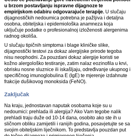
u brzom postavljanju ispravne dijagnoze te
empirijskom odabiru odgovarajuće terapije.
U slučaju
dijagnostičkih nedoumica potrebna je pažljiva i detaljna
osobna, obiteljska i epidemiološka anamneza koja
uključuje podatke o profesionalnoj izloženosti alergenima
radnog okoliša.
U slučaju tipičnih simptoma i blage kliničke slike,
dijagnostički testovi za dokaz alergijske prirode tegoba
nisu neophodni. Za pouzdani dokaz alergije koristi se
kožno alergološko testiranje, zatim nalaz eozinofila u krvi,
obrisku nosne sluznice ili iskašljaju, određivanje ukupnog i
specifičnog imunoglobulina E (IgE) te mjerenje izdahnute
frakcije dušikovog monoksida (FeNO).
Zaključak
Na kraju, jednostavan naputak osobama koje su u
nedoumici: prehlada ili alergija? Ako Vam tegobe nalik
prehladi traju duže od 10-14 dana, osobito ako ste ih u
sličnom obliku zamijetili i ranijih godina, posavjetujte se sa
svojim obiteljskim liječnikom. To predstavlja pouzdan put
do točne dijagnoze i primjerenog liječenja.