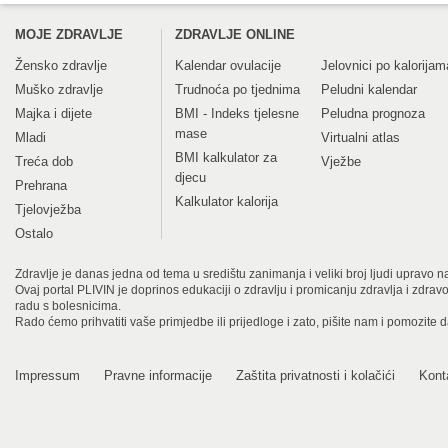
MOJE ZDRAVLJE
ZDRAVLJE ONLINE
Žensko zdravlje
Kalendar ovulacije
Jelovnici po kalorijam
Muško zdravlje
Trudnoća po tjednima
Peludni kalendar
Majka i dijete
BMI - Indeks tjelesne
Peludna prognoza
mase
Mladi
Virtualni atlas
BMI kalkulator za
Treća dob
Vježbe
djecu
Prehrana
Kalkulator kalorija
Tjelovježba
Ostalo
Zdravlje je danas jedna od tema u središtu zanimanja i veliki broj ljudi upravo na
Ovaj portal PLIVIN je doprinos edukaciji o zdravlju i promicanju zdravlja i zdra
radu s bolesnicima.
Rado ćemo prihvatiti vaše primjedbe ili prijedloge i zato, pišite nam i pomozite 
Impressum
Pravne informacije
Zaštita privatnosti i kolačići
Kont