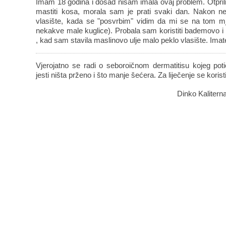
Imam 18 godina i dosad nisam imala ovaj problem. Otpril
mastiti kosa, morala sam je prati svaki dan. Nakon n
vlasište, kada se "posvrbim" vidim da mi se na tom mje
nekakve male kuglice). Probala sam koristiti bademovo i 
, kad sam stavila maslinovo ulje malo peklo vlasište. Imat
Vjerojatno se radi o seboroičnom dermatitisu kojeg po
jesti ništa prženo i što manje šećera. Za liječenje se kori
Dinko Kaliterna