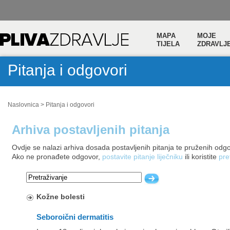
MAPA
MOJE
TIJELA
ZDRAVLJ
Pitanja i odgovori
Naslovnica
>
Pitanja i odgovori
Arhiva postavljenih pitanja
Ovdje se nalazi arhiva dosada postavljenih pitanja te pruženih odg
Ako ne pronađete odgovor,
postavite pitanje liječniku
ili koristite
pre
Kožne bolesti
Seboroični dermatitis