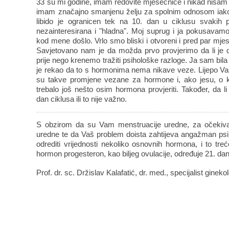
33 su mi godine, imam redovite mjesečnice i nikad nisam
imam značajno smanjenu želju za spolnim odnosom iako
libido je ogranicen tek na 10. dan u ciklusu svakih 
nezainteresirana i "hladna". Moj suprug i ja pokusavam
kod mene došlo. Vrlo smo bliski i otvoreni i pred par mje
Savjetovano nam je da možda prvo provjerimo da li je
prije nego krenemo tražiti psihološke razloge. Ja sam bila
je rekao da to s hormonima nema nikave veze. Lijepo Vas
su takve promjene vezane za hormone i, ako jesu, o k
trebalo još nešto osim hormona provjeriti. Također, da li
dan ciklusa ili to nije važno.
S obzirom da su Vam menstruacije uredne, za očekivat
uredne te da Vaš problem doista zahtijeva angažman psihol
odrediti vrijednosti nekoliko osnovnih hormona, i to treć
hormon progesteron, kao biljeg ovulacije, određuje 21. da
Prof. dr. sc. Držislav Kalafatić, dr. med., specijalist ginekol