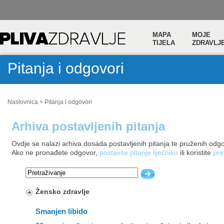
MAPA
MOJE
TIJELA
ZDRAVLJ
Pitanja i odgovori
Naslovnica
>
Pitanja i odgovori
Arhiva postavljenih pitanja
Ovdje se nalazi arhiva dosada postavljenih pitanja te pruženih odg
Ako ne pronađete odgovor,
postavite pitanje liječniku
ili koristite
pre
Žensko zdravlje
Smanjen libido