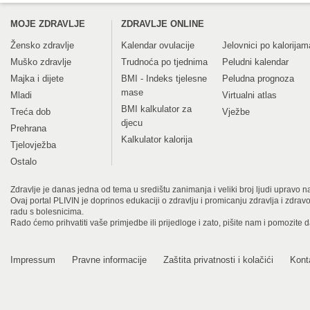
MOJE ZDRAVLJE
ZDRAVLJE ONLINE
Žensko zdravlje
Kalendar ovulacije
Jelovnici po kalorijam
Muško zdravlje
Trudnoća po tjednima
Peludni kalendar
Majka i dijete
BMI - Indeks tjelesne
Peludna prognoza
mase
Mladi
Virtualni atlas
BMI kalkulator za
Treća dob
Vježbe
djecu
Prehrana
Kalkulator kalorija
Tjelovježba
Ostalo
Zdravlje je danas jedna od tema u središtu zanimanja i veliki broj ljudi upravo na
Ovaj portal PLIVIN je doprinos edukaciji o zdravlju i promicanju zdravlja i zdra
radu s bolesnicima.
Rado ćemo prihvatiti vaše primjedbe ili prijedloge i zato, pišite nam i pomozite 
Impressum
Pravne informacije
Zaštita privatnosti i kolačići
Kont